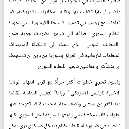
صغيرة انتشرت في الجنوب (بالقرب من الحدود الاردنية
والاسرائيلية) تكفلت بها وكالة المخابرات الامريكية، كما
تعاونت مع روسيا في تدمير الاسلحة الكيماوية التي بحوزة
النظام السوري، اضافة الى قيامها بضربات جوية ضمن
"التحالف الدولي" الذي دعت الى تشكيلة لاستهداف
المنظمات الارهابية في العراق وسوريا من دون ان تستهدف
اي منشآت او مقاتلين تابعين للنظام السوري.
واليوم تجري خطوات أكثر جرأة مع قرب انتهاء الولاية
الاخيرة للرئيس الامريكي "اوباما" لتغيير المعادلة القائمة
منذ اكثر من سنتين ونصف، معادلة جديدة قد تتوحد فيها
اطراف كانت مختلف في رؤيتها السابقة للحل السوري لكنها
تشترك في ضرورة اسقاط النظام بتدخل عسكري بري يمكن