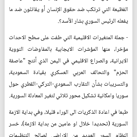
الفظيعة التي ترتكب ضد حقوق الإنسان أو يقاتلون ضد ما
يفعله الرئيس السوري بشار الأسد؟.
- جملة المتغيرات الاقليمية التي طفت على سطح الاحداث
مؤخرا، منها المؤشرات الايجابية بالمفاوضات النووية
الايرانية، والصراع الاقليمي في اليمن الذي أنتج "عاصفة
الحزم" والتحالف العربي العسكري بقيادة السعودية،
والتسريبات بشأن التقارب السعودي-التركي-القطري حول
سوريا وامكانية تشكيل محور ثلاثي لتغير المعادلة السورية.
طبعا في اعادة الذكريات الى الوراء قليلا، وفي بداية الازمة
السورية (تحديدا خلال او عامين من بداية الازمة)، خسر
النظام السور العديد من الاراضي لصالح التنظيمات