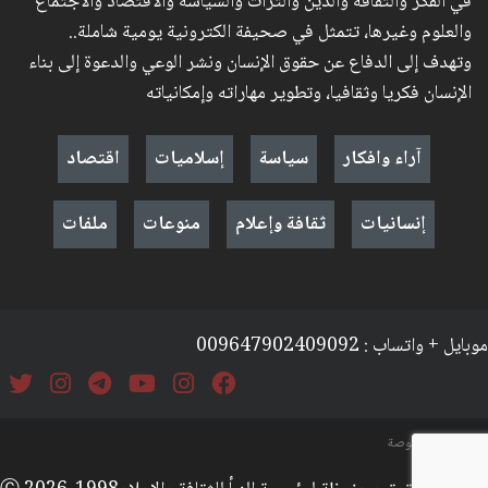
في الفكر والثقافة والدين والتراث والسياسة والاقتصاد والاجتماع
والعلوم وغيرها، تتمثل في صحيفة الكترونية يومية شاملة..
وتهدف إلى الدفاع عن حقوق الإنسان ونشر الوعي والدعوة إلى بناء
الإنسان فكريا وثقافيا، وتطوير مهاراته وإمكانياته
آراء وافكار
سياسة
إسلاميات
اقتصاد
إنسانيات
ثقافة وإعلام
منوعات
ملفات
موبايل + واتساب : 009647902409092
السياسة والخصوصة