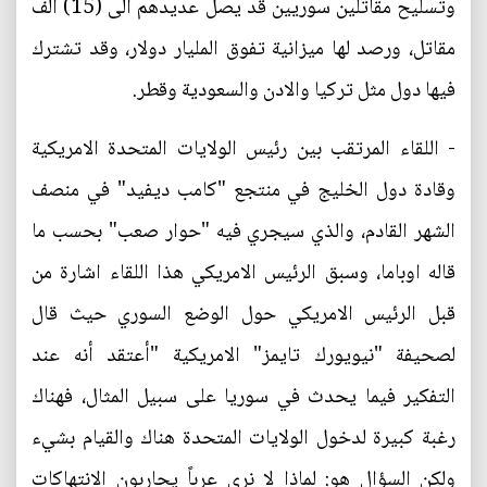
وتسليح مقاتلين سوريين قد يصل عديدهم الى (15) الف
مقاتل، ورصد لها ميزانية تفوق المليار دولار، وقد تشترك
فيها دول مثل تركيا والادن والسعودية وقطر.
- اللقاء المرتقب بين رئيس الولايات المتحدة الامريكية
وقادة دول الخليج في منتجع "كامب ديفيد" في منصف
الشهر القادم، والذي سيجري فيه "حوار صعب" بحسب ما
قاله اوباما، وسبق الرئيس الامريكي هذا اللقاء اشارة من
قبل الرئيس الامريكي حول الوضع السوري حيث قال
لصحيفة "نيويورك تايمز" الامريكية "أعتقد أنه عند
التفكير فيما يحدث في سوريا على سبيل المثال، فهناك
رغبة كبيرة لدخول الولايات المتحدة هناك والقيام بشيء
ولكن السؤال هو: لماذا لا نرى عرباً يحاربون الانتهاكات