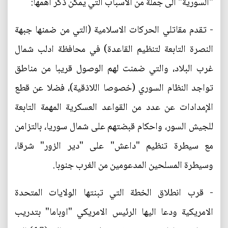
"السورية" الى جملة من الاسباب التي يمكن ذكر اهمها:
- تقدم مقاتلي الحركات الاسلامية (التي من ضمنها جبهة
النصرة التابعة لتنظيم القاعدة) في محافظة ادلب شمال
غرب البلاد، والتي ضمنت لهم الوصول قريبا من مناطق
تواجد النظام السوري (خصوصا اللاذقية)، فضلا عن قطع
الإمدادات عن عدد من القواعد العسكرية المهمة التابعة
للجيش السور، واحكام قبضتهم على شمال سوريا، بالتزامن
مع سيطرة تنظيم "داعش" على "دير الزور" شرقا،
وسيطرة المسلحين المدعومين من الغرب جنوبا.
- قرب انطلاق الخطة التي تبنتها الولايات المتحدة
الامريكية ودعا اليها الرئيس الامريكي "اوباما" بتدريب