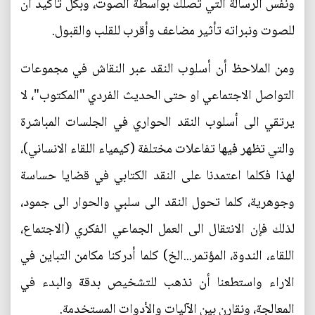
ونفس الرسالة التي تصلك بواسطة الصوت، وبكل تأكيد أن
للصوت ونبراته تأثير مضاعف وأقرب للقلب والقبول.
ومن الملاحظ أن أسلوب النقد عبر النقاش في مجموعات
التواصل الاجتماعي او حتى الحديث الفردي "المكتوب"، لا
يرتقي الى أسلوب النقد الحواري في الجلسات المباشرة
والتي تظهر فيها تفاعلات مختلفة (كيمياء اللقاء الانساني)،
لهذا فكلما اعتمدنا على النقد الكتابي في قضايا حساسة
وجوهرية، كلما تحول النقد الى سلبي والحوار الى جمود،
لذلك فإن الانتقال الى العمل الجماعي الفكري (الاجتماع،
اللقاء، الندوة، المؤتمر...الخ) كلما أدركنا مكامن التباين في
الاراء واستطعنا أن نذهب للتشخيص بدقة والبدء في
المعالجة، ونقارن بين الآليات والأدوات المستخدمة.