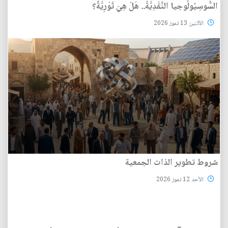
السُّوسِيُولُوجيا النَّقْدِيَّةُ.. هَلْ هِيَ ثَوْرِيَّةٌ؟
الأثنين 13 تموز 2026
شروط تطوير الذات الجمعية
الأحد 12 تموز 2026