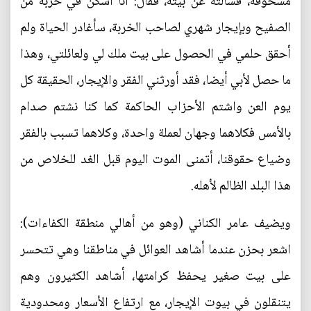
مسحوقة، فسألته عن بيته، فقال: أنا اسكن في خربة من
الصفيح وبإيجار شهري لصاحب الخربة، سأغادر الحياة ولم
أحقق حلمي في الحصول على بيت ملك لي ولعائلتي، وهذا
ما حصل لأبي أيضا، فقد أورثني الفقر والإيجار، الحقيقة كل
يوم العن واشتم الأحزاب الحاكمة كما كنا نشتم صدام
بالأمس فكلاهما وجهان لعملة واحدة، وكلاهما تسبب بالفقر
وضياع حقوقنا، أتمنى الموت اليوم قبل الغد للخلاص من
هذا البلد الظالم لأهله.
ويضيف عامر الكناني (وهو من أهالي منطقة الكفاءات):
اشعر بحزن عندما أشاهد العوائل في مناطقنا وهي تتحسر
على بيت صغير يحفظ كرامتها، أشاهد الكثيرون وهم
يتنقلون في بيوت الإيجار، مع ارتفاع الأسعار ومحدودية