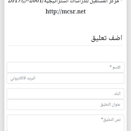
* مركز المستقبل للدراسات الستراتيجية/2001–2017Ⓒ
http://mcsr.net
اضف تعليق