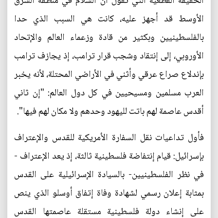
الحقيقة القطعية التي تقول أن السلام في منطقة الشرق
الأوسط قد أجهز عليه، كانت هي السبب الذي حدا
بالفلسطينيين وبكثير من قادة وزعماء العالم والإتحاد
الأوروبي، إلى إنتقاد وشجب قرار ترامب، إذ يجازف ترامب
بإندلاع صراع عرقي وأثني في الأراضي المحتلة، لأنه يخبر
العرب مسلمين ومسيحيين في كل دول العالم: "إن ثاني
أقدس عاصمة لهم باتت لليهود وحدهم ولا مكان لهم فيها".
فأول تداعيات نقل السفارة الأمريكية للقدس والإعتراف
بإسرائيل: قيام إنتفاضة فلسطينية ثالثة، إذ يعد الإعتراف -
في نظر الفلسطينيين- بالسيادة الإسرائيلية على القدس
بمثابة إعلان رسمي لشهادة وفاة إتفاق أوسلو الذي ينص
على إنشاء دولة فلسطينية مستقلة عاصمتها القدس