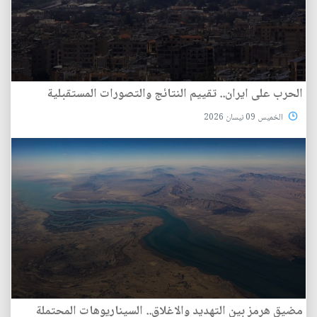
الحرب على ايران.. تقييم النتائج والتصورات المستقبلية
الخميس 09 نيسان 2026
مضيق هرمز بين التهديد والاغلاق.. السيناريوهات المحتملة