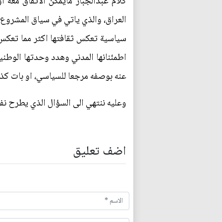
كلام عبدالجبار مايمكن الاتفاق معه ا
العراق، والذي ياتي في سياق المشروع ا
سياسية تعكس ثقافتها اكثر مما تعكس م
اطمئنانها المدني وهدد وحدتها الوطنية
عنه بوصفه مرجعا للسياسي، او بات كذل
وعليه ننتهي الى السؤال الذي يطرح نفس
اضف تعليق