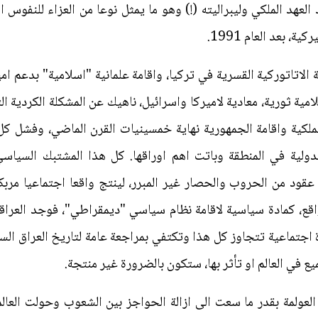
لعهد الملكي وليبراليته (!) وهو ما يمثل نوعا من العزاء للنفو
 بعد العام 1991.
ة الاتاتوركية القسرية في تركيا، واقامة علمانية "اسلامية" بدعم 
سلامية ثورية، معادية لاميركا واسرائيل، ناهيك عن المشكلة الكردية ا
ملكية واقامة الجمهورية نهاية خمسينيات القرن الماضي، وفشل كل
الدولية في المنطقة وباتت اهم اوراقها. كل هذا المشتبك السياسي
ع، كمادة سياسية لاقامة نظام سياسي "ديمقراطي"، فوجد العرا
 اجتماعية تتجاوز كل هذا وتكتفي بمراجعة عامة لتاريخ العراق ال
يع في العالم او تأثر بها، ستكون بالضرورة غير منتجة.
العولمة بقدر ما سعت الى ازالة الحواجز بين الشعوب وحولت العال