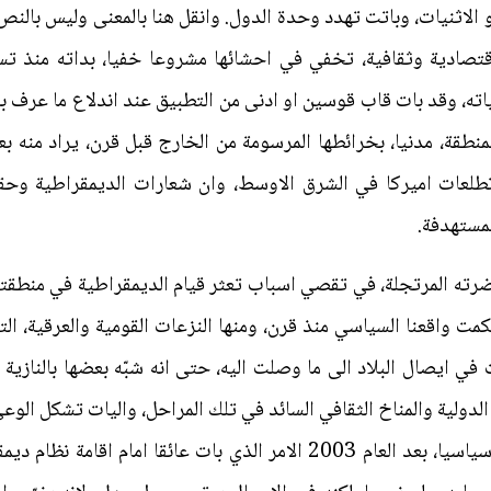
الاثنيات، وباتت تهدد وحدة الدول. وانقل هنا بالمعنى وليس بالنص. 
قتصادية وثقافية، تخفي في احشائها مشروعا خفيا، بداته منذ تس
ته، وقد بات قاب قوسين او ادنى من التطبيق عند اندلاع ما عرف بالر
نطقة، مدنيا، بخرائطها المرسومة من الخارج قبل قرن، يراد منه بع
طلعات اميركا في الشرق الاوسط، وان شعارات الديمقراطية وحق
لمستهدفة.
ضرته المرتجلة، في تقصي اسباب تعثر قيام الديمقراطية في منطقت
مت واقعنا السياسي منذ قرن، ومنها النزعات القومية والعرقية، الت
 ايصال البلاد الى ما وصلت اليه، حتى انه شبّه بعضها بالنازية (!
 الدولية والمناخ الثقافي السائد في تلك المراحل، واليات تشكل ال
ومن ثم اعتماد الدين والطائفة مرجعا سياسيا، بعد العام 2003 الامر الذي 