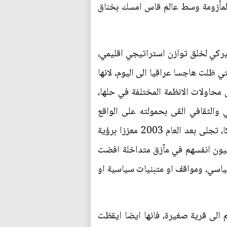
س المأزومة وسط عالم قاس امسك بخناق
اميركي لخلق توازن استراتيجي اقليمي،
لتي ظلت هاجسا عراقيا الى اليوم، لانها
 محاولات الانظمة المختلفة في حلها،
 والثقافي القى بحمولته على الواقع
الاجتماعي الذي ناء به لاكثر من ثلاثة عقود من الحروب والحصار غير المبرر، لينتج واقعا اجتماعيا مربكا، تجلى بعد العام 2003 معززا برؤية
قيون انفسهم في مآزق متداخلة افضت
سياسي، ومواقف او متبنيات سياسية او
م الى قرية صغيرة، فانها ايضا ايقظت