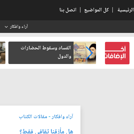
الرئيسية
|
كل المواضيع
|
اتصل بنا
آراء وافكار
س
 الحضارات
رواتب الموظفين على صفيح
ساخن
آراء وافكار
-
مقالات الكتاب
هل مأزقنا ثقافي فقط؟