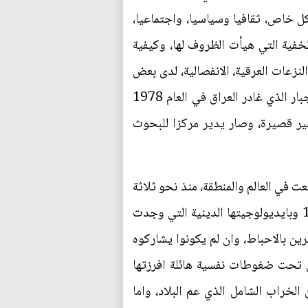
 خاص، ثقافيا وسياسيا، واجتماعيا،
فية التي هيأت الظروف لها، وكيفية
لنزعات العرقية، الانفصالية، لدى بعض
الجماعات والاقليات، الامر الذي اربك اطمئنان الدول ودخولها مرحلة جديدة تنذر بتفككها. الباحث عبدالجبار الذي غادر العراق في العام 1978
غير قصيرة، وصار يدير مركزا للبحوث
ت في العالم والمنطقة، منذ نحو ثلاثة
عقود، والتي القت بظلالها الكثيفة على العراق، وبقية دول الاقليم، بدءا من الثورة الايرانية في العام 1979 وبايديولوجيتها الدينية التي وجدت
ين بالاحباط، وان لم يكونوا يشاركوه
قي تحت ضغوطات نفسية هائلة افرزتها
الخراب الشامل الذي عم البلاد، واما