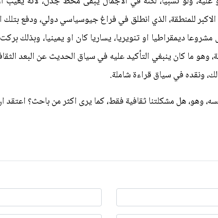
و عليه، ولو نسبيا، لكنه في الاجمال يبقى محط جدل، لانه يغيّب
لاكبر للمنطقة، الذي انطلق في فراغ جيوسياسي دولي، ودفع بتلك ال
شروعا ديمقراطيا او تنويريا، يساريا كان او يمينيا، وبذلك برك
، وهو ما كان ينبغي التأكيد عليه في سياق الحديث عن البعد الثقاف
ك، ونقده في سياق قراءة شاملة.
ه، وهو، هل مشكلتنا ثقافية فقط، كما يرى اكثر من باحث؟ اعتقد ان ا