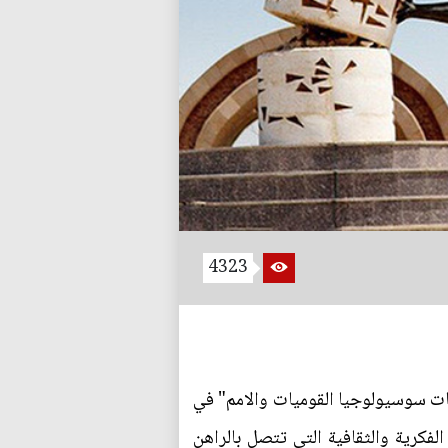
4323
ات سوسيولوجيا القوميات والامم" في
الفكرية والثقافية التي تتصل بالراهن