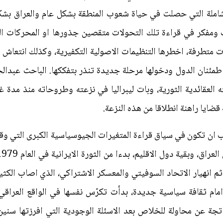
لشاملة التي حصلت في حياة شعوب المنطقة بشكل عام والعراق بشكل
ث ومفكر في قراءة تلك التحولات متقصين جذورها او المحركات الخ
ات متطرفة، اخطرها التنظيمات الاصولية التكفيرية، وكذلك انتعاش ا
 العقائدية الثورية، وبات ليبراليا في نزعته وطروحاته منذ مدة 
قضايا راهنة انطلاقا من هذه النزعة.
ب ان تكون في سياق قراءة المتغيرات الجيوسياسية الكبرى التي وقع
م انهيار الاتحاد السوفيتي والمعسكر الاشتراكي، الذي اصاب الكثير
 امام ثقافة سياسية جديدة، بدأت تكرّس نفسها في الواقع العرا
تجة عن محاولة للخلاص بعد الاسئلة الوجودية التي افرزتها سنين 