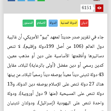
6151
اديان
الدولة المدنية
الدولة
الاسلام
الدستور
جاء في تقرير صدر حديثاً لمعهد "بيو" الأمريكي، أن غالبية
دول العالم (106 من أصل 199دولة وإقليم)، لا تنص
دساتيرها وأنظمتها الأساسية على دين أو مذهب معين،
كدين رسمي أو دين مفضل (أولى بالرعاية) للبلاد، مقابل
43 دولة تتبنى ديناً معيناً بوصفه ديناً رسمياً للبلاد، من بينها
هناك 27 دولة تنص على الإسلام بوصفه دين الدولة، و13
دولة تنص على المسيحية (منها 9 دول أوروبية)، ودولة
واحدة تنص على اليهودية (إسرائيل)، ودولتان تتبنيان