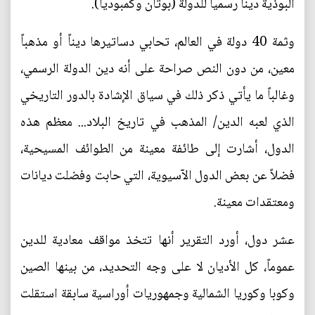
البوذية ديناً رسمياً للدولة (بوتان وكمبوديا).
وثمة 40 دولة في العالم، تحابي دساتيرها ديناً أو مذهباً
معين، من دون النص صراحة على أنه دين الدولة الرسمي،
وغالباً ما يأتي ذكر ذلك في سياق الإشادة بالدور التاريخي
الذي لعبه الدين/ المذهب في تاريخ البلاد... معظم هذه
الدول، أشارت إلى طائفة معينة من الطوائف المسيحية،
فضلاً عن بعض الدول الآسيوية، التي حابت وفضلت ديانات
ومعتقدات معينة.
عشر دول، أورد التقرير أنها تتخذ مواقف معادية للدين
عموماً، كل الأديان لا على وجه التحديد، من بينها الصين
وكوبا وكوريا الشمالية وجمهوريات أوراسية سابقة استقلت