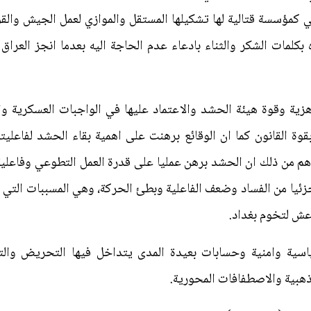
لي كمؤسسة قتالية لها تشكيلها المستقل والموازي لعمل الجيش والقو
مات الشكر والثناء بادعاء عدم الحاجة اليه بعدما انجز العراق ت
ة وقوة هيئة الحشد والاعتماد عليها في الواجبات العسكرية والا
القانون كما ان الوقائع برهنت على اهمية بقاء الحشد لفاعليته ا
اهم من ذلك ان الحشد برهن عمليا على قدرة العمل التطوعي وفاعلي
زئيا من الفساد وضعف الفاعلية وبطئ الحركة، وهي المسببات التي 
عش لتخوم بغداد.
سية وامنية وحسابات بعيدة المدى يتداخل فيها التحريض والتخ
ذهبية والاصطفافات المحورية.