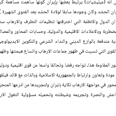
ى انه (ميليشيات) يرتبط بعضها بإيران كونها ساهمت مساهمة ك
ن الحشد وكان وجودها سابقا لولادة الحشد بعد الفتوى الشهيرة )
ن الدول والانظمة التي اخترقتها تنظيمات التطرف والارهاب س
لمضطربة وبالاملاءات الاقليمية والدولية، وحسابات المحاور والمصا
دية مندفعة بالوازع الديني والنداء الشرعي والتكوين الايديولو
القوى التي تسببت في ظهور جماعات الارهاب واتساع هيمنتها وظه
حور المقاومة هذا، تواجه رفضا وتحالفا واسعا من قوى اقليمية ودول
دة وتعاون وارتباط بالجمهورية الاسلامية وبالذات مع قائد فيلقها
ر في مواجهة الارهاب نكاية بايران ولتجريدها من اذرعها المتحر
داعش والنصرة وتجريمه وشيطنته وتحميله مسؤولية التغول الا