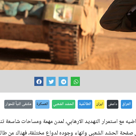
العراق
داعش
ايران
الطائفية
الحشد الشعبي
العسكرة
ملتقى النبأ للحوار
ضيه مع استمرار التهديد الارهابي، لمدن مهمة ومساحات شاسعة تنشط
 صفحة الحشد الشعبي وانهاء وجوده لدواع مختلفة، فهناك من طال