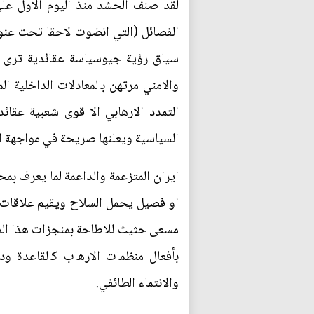
لقد صنف الحشد منذ اليوم الاول عل
الفصائل (التي انضوت لاحقا تحت عنوا
سياق رؤية جيوسياسة عقائدية ترى ا
والامني مرتهن بالمعادلات الداخلية ا
التمدد الارهابي الا قوى شعبية عقائ
السياسية ويعلنها صريحة في مواجهة 
ايران المتزعمة والداعمة لما يعرف بم
او فصيل يحمل السلاح ويقيم علاقات مو
مسعى حثيث للاطاحة بمنجزات هذا المحو
بأفعال منظمات الارهاب كالقاعدة و
والانتماء الطائفي.