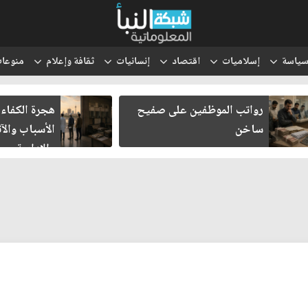
ياسة
إسلاميات
اقتصاد
إنسانيات
ثقافة وإعلام
منوعا
رواتب الموظفين على صفيح
هجرة الكفاءا
ساخن
الأسباب والآث
والإدارية