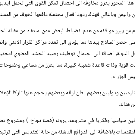
ا المحور يعزو مخاوفه الى احتمال تمكن القوى التي تحمل ايديول
 واليمن وبالتالي فهناك ردود افعال محتملة دافعها الخوف من المست
نهم من يبرر مواقفه من عدم انضباط البعض ممن استفاد من مظلة ا
لى حصر السلاح بيدها مما يؤدي الى تعدد مراكز القرار الامني وا
 الدولة، اضافة الى احتمال توظيف رصيد الحشد المعنوي لتحقي
لت قوية وذات قاعدة شعبية كبيرة، مما يعزز من مساعي وطموحات 
س الوزراء.
يميين ودوليين بعضهم يعلن ارائه وبعضهم يحجم عنها تاركا للإعل
ن هناك.
طين سياسيا وفكريا في مشروعه، يرونه (قصة نجاح ) ومشروع تض
قدسات بالاضافة الى الدوافع الناشئة من حالة التقديس التي ترتبط