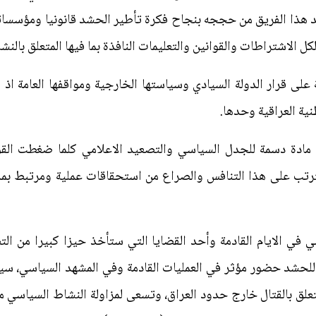
د هذا الفريق من حججه بنجاح فكرة تأطير الحشد قانونيا ومؤسسات
ل الاشتراطات والقوانين والتعليمات النافذة بما فيها المتعلق بال
لى قرار الدولة السيادي وسياستها الخارجية ومواقفها العامة اذ 
نية العراقية وحدها.
 مادة دسمة للجدل السياسي والتصعيد الاعلامي كلما ضغطت القو
يترتب على هذا التنافس والصراع من استحقاقات عملية ومرتبط بم
في الايام القادمة وأحد القضايا التي ستأخذ حيزا كبيرا من الت
ن للحشد حضور مؤثر في العمليات القادمة وفي المشهد السياسي، سي
لق بالقتال خارج حدود العراق، وتسعى لمزاولة النشاط السياسي متأ