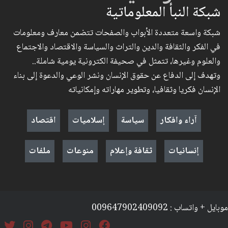
شبكة النبأ المعلوماتية
شبكة واسعة متعددة الأبواب والصفحات تتضمن معارف ومعلومات
في الفكر والثقافة والدين والتراث والسياسة والاقتصاد والاجتماع
والعلوم وغيرها، تتمثل في صحيفة الكترونية يومية شاملة..
وتهدف إلى الدفاع عن حقوق الإنسان ونشر الوعي والدعوة إلى بناء
الإنسان فكريا وثقافيا، وتطوير مهاراته وإمكانياته
آراء وافكار
سياسة
إسلاميات
اقتصاد
إنسانيات
ثقافة وإعلام
منوعات
ملفات
موبايل + واتساب : 009647902409092