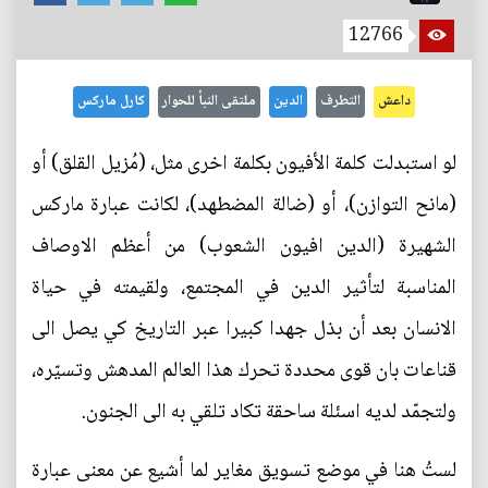
12766
داعش
التطرف
الدين
ملتقى النبأ للحوار
كارل ماركس
لو استبدلت كلمة الأفيون بكلمة اخرى مثل، (مُزيل القلق) أو
(مانح التوازن)، أو (ضالة المضطهد)، لكانت عبارة ماركس
الشهيرة (الدين افيون الشعوب) من أعظم الاوصاف
المناسبة لتأثير الدين في المجتمع، ولقيمته في حياة
الانسان بعد أن بذل جهدا كبيرا عبر التاريخ كي يصل الى
قناعات بان قوى محددة تحرك هذا العالم المدهش وتسيّره،
ولتجمّد لديه اسئلة ساحقة تكاد تلقي به الى الجنون.
لستُ هنا في موضع تسويق مغاير لما أشيع عن معنى عبارة