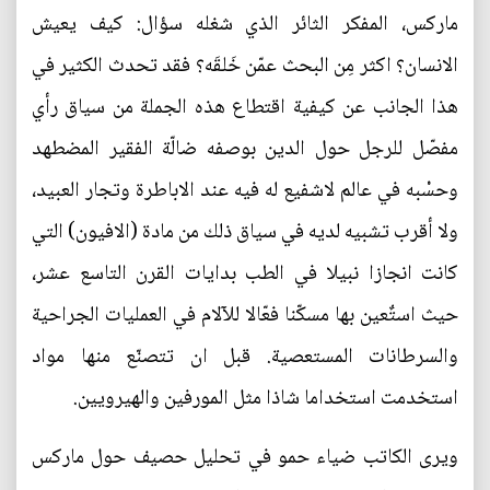
ماركس، المفكر الثائر الذي شغله سؤال: كيف يعيش
الانسان؟ اكثر مِن البحث عمّن خَلقَه؟ فقد تحدث الكثير في
هذا الجانب عن كيفية اقتطاع هذه الجملة من سياق رأي
مفصّل للرجل حول الدين بوصفه ضالّة الفقير المضطهد
وحسْبه في عالم لاشفيع له فيه عند الاباطرة وتجار العبيد،
ولا أقرب تشبيه لديه في سياق ذلك من مادة (الافيون) التي
كانت انجازا نبيلا في الطب بدايات القرن التاسع عشر،
حيث استٌعين بها مسكّنا فعّالا للآلام في العمليات الجراحية
والسرطانات المستعصية. قبل ان تتصنّع منها مواد
استخدمت استخداما شاذا مثل المورفين والهيرويين.
ويرى الكاتب ضياء حمو في تحليل حصيف حول ماركس