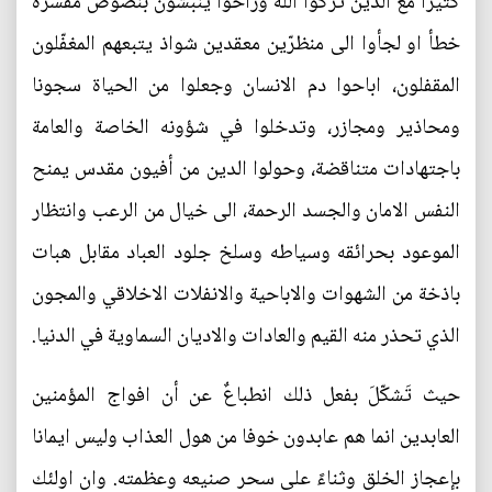
كثيرا مع الذين تركوا الله وراحوا ينبشون بنصوص مفسّرةً
خطأ او لجأوا الى منظرّين معقدين شواذ يتبعهم المغفّلون
المقفلون، اباحوا دم الانسان وجعلوا من الحياة سجونا
ومحاذير ومجازر، وتدخلوا في شؤونه الخاصة والعامة
باجتهادات متناقضة، وحولوا الدين من أفيون مقدس يمنح
النفس الامان والجسد الرحمة، الى خيال من الرعب وانتظار
الموعود بحرائقه وسياطه وسلخ جلود العباد مقابل هبات
باذخة من الشهوات والاباحية والانفلات الاخلاقي والمجون
الذي تحذر منه القيم والعادات والاديان السماوية في الدنيا.
حيث تَشكّلَ بفعل ذلك انطباعٌ عن أن افواج المؤمنين
العابدين انما هم عابدون خوفا من هول العذاب وليس ايمانا
بإعجاز الخلق وثناءً على سحر صنيعه وعظمته. وان اولئك