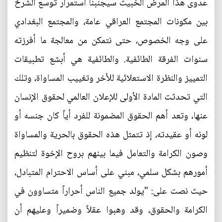
عدوى هذا المرض الخبيث سيجنبنا استمرار توسع الشرخ
بين مكونات المجتمع العراقي عامة، والمجتمع البغدادي
على وجه الخصوص، حتى نتمكن من معالجة ما أفرزته
سنوات الفرقة الطائفية. والطائفية هي أبشع تطبيقات
التمييز والنظرة الاستعلائية للأخر وتغييب المساواة، وتلك
التي تحدثت المادة الأولى للإعلان العالمي لحقوق الإنسان
عنها، وتعد أهم الحقوق المضمونة للفرد أياً كان جنسه أو
لونه أو عقيدته، إذ تتمثل هذه الحقوق بالحرية والمساواة
وصون الكرامة والتعامل فيما بينهم بروح الإخوة لتنظيم
أمورهم بشكل سلمي، مبني على أساس الاحترام المتبادل،
حيث نصت على: "يولد جميع الناس أحراراً متساوون في
الكرامة والحقوق، وقد وهبوا عقلاً وضميراً وعليهم أن