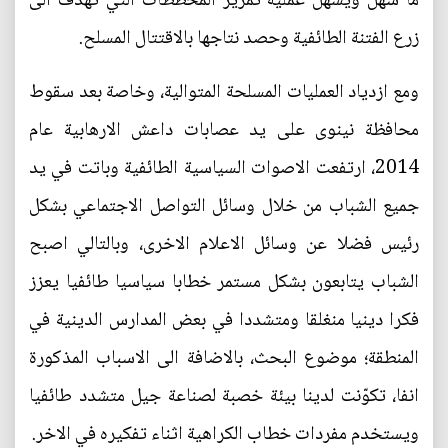
ما سهل ويسهل عملية تمرير المخططات التي تهدف الى
زرع الفتنة الطائفية وحصد نتاجها بالاقتتال المسلح.
ومع ازدياد العمليات المسلحة المتوالية، وخاصة بعد سقوط
محافظة نينوى على يد عصابات داعش الارهابية عام
2014، ارتفعت الاصوات السياسية الطائفية وباتت في يد
جميع الشباب من خلال وسائل التواصل الاجتماعي بشكل
رئيس فضلا عن وسائل الاعلام الاخرى، وبالتالي اصبح
الشباب يتابعون بشكل مستمر خطابا سياسيا طائفيا يعزز
فكرا دينيا منغلقا ومتشددا في بعض المدارس الدينية في
المنطقة؛ موضوع البحث، بالاضافة الى الاسباب المذكورة
انفا، تكوّنت لدينا بيئة خصبة لصناعة جيل متشدد طائفيا
ويستخدم مفردات خطاب الكراهية اثناء تفكيره في الاخر.