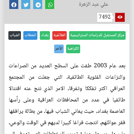
علي عبد الزهرة
7492
مركز المستقبل للدراسات الستراتيجية
الطائفية
بغداد
الخطاب
الشباب
الكراهية
الآخر
بعد عام 2003 طفت على السطح العديد من الصراعات
والنزاعات الفئوية الطائفية، التي جعلت من المجتمع
العراقي اكثر تفككا وتفرقا، الامر الذي نتج عنه اقتتالا
طائفيا في عدد من المحافظات العراقية وعلى رأسها
العاصمة بغداد، حيث يعاني الشباب فيها، من بطالة يرافقها
فقر عوائلهم، انتجت فراغا كبيرا لديهم في الوقت والوعي،