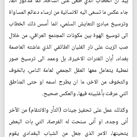
بيد ان الخطاب الذي طغى على الساحة، كما مذكور آنفاً،
جاء عكس ما تسعى اليه الانسانية من ارساء دعائم المساواة
وترسيخ مبادئ التعايش السلمي، انما أسس ذلك الخطاب
الى توسيع الهوة بين مكونات المجتمع العراقي، من خلال
صب الزيت على نار الغليان الطائفي الذي عاشته العاصمة
بغداد، أبان الفترات الاخيرة، بل وعمد الى ترسيخ صور
نمطية يتعامل معها العقل الجمعي لعامة الناس، بالخوف
والتخوف من الاخر، ما ان يطرح اسمه او حتى المناطق
التي عرفت بأغلبيته فيها، والعكس صحيح.
وكذلك عمل على تحفيز جينات (الثأر والانتقام) من الآخر
أنى وجده، او أنى سنحت له الفرصة، التي بات البعض
يتحينها، الامر الذي جعل من الشباب البغدادي يقوم