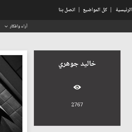
الرئيسية
|
كل المواضيع
|
اتصل بنا
آراء وافكار
س
خاليد جوهري
2767