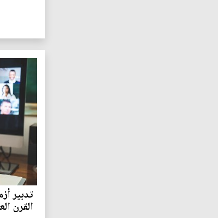
تدبير أزم
القرن ال