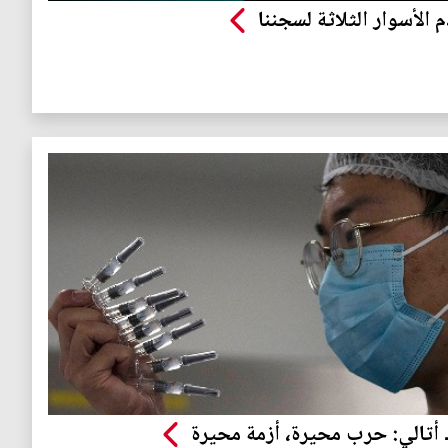
م الأسوار الثلاثة لسجننا
أتالي: حرب محيرة، أزمة محيرة