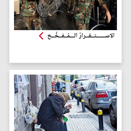
الاســــــتــقــرارُ الـــمُــفــخَّــخ