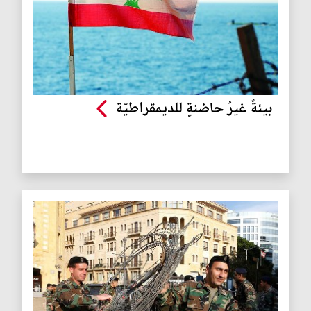
بيئةٌ غيرُ حاضنةٍ للديمقراطيّة