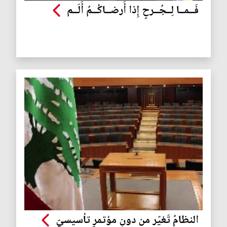
فَــمــا لِــجُــرحٍ إِذا أَرضــاكُــمُ أَلَــم
النظامُ تَغيّر من دونِ مؤتمرٍ تأسيسيّ