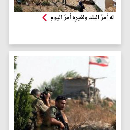
له أمرُ البلد ولغيرِه أمرُ اليوم