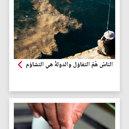
الناسُ هُمُ التفاؤل والدولةُ هي التشاؤم