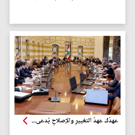
عهدُك عهدُ التغييرِ والإصلاحِ يُدعى...