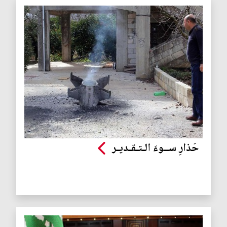
حَذارِ ســوءَ الـتـقـديـر