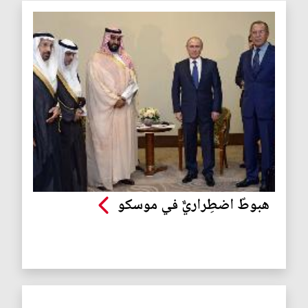
هبوطٌ اضطِراريٌّ في موسكو