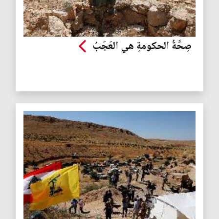
صِحَّةُ الحكومةِ هي العَجَبُ