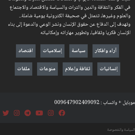
في الفكر والثقافة والدين والتراث والسياسة والاقتصاد والاجتماع
والعلوم وغيرها، تتمثل في صحيفة الكترونية يومية شاملة..
وتهدف إلى الدفاع عن حقوق الإنسان ونشر الوعي والدعوة إلى بناء
الإنسان فكريا وثقافيا، وتطوير مهاراته وإمكانياته
آراء وافكار
سياسة
إسلاميات
اقتصاد
إنسانيات
ثقافة وإعلام
منوعات
ملفات
موبايل + واتساب : 009647902409092
السياسة والخصوصة