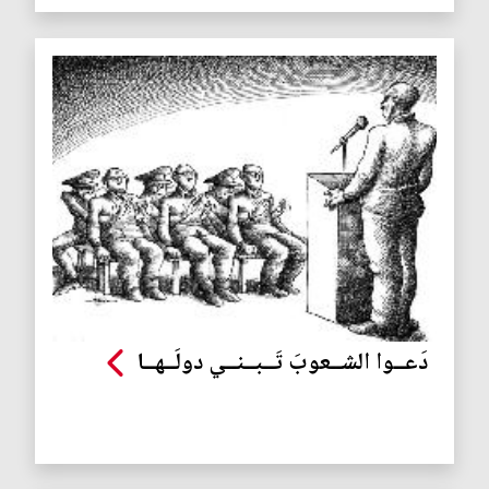
دَعــوا الشــعوبَ تَــبــنــي دولَــهــا