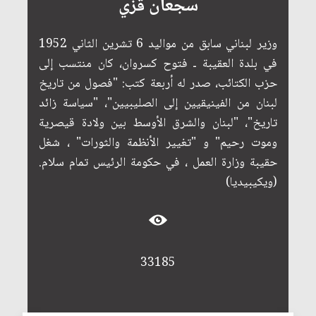
سجعان قزي
وزير لبناني سابق من مواليد 6 تشرين الثاني 1952
في بلدة العقيبة ـ فتوح كسروان، كان منتسب إلى
حزب الكتائب، صدر له أربعة كتب: "فصول من تاريخ
لبنان من الفينيقيين إلى الصليبيين"، "سياسة زائد
تاريخ"، "لبنان والشرق الأوسط بين ولادة قيصرية
وموت رحيم" و "تغيير الأنظمة والثورات" ، شغل
حقيبة وزارة العمل ، في حكومة الرئيس تمام سلام.
(ويكيبيديا)
33185