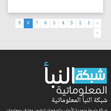
9
8
7
6
5
4
3
2
1
‹
›
شبكة النبأ المعلوماتية
شبكة واسعة متعددة الأبواب والصفحات تتضمن معارف ومعلومات