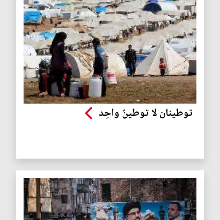
توطينان لا توطينٌ واحِد