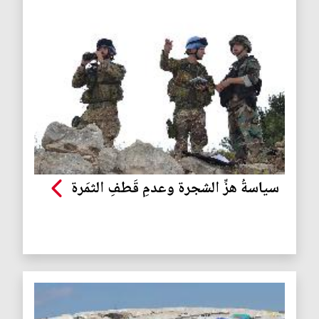
سياسةُ هزِّ الشجرة وعدمِ قَطفِ الثمَرة