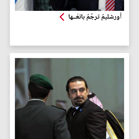
أورشليمُ ترجُمُ بائعَــها