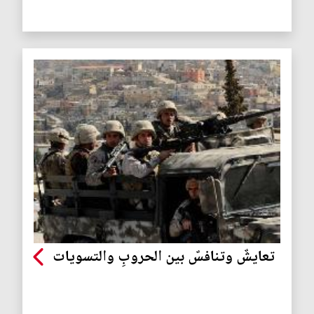
تعايشٌ وتنافسٌ بين الحروبِ والتسويات