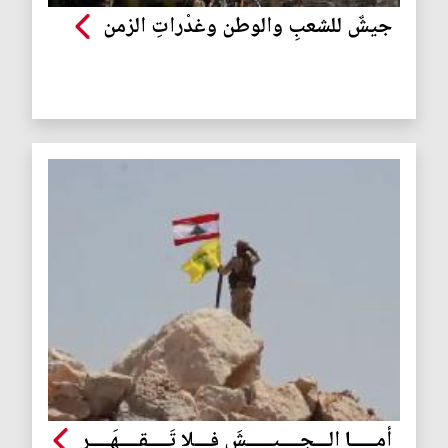
جيشٌ للشعبِ والوطن وغدْراتِ الزمن
أمـــــا الـــجــــيـــــشَ فـــلا تَــــقــــهَــــر