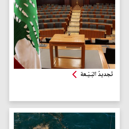
تَجديدُ البَـيْـعة