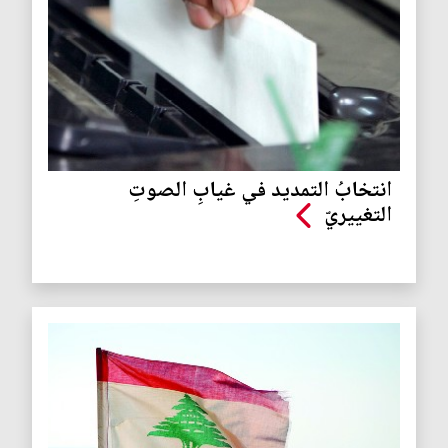
انتخابُ التمديد في غيابِ الصوتِ
التغييريّ