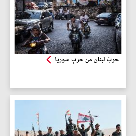
حربُ لبنان من حربِ سوريا