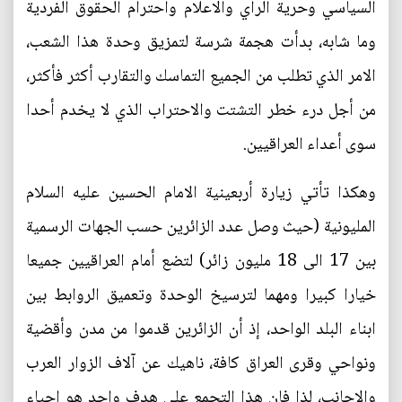
السياسي وحرية الرأي والاعلام واحترام الحقوق الفردية
وما شابه، بدأت هجمة شرسة لتمزيق وحدة هذا الشعب،
الامر الذي تطلب من الجميع التماسك والتقارب أكثر فأكثر،
من أجل درء خطر التشتت والاحتراب الذي لا يخدم أحدا
سوى أعداء العراقيين.
وهكذا تأتي زيارة أربعينية الامام الحسين عليه السلام
المليونية (حيث وصل عدد الزائرين حسب الجهات الرسمية
بين 17 الى 18 مليون زائر) لتضع أمام العراقيين جميعا
خيارا كبيرا ومهما لترسيخ الوحدة وتعميق الروابط بين
ابناء البلد الواحد، إذ أن الزائرين قدموا من مدن وأقضية
ونواحي وقرى العراق كافة، ناهيك عن آلاف الزوار العرب
والاجانب، لذا فإن هذا التجمع على هدف واحد هو احياء