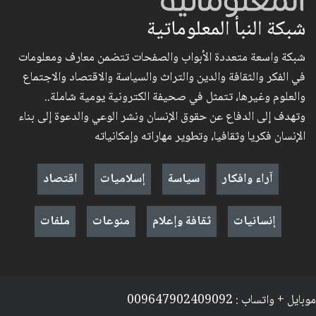
شبكة النبأ المعلوماتية
شبكة واسعة متعددة الأبواب والصفحات تتضمن معارف ومعلومات
في الفكر والثقافة والدين والتراث والسياسة والاقتصاد والاجتماع
والعلوم وغيرها، تتمثل في صحيفة الكترونية يومية شاملة..
وتهدف إلى الدفاع عن حقوق الإنسان ونشر الوعي والدعوة إلى بناء
الإنسان فكريا وثقافيا، وتطوير مهاراته وإمكانياته
آراء وافكار
سياسة
إسلاميات
اقتصاد
إنسانيات
ثقافة وإعلام
منوعات
ملفات
موبايل + واتساب : 009647902409092