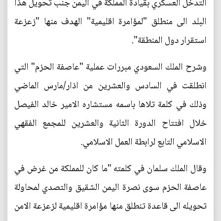
التدخل العسكري بقيادة المملكة في اليمن جنب تحويل هذا
البلد الى منطلق "لمؤامرة اقليمية" الهدف منها "زعزعة
استقرار دول المنطقة".
وشرح الملك السعودي مبررات عملية "عاصفة الحزم" التي
انطلقت في السادس والعشرين من اذار/مارس الماضي
وذلك في كلمة تلاها باسمه مستشاره الامير خالد الفيصل
خلال افتتاح الدورة الثانية والعشرين للمجمع الفقهي
الاسلامي التابع لرابطة العمل الاسلامي.
وقال الملك سلمان في كلمته "ما كان للمملكة من غرض في
عاصفة الحزم سوى نصرة اليمن الشقيق والتصدي لمحاولة
تحويله الى قاعدة تنطلق منها مؤامرة اقليمية لزعزعة الامن