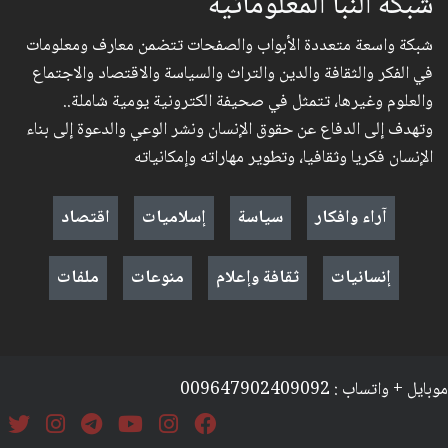
شبكة النبأ المعلوماتية
شبكة واسعة متعددة الأبواب والصفحات تتضمن معارف ومعلومات
في الفكر والثقافة والدين والتراث والسياسة والاقتصاد والاجتماع
والعلوم وغيرها، تتمثل في صحيفة الكترونية يومية شاملة..
وتهدف إلى الدفاع عن حقوق الإنسان ونشر الوعي والدعوة إلى بناء
الإنسان فكريا وثقافيا، وتطوير مهاراته وإمكانياته
آراء وافكار
سياسة
إسلاميات
اقتصاد
إنسانيات
ثقافة وإعلام
منوعات
ملفات
موبايل + واتساب : 009647902409092