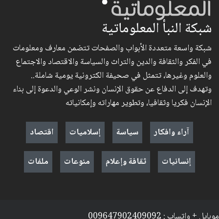
شبكة النبأ المعلوماتية
شبكة واسعة متعددة الأبواب والصفحات تتضمن معارف ومعلومات
في الفكر والثقافة والدين والتراث والسياسة والاقتصاد والاجتماع
والعلوم وغيرها، تتمثل في صحيفة الكترونية يومية شاملة..
وتهدف إلى الدفاع عن حقوق الإنسان ونشر الوعي والدعوة إلى بناء
الإنسان فكريا وثقافيا، وتطوير مهاراته وإمكانياته
آراء وافكار
سياسة
إسلاميات
اقتصاد
إنسانيات
ثقافة وإعلام
منوعات
ملفات
موبايل + واتساب : 009647902409092