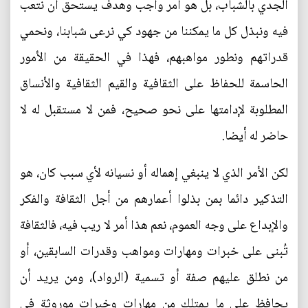
الجدي بالشباب، بل هو أمر واجب وهدف يستحق أن نتعب
فيه ونبذل كل ما يمكننا من جهود كي نرعى شبابنا، ونحمي
قدراتهم ونطور مواهبهم، فهذا في الحقيقة من الأمور
الحاسمة للحفاظ على الثقافية والقيم الثقافية والأنساق
المطلوبة لإدامتها على نحو صحيح، فمن لا مستقبل له لا
حاضر له أيضا.
لكن الأمر الذي لا ينبغي إهماله أو نسيانه لأي سبب كان، هو
التذكير دائما بمن بذلوا أعمارهم من أجل الثقافة والفكر
والإبداع على وجه العموم، نعم هذا أمر لا ريب فيه، فالثقافة
تُبنى على خبرات ومهارات ومواهب وقدرات السابقين، أو
من نطلق عليهم صفة أو تسمية (الرواد)، ومن يريد أن
يحافظ على ما يمتلك من مهارات وخبرات موروثة في