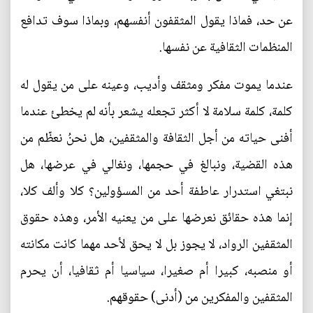
عن حد، فماذا يقول المثقفون أنفسهم، وبماذا سوف تدافع
المنظمات الثقافية عن نفسها.
عندما يموت مفكر ومثقف وأديب، وعينه على من يقول له
كلمة، كلمة سلامة لا أكثر تجعله يشعر بأنه لم يخطئ عندما
أفنى حياته من أجل الثقافة والمثقفين، هل نحنُ نعظّم من
هذه القضية، ونبالغ في حجمها، ونغالي في عرضها، هل
نبتغي استدرار عاطفة أحد من المسؤولين؟ كلا وألف كلا،
إنما هذه حقائق نعرضها على من يعنيه الأمر، وهذه حقوق
المثقفين الرواد، لا يجوز بل لا يحق لأحد مهما كانت مكانته
أو منصبه، كبيرا أم صغيرا، سياسيا أم ثقافيا، أن يحرم
المثقفين والمفكرين من (أدنى) حقوقهم.