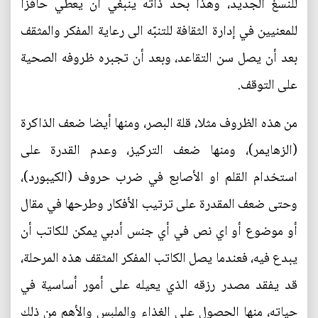
للنسغ الجديد، وهذا بحد ذاته ينبغي أن يعطي حافزا
للمعنيين في إدارة الثقافة للتنبّه الى رعاية المفكر والمثقف
بعد أن يصل سن التقاعد، وبعد أن تجبره ظروفه الصحية
على التوقف.
من هذه الظروف مثلا، قلة البصر، ومنها أيضا ضعف الذاكرة
(الزهايمر)، ومنها ضعف التركيز، وعدم القدرة على
استخدام القلم او الأصابع في ضرب حروف (الكيبورد)،
وحتى ضعف المقدرة على ترتيب الأفكار وطرحها في مقال
أو موضوع أو اي نص في أي جنس أدبي يمكن للكاتب أن
يبدع فيه، فعندما يصل الكاتب المفكر المثقف هذه المرحلة،
قد يفقد مصدر رزقه الذي يعيله على أمور أساسية في
حياته، منها الحصول على الغذاء والملبس والأهم من ذلك