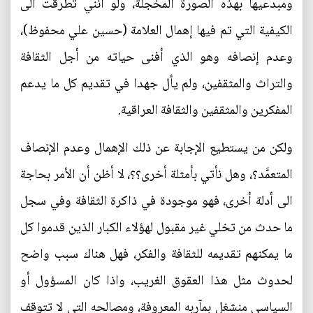
ومبدعيها بهذه الصورة المخجلة، ولو أنني تطرقت الى
الكيفية التي تم فيها إهمال العلامة (حسين علي محفوظ)،
وعدم إنصافه وهو الذي أفنى حياته من أجل الثقافة
والتراث والمثقفين، ولم يأل جهدا في تقديم كل ما يدعم
المفكرين والمثقفين والثقافة العراقية.
ولكن من يستطيع الإجابة عن ذلك الإهمال وعدم الإنصاف
المتعمَّد؟، وهل نأتي بأمثلة أخرى؟؟، لا أظن أن الأمر بحاجة
الى أدلة أخرى، فهو موجودة في ذاكرة الثقافة وفي سجل
ما حدث من تخلي غير مقبول لهؤلاء الكبار الذين قدموا كل
ما يمكنهم تقديمه للثقافة والفكر، فهل هناك سبب واضح
لحدوث مثل هذا العقوق الغريب، واذا كان المسؤول أو
السياسي منشغل بمآربه المعروفة، ومصالحه التي لا تتوقف