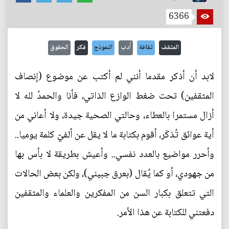
6366
المثقف
ثقافة
أدب
النموذج
فكر
الحقوق
لابد أن أذكر مقدما أنني لم أكتب عن موضوع (إنصاف
المثقفين) تحت ضغط الوازع الذاتي، فأنا والحمدُ لله لا
أزال مستمرا بالعطاء، وحالتي الصحية جيدة، ولا أعاني من
أية عوائق تُذكَر، أقوم بكتابة ما لا يقل عن ألفيّ كلمة يوميا..
وأحرر مواضيع بالعدد نفسي.. وأعيش بطريقة لا بأس بها
من جهودي، أو كما يُقال (بعرق جبيني)، ولكن بعض الحالات
التي تتعلق بكبار السن من المفكرين والعلماء والمثقفين
دفعتني للكتابة عن هذا الأمر.