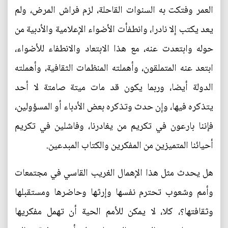
العمر وفتكت به السنوات القاحلة، لزم فراش المرض، ولم
يعد يكتب إلا نادرا، وانطفأت الأضواء الإعلامية والأدبية من
حوله وابتعدت عنه، مع هذا الابتعاد والانطفاء للأضواء،
ابتعد عنه المتملقون، وأهملته المنظمات الثقافية، وأهملته
الدولة أيضا، وربما يكون قد مات ميتة صامتة لا أحد
يتذكره فيها، وإن حدث وتذكره بعض الأدباء أو المسؤولين،
فإننا بارعون في تكريم من يغادرنا، وفاشلين في تكريم
أحيائنا المتميزين من المفكرين والكتاب المبدعين.
هل يحدث مثل هذا الإهمال الغريب القاسي في مجتمعات
وأمم وشعوب تحترم نفسها وإرثها وحاضرها ومستقبلها
وثقافتها؟، كلا، لا يمكن للأمم الحية أن تهمل مفكريها