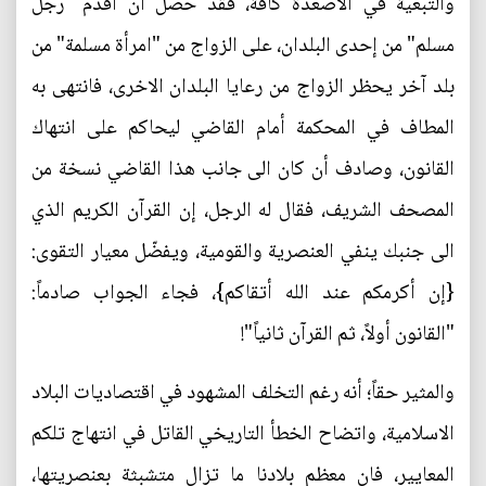
والتبعية في الاصعدة كافة، فقد حصل أن أقدم "رجل
مسلم" من إحدى البلدان، على الزواج من "امرأة مسلمة" من
بلد آخر يحظر الزواج من رعايا البلدان الاخرى، فانتهى به
المطاف في المحكمة أمام القاضي ليحاكم على انتهاك
القانون، وصادف أن كان الى جانب هذا القاضي نسخة من
المصحف الشريف، فقال له الرجل، إن القرآن الكريم الذي
الى جنبك ينفي العنصرية والقومية، ويفضّل معيار التقوى:
{إن أكرمكم عند الله أتقاكم}، فجاء الجواب صادماً:
"القانون أولاً، ثم القرآن ثانياً"!
والمثير حقاً؛ أنه رغم التخلف المشهود في اقتصاديات البلاد
الاسلامية، واتضاح الخطأ التاريخي القاتل في انتهاج تلكم
المعايير، فان معظم بلادنا ما تزال متشبثة بعنصريتها،