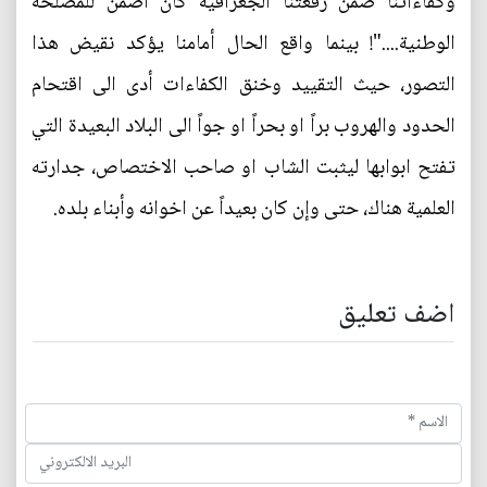
وكفاءاتنا ضمن رقعتنا الجغرافية كان أضمن للمصلحة
الوطنية...."! بينما واقع الحال أمامنا يؤكد نقيض هذا
التصور، حيث التقييد وخنق الكفاءات أدى الى اقتحام
الحدود والهروب براً او بحراً او جواً الى البلاد البعيدة التي
تفتح ابوابها ليثبت الشاب او صاحب الاختصاص، جدارته
العلمية هناك، حتى وإن كان بعيداً عن اخوانه وأبناء بلده.
اضف تعليق