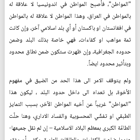
"المواطن"، فأصبح المواطن في اندونيسيا لا علاقة له
بالمواطن في العراق، وهذا المواطن لا علاقة له بالمواطن
في افغانستان او باكستان أو أي بلد اسلامي آخر، وإن كانت
ثمة مواهب او كفاءات، فهي خاصة بذلك البلد وضمن
حدوده الجغرافية، وإن ظهرت ستكون ضمن نطاق محدود
وبتأثير محدود ايضاً.
ولم يتوقف الامر الى هذا الحد من الضيق في مفهوم
الأخوة، بل تعداه الى داخل حدود البلد ، ليكون هذا
"المواطن" غريباً عن أخيه المواطن الآخر، بسبب التمايز
الطبقي او تفشّي المحسوبية والفساد الاداري، وهنا حلّت
الطامّة الكبرى بمعظم البلاد الاسلامية – إن لم نقل جميعها-