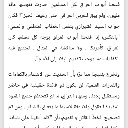
فتحنا أبواب العراق لكل المسلمين، صارت نفوسها مائة
مليون، ولم يبق للعربي العراقي حتى رغيف الخبز"!! فكان
جواب السيد الشيرازي بنفس الخطاب المنطقي والعلمي:
"بالعكس؛ إذا فتحنا أبواب العراق بوجه كل مسلم، كان
العراق، كأمريكا ـ ولا مناقشة في المثال ـ تجتمع فيه
الكفاءات مما يوجب تقديم البلاد إلى الأمام".
ونخرج بنتيجة مما مرّ؛ بأن الحديث عن الاهتمام بالكفاءات
والقدرات العلمية، لن يكون ذو فائدة حقيقية في حاضر
ومستقبل بلادنا، ومنها؛ العراق، ما لم تتحطم جميع القيود
المقيدة للعقول والادمغة لاسيما ما يتعلق بالشباب، ومن ثم
تصحيح الخطأ القاتل والقديم، بأن "كلما أبقينا على شبابنا