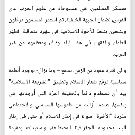
معسكر المسلمين، هي مستوحاة من علوم الحرب لدى
الفرس، لضمان الجبهة الخلفية، ثم استمر المسلمون يرفلون
وينعمون بنعمة الأخوة الاسلامية في عهود متعاقبة، فظهر
العلماء والفقهاء في هذا البلد وذاك، ومعظمهم من غير
العرب.
والى فترة عقود من الزمن، نسمع – وما نزال- بوجود أنظمة
سياسية ترفع شعار الاسلام وتطبيق "الشريعة الاسلامية"
بيد أن تصطدم دائماً بالحقيقة المرّة التي أوجدتها هي
بنفسها، عندما أزالت من قاموسها السياسي والاجتماعي
مفردة "الأخوة" سواءً في إطار الاسلام أو حتى في إطار
البلد بحدوده الجغرافية المصطنعة، واستبدلته بمفردة