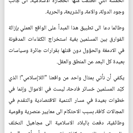
الخمسة التي انطلقت منها الحضارة الاسلامية، الى جانب
وجود الدولة، والامة، والشريعة، والحرية.
وطالما دعا الى تطبيق هذا المبدأ على الواقع العملي بإزالة
الفوارق بين المسلمين بغية استخراج الكفاءات المدفونة
في الادمغة والحؤول دون قتلها بقرارات جائرة وسياسات
بعيدة كل البعد عن المنطق والعقل.
يكفي أن نأتي بمثال واحد من واقعنا "اللاإسلامي"! الذي
كبّد المسلمين خسائر فادحة، ليست في الاموال وإنما في
خطوات بعيدة في مسار التنمية الاقتصادية والتقدم في
المجالات كافة، بسبب الاحتكام الى معايير عنصرية وقومية
وطائفية، دفعت بالبلاد الاسلامية الى مجاهيل التخلف