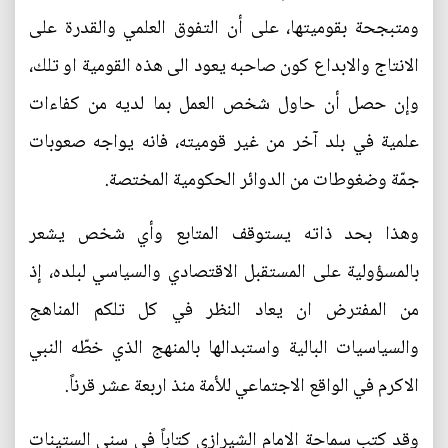
ومتبجحة بقوميتها، على أن التفوق العلمي والقدرة على
الانتاج والابداع كون صاحبه يعود الى هذه القومية او تلك،
وإن حصل أن حاول شخص العمل بما لديه من كفاءات
علمية في بلد آخر من غير قوميته، فانه يواجه صعوبات
جمّة وضغوطات من الدوائر الحكومية المختصة.
وهذا بحد ذاته يستوقف المتابع وأي شخص يشعر
بالمسؤولية على المستقبل الاقتصادي والسياسي لبلده، إذ
من المفترض ان يعاد النظر في كل تلكم المناهج
والسياسيات البالية واستبدالها بالمنهج الذي خطّه النبي
الاكرم في الواقع الاجتماعي للأمة منذ اربعة عشر قرناً.
وقد كتب سماحة الامام الشيرازي كتاباً في سني الستينات