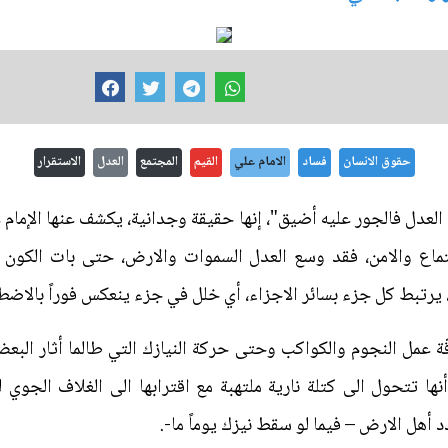
حقوق الانسان
فساد
الامام علي
القيم
المجتمع
العدل
الاستقرار
 العدل فالجور عليه أضيق"، إنها حقيقة وجدانية، يكشف عنها الإمام ع
تماع والامن، فقد وسع العدل السموات والارض، حتى بات الكون
 يرتبط كل جزء بسائر الاجزاء، أي خلل في جزء ينعكس فوراً بالاض
ّة عمل النجوم والكواكب وحتى حركة النيازك التي طالما أثار البع
أنها تتحول الى كتلة نارية ملتهبة مع اقترابها الى الغلاف الج
أهل الارض – فيما لو سقط نيزك يوماً ما-.