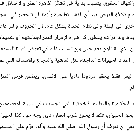
تهاك الحقوق، يتسبب بدايةً في تشكّل ظاهرة الفقر والاختلال في 
عدام تكافؤ الفرص، بيد أن الفقر، كظاهرة وأزمة، لن تنحصر في ال
 الى البيئة والى نظام الحياة بشكل عام، لان الحروب والنزاعات
دة، ولذا نراهم يفعلون كل شيء لإحراز النصر لجماعتهم او تنظيما
ن الذي يقاتلون معه، حتى وإن تسببب ذلك في تعرض التربة للتسمم
عداد الحيوانات الداجنة، مثل الماشية والدجاج والاسماك، التي ت
 ليس فقط يحقق مردوداً مادياً على الانسان، ويضمن فرص العمل 
م.
ه الاحكامية والتعاليم الاخلاقية التي تجسدت في سيرة المعصومين،
بحق الحيوان، فكما لا يجوز ضرب انسان، دون وجه حق، كذا الحيو
كفي أن نعرف أن رسول الله، صلى الله عليه وآله، حرّم على المسل