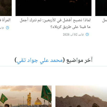
مل
لماذا نصبح أفضل في الأربعين: ثم نترك أجمل
المرأة 
ما فينا على طريق كربلاء؟
الأحد 02 آب
الأحد 02 آب 2026
آخر مواضيع (
محمد علي جواد تقي
)