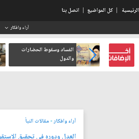
الرئيسية
|
كل المواضيع
|
اتصل بنا
آراء وافكار
س
بعين كتب لنفسه
الفساد وسقوط الحضارات
والدول
آراء وافكار
-
مقالات النبأ
العدل ودوره في تحقيق الاستقر