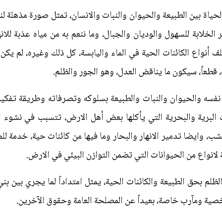
ياة بين الطبيعة والحيوان والنبات والانسان، تمثل صورة مذهلة لنظ
 الخلابة للسهول والوديان والجبال، وما ننعم به من مياه عذبة للانه
 أنواع الكائنات الحية في الماء واليابسة، كل ذلك وغيره، لم يكن ل
طعاً، سيكون ما يناقض العدل، وهو الجور والظلم.
نفسه والحيوان والنبات والطبيعة بسلوكه وتصرفاته وطريقة تفكير
 البرية والبحرية التي يأكلها بعض أهل الارض، تتسبب في نشوء 
خشب، وايضا تدمير الانهار والبحار وما فيها من كائنات حية، خدمة 
 لانواع من الحيوانات التي تضمن التوازن البيئي في الارض.
الظلم بحق الطبيعة والكائنات الحية، يمثل امتداداً لما يجري بين ب
صية ومآرب خاصة، بعيداً عن المصلحة العامة وحقوق الآخرين.