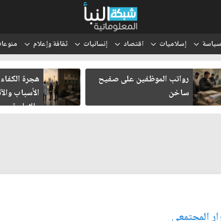
ياسة
إسلاميات
اقتصاد
إنسانيات
ثقافة وإعلام
منوعا
رواتب الموظفين على صفيح
هجرة الكفاءا
ساخن
الأسباب والآث
والإدارية
ار المجتمعي