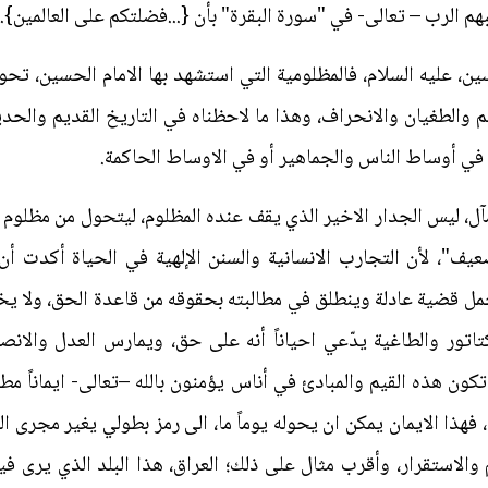
هم الرب – تعالى- في "سورة البقرة" بأن {...فضلتكم على العالمين}.
حسين، عليه السلام، فالمظلومية التي استشهد بها الامام الحسين، ت
 والطغيان والانحراف، وهذا ما لاحظناه في التاريخ القديم والح
 في أوساط الناس والجماهير أو في الاوساط الحاكمة.
ومآل، ليس الجدار الاخير الذي يقف عنده المظلوم، ليتحول من مظل
عيف"، لأن التجارب الانسانية والسنن الإلهية في الحياة أكدت أن
مل قضية عادلة وينطلق في مطالبته بحقوقه من قاعدة الحق، ولا يخت
كتاتور والطاغية يدّعي احياناً أنه على حق، ويمارس العدل والا
ون هذه القيم والمبادئ في أناس يؤمنون بالله –تعالى- ايماناً مطلقا
هذا الايمان يمكن ان يحوله يوماً ما، الى رمز بطولي يغير مجرى ال
والاستقرار، وأقرب مثال على ذلك؛ العراق، هذا البلد الذي يرى فيه