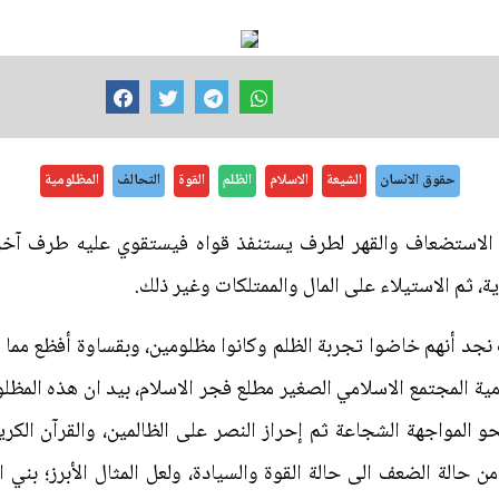
حقوق الانسان
الشيعة
الاسلام
الظلم
القوة
التحالف
المظلومية
الاستضعاف والقهر لطرف يستنفذ قواه فيستقوي عليه طرف آخر
ية، ثم الاستيلاء على المال والممتلكات وغير ذلك.
د أنهم خاضوا تجربة الظلم وكانوا مظلومين، وبقساوة أفظع مما ي
ية المجتمع الاسلامي الصغير مطلع فجر الاسلام، بيد ان هذه المظ
و المواجهة الشجاعة ثم إحراز النصر على الظالمين، والقرآن الكر
حالة الضعف الى حالة القوة والسيادة، ولعل المثال الأبرز؛ بني