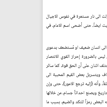
حولت الى نار مستعرة في نفوس الاجيال
ديث ايضاً، حتى أضحى اسم الامام، في
وم الى انسان ضعيف او مُستضعف بدعوى
 ليس بالضرورة إحراز القوي الانتصار
لف اثنان على أن الحق قوة، كما سائر
نصاف ويتسربل بعض القيم المحببة الى
ً، وأنه {إليه ترجع الامور}، حتى وإن
تاريخ ويصنع احداثاً جسام، من خلالها
 البعض رمزاً للنكد والضيم، بسبب ما