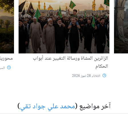
الزائرين المشاة ورسالة التغيير عند أبواب
محورية 
الحكام
السبت 25 تم
الثلاثاء 28 تموز 2026
آخر مواضيع (
محمد علي جواد تقي
)