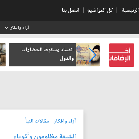
الرئيسية
|
كل المواضيع
|
اتصل بنا
آراء وافكار
س
بعين كتب لنفسه
الفساد وسقوط الحضارات
والدول
آراء وافكار
-
مقالات النبأ
الشيعة مظلومون وأقوياء