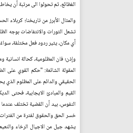
الفظائع، ثم تحولوا الى مرتبة أن يخاطب
والمثال الأبرز من تاريخنا؛ كربلاء ال
تشعل الثورات والانتفاضات بوجه الظلم
أي مكان، يثير ردود فعل مختلفة، سواءً
وإذن؛ فان المظلومية، كحالة انسانية 
المقولة الشائعة: "حكم القوي على الض
الحقيقي والدائم على المظلوم الذي يح
القيم والمبادئ الايجابية، فحتى الدي
النفوس، بيد أن القضية تختلف عندما تك
خسر الحق والحقوق لفترة من الفترات، ف
يشهد جيل من الاجيال الرخاء والنعيم 