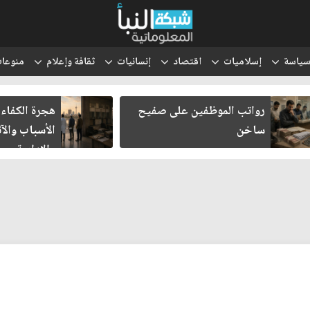
ياسة
إسلاميات
اقتصاد
إنسانيات
ثقافة وإعلام
منوعا
رواتب الموظفين على صفيح
هجرة الكفاءا
ساخن
الأسباب والآث
والإدارية