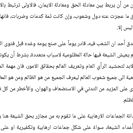
ن أن يربط بين معادلة الحق ومعادلة الايمان، فالاولى ترتبط بالان
حقق ما عجزت عنه دول وشعوب، وإن كانت ثمة كدمات وضربات، فانها
يس إلا.
ق أحد ان الشعب فيه، قادر يوماً على صنع يومه وغده قبل فتوى ال
م يعيش الشيعة فيها حالة المظلومية لاسباب متعددة، بشرط أن يكونو
ابد لتحشيد الرأي العام وتعريف العالم بحقائق الامور، فان مهمة ا
 الى جميع شعوب العالم ليعرف الجميع من هو الظالم ومن هو المظلو
ى على المزيد من التدني في الاستضعاف والهوان، والأخطر من كل 
ظلم.
انة الجماعات الارهابية على ما تقوم به من مجازر بحق الشيعة هنا و
أعداء الشيعة، سواءً على شكل جماعات ارهابية وتكفيرية او عل