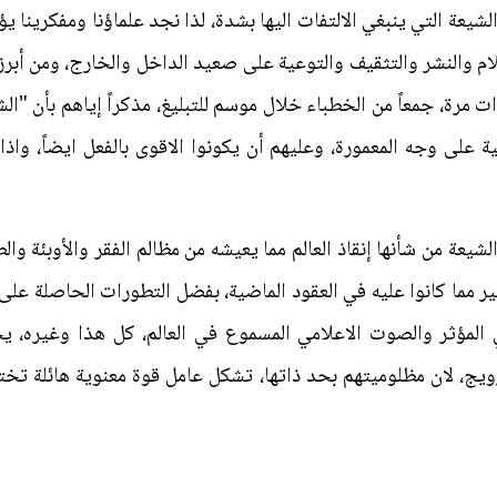
لشيعة التي ينبغي الالتفات اليها بشدة، لذا نجد علماؤنا ومفكرينا 
م والنشر والتثقيف والتوعية على صعيد الداخل والخارج، ومن أبرز ه
 مرة، جمعاً من الخطباء خلال موسم للتبليغ، مذكراً إياهم بأن "ال
ية على وجه المعمورة، وعليهم أن يكونوا الاقوى بالفعل ايضاً، واذا 
الشيعة من شأنها إنقاذ العالم مما يعيشه من مظالم الفقر والأوبئة وال
ر مما كانوا عليه في العقود الماضية، بفضل التطورات الحاصلة على 
المؤثر والصوت الاعلامي المسموع في العالم، كل هذا وغيره، 
يج، لان مظلوميتهم بحد ذاتها، تشكل عامل قوة معنوية هائلة تخت