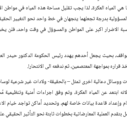
ما هي المياه العكرة، لذا يجب تقليل مساحة هذه المياه في مواطن 
مسؤولية بدرجة تجعلهما يتجهان في خط واحد نحو التغيير الحقيقي،
بة الاضرار اكبر على المواطن والمسوؤل في وقت واحد، فلن يخرج 
واقف، بحيث يجعل أحدهم يهدد رئيس الحكومة الدكتور حيدر العبا
تخذ قراره بمواجهة المعتصمين، ثم ندفعه الى الانتحار!.
ت ووسائل دعائية اخرى تمثل – بالحقيقة- ولادات غير شرعية لوسائل
انه ابتعد عن المياه العكرة، وتم وفق اجراءات أمنية وتنظيمية مُ
م وإعداد قاعدة بيانات خاصة لهم، وتحديد أماكن تواجد خيام الاع
مل بتقدم العملية المعارضاتية بخطوات ثابتة نحو التأثير الحقيقي 