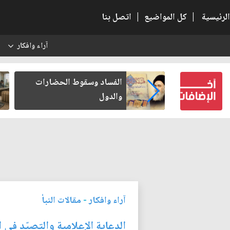
الرئيسية
|
كل المواضيع
|
اتصل بنا
آراء وافكار
س
بعين كتب لنفسه
الفساد وسقوط الحضارات
والدول
آراء وافكار
-
مقالات النبأ
الدعاية الإعلامية والتصيّد في ال