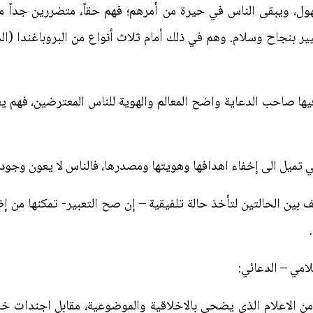
، ويبقى الناس في حيرة من أمرهم؛ فهم حقاً، متضررين جداً من
ر بنجاح وسلام. وهم في ذلك أمام ثلاث أنواع من البروباغندا (ال
 فيها صاحب الدعاية واضح المعالم والهوية للناس المعترضين، فهم 
لتي تميل الى إخفاء اهدافها وهويتها ومصدرها، فالناس لا يعون وجود
تقف بين الحالتين لتأخذ حالة تلفيقية – إن صح التعبير- تمكنها من
لامي – الدعائي:
ن الاعلام الذي يضحي بالاخلاقية والموضوعية، مقابل اجندات خاص