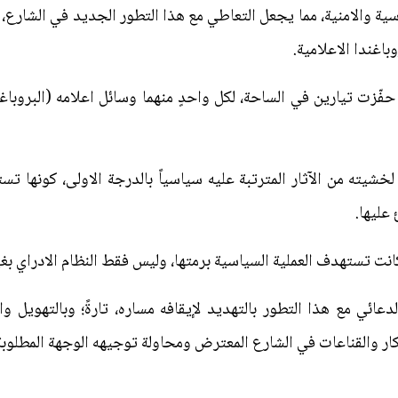
ية والامنية، مما يجعل التعاطي مع هذا التطور الجديد في الشارع، ي
وباغندا الاعلامية.
حفّزت تيارين في الساحة، لكل واحدٍ منهما وسائل اعلامه (البروباغ
 لخشيته من الآثار المترتبة عليه سياسياً بالدرجة الاولى، كونها تس
عليها.
ذا كانت تستهدف العملية السياسية برمتها، وليس فقط النظام الادراي بغ
عائي مع هذا التطور بالتهديد لإيقافه مساره، تارةً؛ وبالتهويل و
افكار والقناعات في الشارع المعترض ومحاولة توجيهه الوجهة المطلو