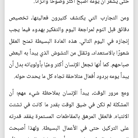
حتى يشعر أن يومه أصبح أكثر وضوحًا واتزانًا.
ومن التجارب التي يكتشف كثيرون فعاليتها، تخصيص
دقائق قبل النوم لمراجعة اليوم والتفكير بهدوء فيما يجب
إنجازه في اليوم التالي. هذه العادة البسيطة تمنح العقل
شعورًا بالاستعداد، وتقلل من التشوش الذي يبدأ به البعض
صباحهم. كما أنها تجعل الإنسان أكثر وعيًا بأولوياته بدل أن
يبدأ يومه بردود أفعال متلاحقة تجاه كل ما يحدث حوله.
ومع مرور الوقت، يبدأ الإنسان بملاحظة شيء مهم؛ أن
المشكلة لم تكن في ضيق الوقت بقدر ما كانت في تشتت
الانتباه. فالعقل المرهق بالمقاطعات المستمرة يفقد قدرته
على التركيز، حتى في الأعمال البسيطة. ولهذا أصبحت