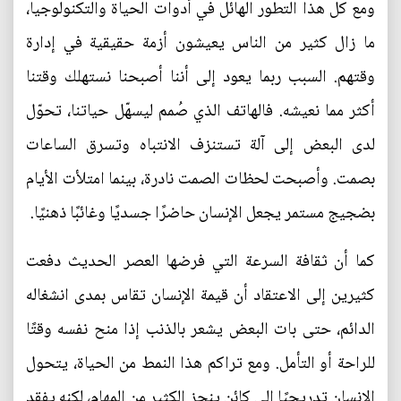
ومع كل هذا التطور الهائل في أدوات الحياة والتكنولوجيا،
ما زال كثير من الناس يعيشون أزمة حقيقية في إدارة
وقتهم. السبب ربما يعود إلى أننا أصبحنا نستهلك وقتنا
أكثر مما نعيشه. فالهاتف الذي صُمم ليسهّل حياتنا، تحوّل
لدى البعض إلى آلة تستنزف الانتباه وتسرق الساعات
بصمت. وأصبحت لحظات الصمت نادرة، بينما امتلأت الأيام
بضجيج مستمر يجعل الإنسان حاضرًا جسديًا وغائبًا ذهنيًا.
كما أن ثقافة السرعة التي فرضها العصر الحديث دفعت
كثيرين إلى الاعتقاد أن قيمة الإنسان تقاس بمدى انشغاله
الدائم، حتى بات البعض يشعر بالذنب إذا منح نفسه وقتًا
للراحة أو التأمل. ومع تراكم هذا النمط من الحياة، يتحول
الإنسان تدريجيًا إلى كائن ينجز الكثير من المهام، لكنه يفقد