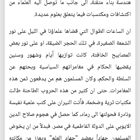
هندسة بناء متقنة، الى جانب ما توصل اليه العلماء من
اكتشافات ومكتسبات فيما يتعلق بعلوم عديدة.
ان الساعات الطوال التي قضاها علماؤنا في الليل على نور
الشمعة الصغيرة، في تلك الحجر الضيقة، او على نور بعض
المصابيح الخافتة، كانت توازيها أيام وشهور وسنين
يقضيها الحكام في مغامراتهم السياسية وبحثهم عن
السلطة والحكم، وكان المسلمون هم من يدفعون ثمن هذه
المغامرات. حتى ان كثير من هذه الحروب الطاحنة طالت
مكتبات ثرية وضخمة، فأتت النيران على كتب علمية نفيسة
ونادرة فحولتها الى رماد، كما حصل في هجوم صلاح الدين
الايوبي على الدولة الفاطمية في مصر. فبدلاً من ان يخوض
المسلمون جهاداً يعضد "جهاد العلم" ويعزز من مكانته