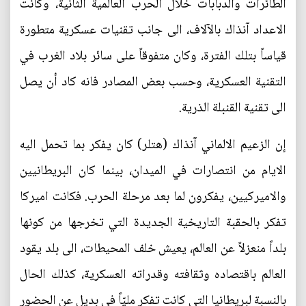
الطائرات والدبابات خلال الحرب العالمية الثانية، وكانت
الاعداد آنذاك بالآلاف، الى جانب تقنيات عسكرية متطورة
قياساً بتلك الفترة، وكان متفوقاً على سائر بلاد الغرب في
التقنية العسكرية، وحسب بعض المصادر فانه كاد أن يصل
الى تقنية القنبلة الذرية.
إن الزعيم الالماني آنذاك (هتلر) كان يفكر بما تحمل اليه
الايام من انتصارات في الميدان، بينما كان البريطانيين
والاميركيين، يفكرون لما بعد مرحلة الحرب. فكانت اميركا
تفكر بالحقبة التاريخية الجديدة التي تخرجها من كونها
بلداً منعزلاً عن العالم، يعيش خلف المحيطات، الى بلد يقود
العالم باقتصاده وثقافته وقدراته العسكرية، كذلك الحال
بالنسبة لبريطانيا التي كانت تفكر مليّاً في بديل عن الحضور