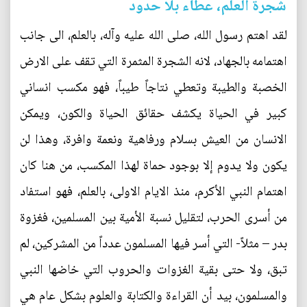
شجرة العلم، عطاء بلا حدود
لقد اهتم رسول الله، صلى الله عليه وآله، بالعلم، الى جانب
اهتمامه بالجهاد، لانه الشجرة المثمرة التي تقف على الارض
الخصبة والطيبة وتعطي نتاجاً طيباً، فهو مكسب انساني
كبير في الحياة يكشف حقائق الحياة والكون، ويمكن
الانسان من العيش بسلام ورفاهية ونعمة وافرة، وهذا لن
يكون ولا يدوم إلا بوجود حماة لهذا المكسب، من هنا كان
اهتمام النبي الأكرم، منذ الايام الاولى، بالعلم، فهو استفاد
من أسرى الحرب، لتقليل نسبة الأمية بين المسلمين، فغزوة
بدر – مثلاً- التي أسر فيها المسلمون عدداً من المشركين، لم
تبق، ولا حتى بقية الغزوات والحروب التي خاضها النبي
والمسلمون، بيد أن القراءة والكتابة والعلوم بشكل عام هي