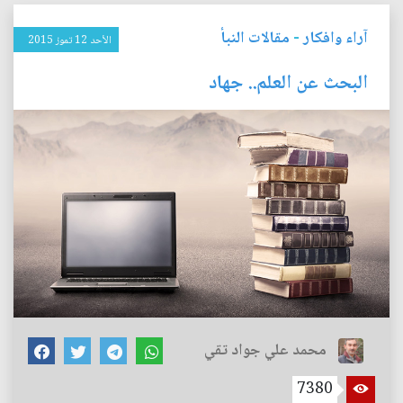
آراء وافكار
-
مقالات النبأ
الأحد 12 تموز 2015
البحث عن العلم.. جهاد
محمد علي جواد تقي
7380