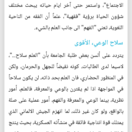
الاجتماع"، واستمر حتى آخر ايام حياته يبحث مختلف
شؤون الحياة برؤية "فقهية"، علماً أن الفقه من الناحية
اللغوية، تعني "الفهم" الى جانب العلم بالشيء.
سلاح الوعي، الأقوى
يتردد على ألسن بعض طلبة الجامعة بأن "العلم سلاح..."،
لاسيما لدى الطالبات، كونه نقيضاً للجهل والحرمان، ولكن
في المنظور الحضاري، فان العلم بحد ذاته، لن يكون سلاحاً
في المواجهة اذا لم يقترن بالوعي والمعرفة، فالعلم، أمور
نظرية، بينما الوعي والمعرفة والفهم، أمور عملية على صلة
بالواقع، ولو كان غير ذلك، لما انهزم الجيش الالماني الذي
يمتلك قوة انتاجية فائقة في منشآته العسكرية، بحيث ينتج