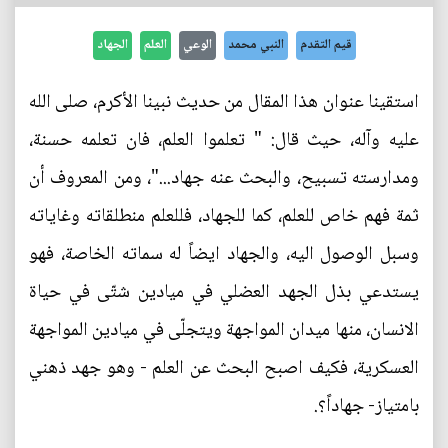
قيم التقدم
النبي محمد
الوعي
العلم
الجهاد
استقينا عنوان هذا المقال من حديث نبينا الأكرم، صلى الله
عليه وآله، حيث قال: " تعلموا العلم، فان تعلمه حسنة،
ومدارسته تسبيح، والبحث عنه جهاد..."، ومن المعروف أن
ثمة فهم خاص للعلم، كما للجهاد، فللعلم منطلقاته وغاياته
وسبل الوصول اليه، والجهاد ايضاً له سماته الخاصة، فهو
يستدعي بذل الجهد العضلي في ميادين شتّى في حياة
الانسان، منها ميدان المواجهة ويتجلّى في ميادين المواجهة
العسكرية، فكيف اصبح البحث عن العلم - وهو جهد ذهني
بامتياز- جهاداً؟.