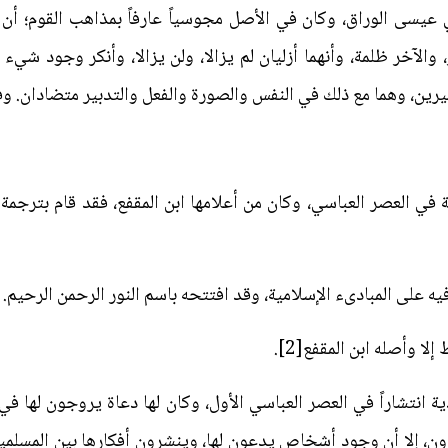
يسى الوراق، وكان في الأصل مجوسياً عارفاً بمذاهب القوم؛ أن 
لآخر ظلمة، وأنهما أزليان لم يزالا، ولن يزالا، وأنكر وجود شيء إ
ين، وهما مع ذلك في النفس والصورة والفعل والتدبير متضادان. وف
ة في العصر العباسي، وكان من أعلامها ابن المقفع، فقد قام بترجم
فيه على المبادىء الإسلامية، وقد افتتحه باسم النور الرحمن الرحيم.
ا وأصله ابن المقفع[2].
دية انتشاراً في العصر العباسي الأول، وكان لها دعاة يروجون لها في
رون، إلا أن وجود أشخاص يدعون لها، وينشرون أفكارها بين المسلمي