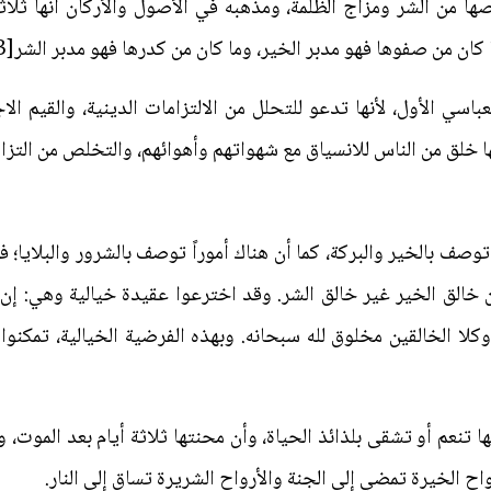
ا من الشر ومزاج الظلمة، ومذهبه في الأصول والأركان أنها ثلاثة:
كان من صفوها فهو مدبر الخير، وما كان من كدرها فهو مدبر الشر[3].
اسي الأول، لأنها تدعو للتحلل من الالتزامات الدينية، والقيم الا
قها خلق من الناس للانسياق مع شهواتهم وأهوائهم، والتخلص من التزام
 توصف بالخير والبركة، كما أن هناك أموراً توصف بالشرور والبلايا؛ 
ن خالق الخير غير خالق الشر. وقد اخترعوا عقيدة خيالية وهي: إن 
كلا الخالقين مخلوق لله سبحانه. وبهذه الفرضية الخيالية، تمكنو
ا تنعم أو تشقى بلذائذ الحياة، وأن محنتها ثلاثة أيام بعد الموت،
اح الخيرة تمضي إلى الجنة والأرواح الشريرة تساق إلى النار.