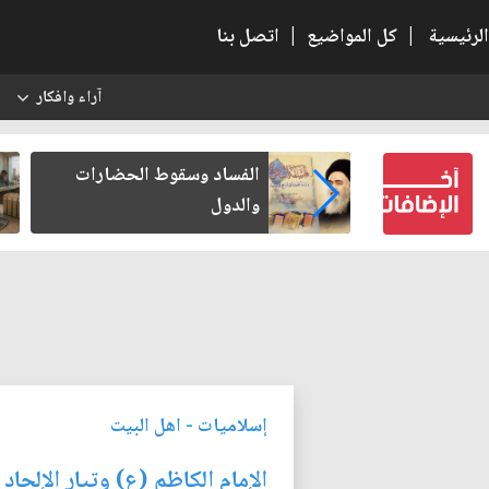
الرئيسية
|
كل المواضيع
|
اتصل بنا
آراء وافكار
س
عين كتب لنفسه
الفساد وسقوط الحضارات
والدول
إسلاميات
-
اهل البيت
الإمام الكاظم (ع) وتيار الإلحاد