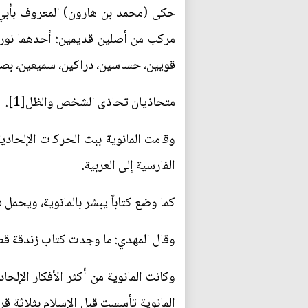
حكى (محمد بن هارون) المعروف بأبي ع
مركب من أصلين قديمين: أحدهما نور، وا
قويين، حساسين، دراكين، سميعين، بصير
متحاذيان تحاذى الشخص والظل[1].
وقامت المانوية ببث الحركات الإلحادي
الفارسية إلى العربية.
كما وضع كتاباً يبشر بالمانوية، ويحمل 
وقال المهدي: ما وجدت كتاب زندقة قط إل
وكانت المانوية من أكثر الأفكار الإلحا
المانوية تأسست قبل الإسلام بثلاثة ق