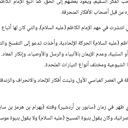
حب الفكر السقيم، ويعود بعضهم إلى الحق، كما اتبع الإمام الكاظم 
اره من قبل أصحاب الأفكار المنحرفة.
انتشرت في عهد الإمام الكاظم (عليه السلام)، والتي كان لها أتباع وأ
م (عليه السلام) الحركة الإلحادية، وأخذت تدعو إلى التفسخ والتحل
 السلبية، وعدم الإيمان بالأنبياء والرسل والأوصياء، وإنكار المعاد
ا الشيوعية ومختلف أنواع التيارات الملحدة.
ة في العصر العباسي الأول، وتبنت أفكار الإلحاد والانحراف والزندقة
 ظهر في زمان (سابور بن أردشير) وقتله (بهرام بن هرمز بن ساب
صرانية، وكان يقول بنبوة المسيح (عليه السلام) ولا يقول بنبوة موسى