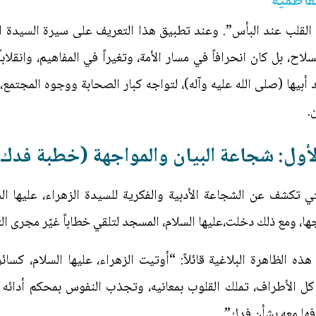
فاطمية
ّة القلب عند البأس”. وعند تطبيق هذا التعريف على سيرة السيدة ا
اح، بل كان انحرافاً في مسار الأمة، وتغيراً في المفاهيم، وانقلاب
أبيها (صلى الله عليه وآله)، لتواجه كبار الصحابة ووجوه المجتمع، م
.
أول: شجاعة البيان والمواجهة (خطبة فدك 
لتي تكشف عن الشجاعة الأدبية والفكرية للسيدة الزهراء، عليها الس
، ومع ذلك دخلت،عليها السلام، المسجد لتلقي خطاباً غيّر مجرى الت
 الظاهرة البلاغية قائلاً: “أوتيت الزهراء، عليها السلام، كسائ
تشاكل الأطراف، تملك القلوب بمعانيه، وتجذب النفوس بمحكم أدائه
فها معه بشأن فدك”.