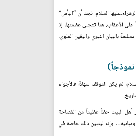
لزهراء،عليها السلام، نجد أن “البأس”
اً على الأعقاب. هنا تتجلى عظمتها؛ إذ
سلحةً بالبيان النبوي واليقين العلوي،
نموذجاً)
لام، لم يكن الموقف سهلاً؛ فالأجواء
اريخ.
ر أهل البيت حظاً عظيماً من الفصاحة
 ومبانيه… وإنه ليتبين ذلك خاصة في