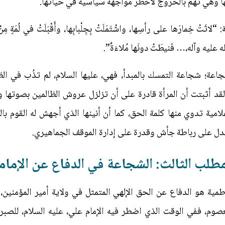
تها وهي تهم بالخروج لأخطر مواجهة سياسية في حياتها.
ِمارَها على رأسِها، واشْتَمَلَتْ بِجِلْبابِها، وأَقْبَلَتْ في لُمَةٍ مِنْ حَ
الله عليه وآله،… فَنيطَتْ دونَها مُلاءَةٌ”.
جاعة؛ شجاعة التمسك بالمبدأ، فهي، عليها السلام، لم تذُب في ا
قد أثبتت أن المرأة قادرة على أن تزلزل عروش الظالمين بصوتها 
لامية تدوي منها كلمة الحق، كما أن أنينها الذي أجهش له القوم بال
 يدل على رباطة جأش وقدرة على إدارة الموقف الجماهيري.
مطلب الثالث: الشجاعة في الدفاع عن الإمام
طمية هو الدفاع عن الحق الإلهي المتمثل في ولاية أمير المؤمنين
عصوم، ففي الوقت الذي اضطر فيه الإمام علي، عليه السلام، للصب