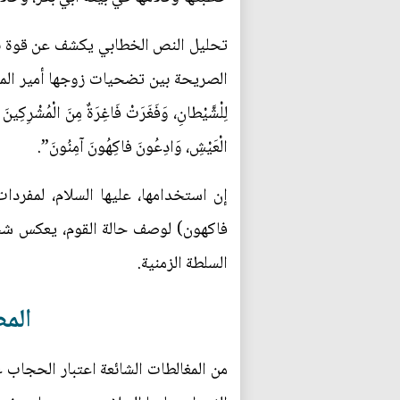
تحليل النص الخطابي يكشف عن قوة نفسية
الصريحة بين تضحيات زوجها أمير المؤمنين (ع
لِلْشَّيْطانِ، وَفَغَرَتْ فَاغِرَةٌ مِنَ الْمُشْرِكِي
الْعَيْشِ، وَادِعُونَ فاكِهُونَ آمِنُونَ”.
إن استخدامها، عليها السلام، لمفردا
فاكهون) لوصف حالة القوم، يعكس شجاعة
السلطة الزمنية.
المط
من المغالطات الشائعة اعتبار الحجاب ع