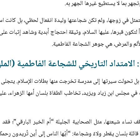
وتجهر بما لا يستطيع غيرها الجهر به.
متمثل في زوجها، ولم تكن شجاعتها وليدة انفعال لحظي، بل كانت 
 لتكون قبرها، عليها السلام، وثيقة احتجاج أبدية وشاهد إثبات على 
الألم والمرض، هي جوهر الشجاعة الفاطمية.
: الامتداد التاريخي للشجاعة الفاطمية (المل
ها، بل تحولت سيرتها إلى مدرسة تخرجت منها بطلات الإسلام. يتجلى
ت في مجلس ابن زياد ويزيد، تخاطب الطغاة بلسان أمها الزهراء، عليه
نساء شيعتها، مثل الصحابية الجليلة “أم الخير البارقي”؛ فقد
لة بلسان يقطر ولاءً وشجاعة: “أيّها الناس إلى أين تُريدون رحمكم ال