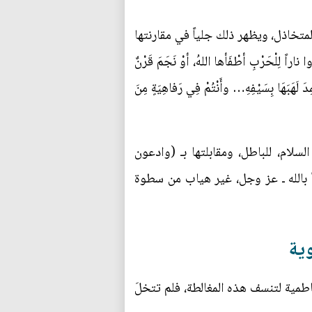
متخاذل، ويظهر ذلك جلياً في مقارنتها
حَرْبِ أطْفَأها اللهُ، أوْ نَجَمَ قَرْنٌ
 لَهَبَهَا بِسَيْفِهِ… وأَنْتُمْ فِي رَفاهِيَةٍ مِنَ
لام، للباطل، ومقابلتها بـ (وادعون
ً بالله ـ عز وجل، غير هياب من سطوة
وية
اطمية لتنسف هذه المغالطة، فلم تتخلَ