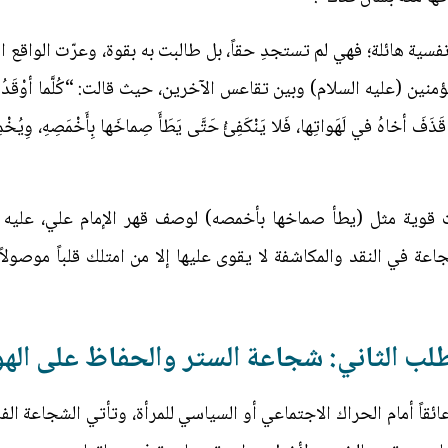
 هائلة؛ فهي لم تستجدِ حقاً، بل طالبت به بقوة، وعرّت الواقع ال
ليه السلام) وبين تقاعس الآخرين، حيث قالت: “كُلَّما أوْقَدُوا ناراً لِلْ
نَ قَذَفَ أخاهُ في لَهَواتِها، فَلا يَنْكَفِئُ حَتَّى يَطَأَ صِماخَها بِأَخْمَصِهِ، وِيُخْمِدَ
ت قوية مثل (يطأ صماخها بأخمصه) لوصف قهر الإمام علي، عليه الس
 في النقد والمكاشفة لا يقوى عليها إلا من امتلك قلباً موصولا
لب الثاني: شجاعة الستر والحفاظ على اله
ائقاً أمام الحراك الاجتماعي أو السياسي للمرأة، وتأتي الشجاعة الف