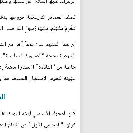
الزهراء، عليها السلام، عن سمتها وعف
تصف المصادر التاريخية خروجها بدقة: “لاثَتْ خ
تَخْرِمُ مِشْيَتُها مِشْيَةَ رَسولِ الله، صلى 
إن هذا المشهد يبرز نوعاً آخر من الش
الشرعية بحجة “الضرورة السياسية”. ل
جاعلة من “الملاءة” (الستار) منصةً إع
لتهيئة النفوس لاستقبال الحقيقة، مما
ال
كان المحرك الأساسي لهذه الثورة الفا
كونها “المحامي الأول” عن الإمام الم