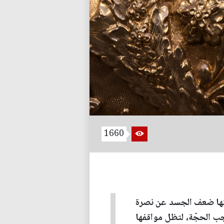
1660
يثنها ضعف الجسد عن نصرة
جب الحجّة، لتظل مواقفها