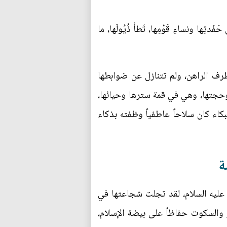
فَدتِها ونساءِ قَوْمِها، تَطأ ذُيُولَها، ما
لظرف الراهن، ولم تتنازل عن ضوابطها
وحجتها، وهي في قمة سترها وحيائها،
بكاء كان سلاحاً عاطفياً وظفته بذكاء
ة
، عليه السلام، لقد تجلت شجاعتها في
ر والسكوت حفاظاً على بيضة الإسلام،