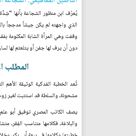
التأصيل المفاهيمي: الشجاعة ال
يُعرّف ابن منظور الشجاعة بأنها “شِدَ
الذي واجهته لم يكن جيشاً مدججاً بالسل
وقفت وهي المرأة الشابة المكلومة بفقد 
دون أن يرف لها جفن أو يتلعثم لها لسان
المطلب ال
تُعد الخطبة الفدكية الوثيقة الأهم ا
مشحونة، والسلطة قد استتبت لغير زوجها
يصف الكاتب المصري توفيق أبو علم هذه
والبلاغة، فكلامها متناسب الفِقر، م
خطبتها وكلامها في بيعة أبي بكر، وخلا