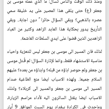
ومنذ ذلك الوقت والناس تسأل: ما الذي عمله موسى بن
جعفر (ع) حتى يلقى هذا المصير على يد خليفة سمي
عصره بالذهبي؟ وبقي السؤال حائرا ً دون اجابة.. وبقي
التأريخ يدور بحكاية هذا العابد الزاهد وكثير من العباد
الزاهدين الذين قضوا على ايدي السلطات الغاشمة.
لذلك فان المسير الى موسى بن جعفر ليس للتعزية واحياء
مناسبة الاستشهاد فقط، وانما لإثارة السؤال: لم قُـتل موسى
بن جعفر ولم حوصر اباؤه من قبله؟ وابناؤه من بعده؟ عليهم
السلام جميعا. ولهذه الاسباب ايضا منع الطاغية صدام
المسير الى موسى بن جعفر والمسير الى كربلاء؟ ولتلك
الاسباب ايضا يقتل السائرون اليه لأداء مراسم الزيارة،
وماحدث في الكرادة ببغداد يوم السبت الموافق 9 أيار