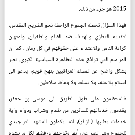
2015 هو جزء من ذلك.
فهذا السؤال تحمله الجموع الزاحفة نحو الضريح المقدس،
لتقديم التعازي والهتاف ضد الظلم والطغيان، وامتهان
كرامة الناس والاعتداء على حقوقهم في كل زمان.. كما ان
المراسم التي ترافق هذه التظاهرة السياسية الكبرى، تعبر
بشكل واضح عن تمسك العراقيين بنهج قويم، يدعو الى
اسلام بلا عنف ولا تسلط ولا وعاظ سلاطين.
فالمنتظمون على طول الطريق الى موسى بن جعفر،
يقدمون خدماتهم للسائرين من طعام وشراب ودواء واية
خدمات يطلبها (الزائر)، انما يكملون المشهد التراجيدي
للجموع وهي تعبر عن رأيها وتوجهها ورفضها لكل ما يشوه