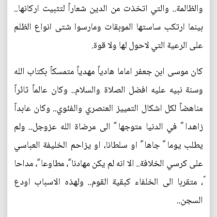
والظالمة.. والتي اتخذت من الدين شعاراً لتثبيت اركانها..
بينما ارتكب ساستها الموبقات ومارسوا شتى انواع الظلم
على الرعية التي لاحول لها ولا قوة.
كان موسى ابن جعفر اماما هادياً مهدياً متمسكاً بكتاب الله
وسنة نبيه عليه افضل الصلاة والسلام.. وكان عالماً ثائراً
مناهضاً لكل اشكال التمييز العنصري والفئوي.. وكان عابداً
زاهدا ً في الدنيا متوجها ً الى مرضاة الله عزوجل.. ولم
يطلب يوما ً جاها ً او سلطانا، او يزاحم الخليفة العباسي
على كرسي الخلافة.. الا انه لم يكن مهادنا ً، مطاوعا ً، مداحا
ً، متقربا الى الخلفاء كبقية القوم.. ولهذه الاسباب اودع
السجن..