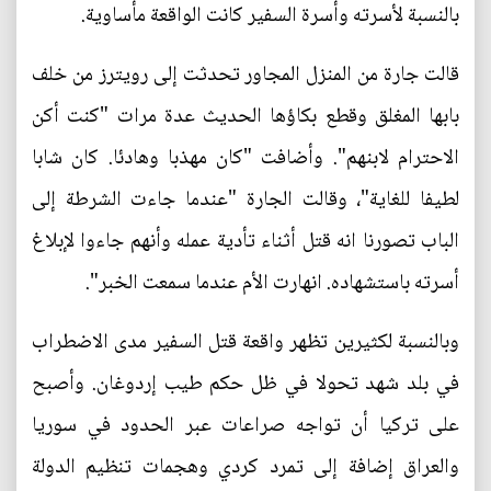
بالنسبة لأسرته وأسرة السفير كانت الواقعة مأساوية.
قالت جارة من المنزل المجاور تحدثت إلى رويترز من خلف
بابها المغلق وقطع بكاؤها الحديث عدة مرات "كنت أكن
الاحترام لابنهم". وأضافت "كان مهذبا وهادئا. كان شابا
لطيفا للغاية"، وقالت الجارة "عندما جاءت الشرطة إلى
الباب تصورنا انه قتل أثناء تأدية عمله وأنهم جاءوا لإبلاغ
أسرته باستشهاده. انهارت الأم عندما سمعت الخبر".
وبالنسبة لكثيرين تظهر واقعة قتل السفير مدى الاضطراب
في بلد شهد تحولا في ظل حكم طيب إردوغان. وأصبح
على تركيا أن تواجه صراعات عبر الحدود في سوريا
والعراق إضافة إلى تمرد كردي وهجمات تنظيم الدولة