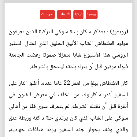
روسيا
تركيا
الارهاب
صراعات
(رويترز) - يتذكر سكان بلدة سوكي التركية الذين يعرفون
مولود الطنطاش الشاب الأنيق الحليق الذي اغتال السفير
الروسي هذا الأسبوع شابا منعزلا صموتا رفضت الجامعة
فبوله مرتين قبل أن يترك بلدته ليلتحق بالشرطة.
كان الطنطاش يبلغ من العمر 22 عاما عندما أطلق النار على
السفير أندريه كارلوف من الخلف في معرض للفنون في
أنقرة قبل أن تقتله الشرطة. لم يتعرف سوى قلة من أهالي
سوكي على الشاب الذي كان يرتدي حلة داكنة وربطة عنق
والذي وقف بجوار جثه السفير يردد هتافات جهادية،