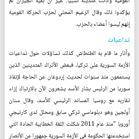
القومية وكانت متدينة نسبيا. غير أن بقية الجيران لم
يؤكدوا ذلك وقال الزعيم المحلي لحزب الحركة القومية
إنهم ليسوا أعضاء بالحزب.
تداعيات
وأثار ما قام به الطنطاش كذلك تساؤلات حول تداعيات
الأزمة السورية على تركيا، فبعض الأتراك المتدينين الذين
يستمعون منذ سنوات لحديث إردوغان عن الحاجة لإنقاذ
سوريا من الرئيس بشار الأسد يشعرون الآن بالارتباك إزاء
تقاربه مع روسيا المساند الرئيسي للأسد، وقال سنان
أولجين وهو دبلوماسي تركي سابق ومحلل لدى كارنيجي
أوروبا "منذ عام 2011 شكلت اللغة الخطابية الحادة التي
استخدمتها الحكومة في الأزمة السورية جمهورا من الأنصار