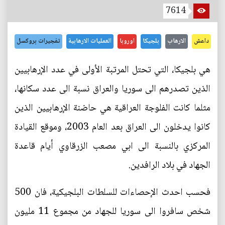
7614
داعش
الارهاب
بلجيكا
اوروبا
العمليات الارهابية
تفجيرات بروكسل
هي بلجيكا، التي تحتل المرتبة الأولى في عدد الإرهابيين
الذين تصدرهم الى سوريا والعراق نسبة الى عدد سكانها،
مثلما كانت الفلوجة العراقية هي حاضنة الإرهابيين الذين
كانوا يدخلون الى العراق بعد العام 2003، وموقع القيادة
المركزي بالنسبة الى ابي مصعب الزرقاوي أيام قاعدة
الجهاد في بلاد الرافدين.
فحسب احدث الإحصاءات للسلطات البلجيكية، فان 500
شخص سافروا الى سوريا للجهاد من مجموع 11 مليون