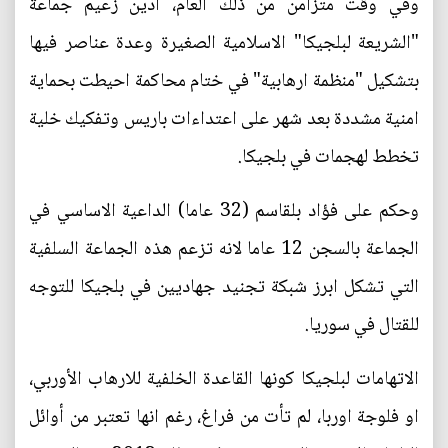
وفي وقت متزامن من ذلك العام، ادين زعيم جماعة
"الشريعة لبلجيكا" الاسلامية الصغيرة وعدة عناصر فيها
بتشكيل "منظمة ارهابية" في ختام محاكمة احيطت بحماية
امنية مشددة بعد شهر على اعتداءات باريس وتفكيك خلية
تخطط لهجمات في بلجيكا.
وحكم على فؤاد بلقاسم (32 عاما) الداعية الاساسي في
الجماعة بالسجن 12 عاما لانه تزعم هذه الجماعة السلفية
التي تشكل ابرز شبكة تجنيد جهاديين في بلجيكا للتوجه
للقتال في سوريا.
الاتهامات لبلجيكا كونها القاعدة الخلفية للارهاب الأوربي،
او فلوجة اوربا، لم تأت من فراغ، رغم انها تعتبر من أوائل