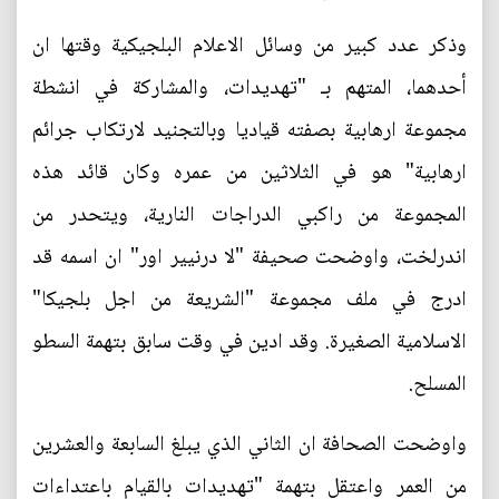
وذكر عدد كبير من وسائل الاعلام البلجيكية وقتها ان
أحدهما، المتهم بـ "تهديدات، والمشاركة في انشطة
مجموعة ارهابية بصفته قياديا وبالتجنيد لارتكاب جرائم
ارهابية" هو في الثلاثين من عمره وكان قائد هذه
المجموعة من راكبي الدراجات النارية، ويتحدر من
اندرلخت، واوضحت صحيفة "لا درنيير اور" ان اسمه قد
ادرج في ملف مجموعة "الشريعة من اجل بلجيكا"
الاسلامية الصغيرة. وقد ادين في وقت سابق بتهمة السطو
المسلح.
واوضحت الصحافة ان الثاني الذي يبلغ السابعة والعشرين
من العمر واعتقل بتهمة "تهديدات بالقيام باعتداءات