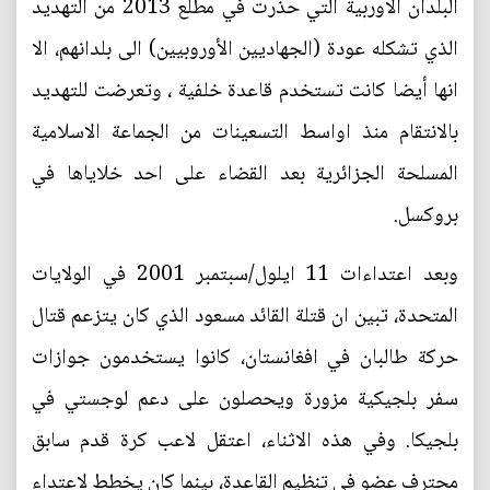
البلدان الاوربية التي حذرت في مطلع 2013 من التهديد
الذي تشكله عودة (الجهاديين الأوروبيين) الى بلدانهم، الا
انها أيضا كانت تستخدم قاعدة خلفية ، وتعرضت للتهديد
بالانتقام منذ اواسط التسعينات من الجماعة الاسلامية
المسلحة الجزائرية بعد القضاء على احد خلاياها في
بروكسل.
وبعد اعتداءات 11 ايلول/سبتمبر 2001 في الولايات
المتحدة، تبين ان قتلة القائد مسعود الذي كان يتزعم قتال
حركة طالبان في افغانستان، كانوا يستخدمون جوازات
سفر بلجيكية مزورة ويحصلون على دعم لوجستي في
بلجيكا. وفي هذه الاثناء، اعتقل لاعب كرة قدم سابق
محترف عضو في تنظيم القاعدة، بينما كان يخطط لاعتداء