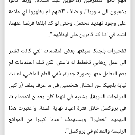
انهم كانوا متطرفين (الاخوين عبد السلام) وربما كانوا
يذهبون الى سوريا"، واضاف "لكنهم لم يظهروا اي علامة
على وجود تهديد محتمل. وحتى لو كنا ابلغنا فرنسا عنهما،
اشك في اننا كنا قادرين على ايقافهما".
تفجيرات بلجيكا سبقتها بعض المقدمات التي كانت تشير
الى عمل إرهابي تخطط له داعش، لكن تلك المقدمات لم
يتم التعامل معها بصورة جدية، ففي العام الماضي، اعلنت
نيابة بلجيكا عن اعتقال شخصين في ما عرف بملف (راكبي
الدراجات النارية)، يشتبه في انهما كان يعدان لاعتداءات
في بروكسل خلال فترة اعياد نهاية السنة. واعتبرت هذا
التهديد "خطيرا" ويستهدف "عددا كبيرا من المواقع
الرئيسة والمعالم في بروكسل".