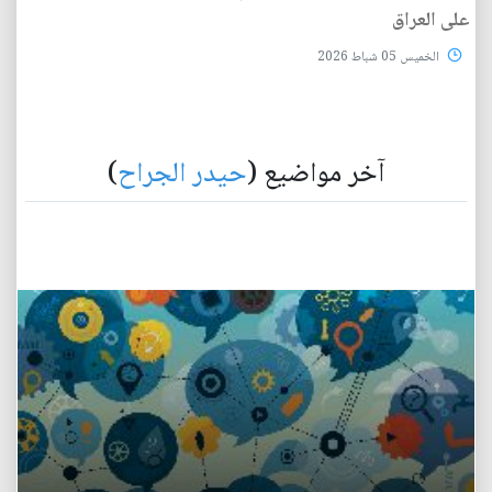
على العراق
الخميس 05 شباط 2026
آخر مواضيع (
حيدر الجراح
)