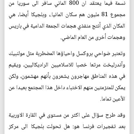
نسمة فيما يعتقد ان 800 الماني سافر الى سوريا من
مجموع 81 مليون هم سكان المانيا.، وبلجيكا أيضا، هي
المكان الذي أنتج منفذي هجمات الجمعة الدامية في باريس
وهجمات أخرى من العام الماضي.
وتعتبر ضواحي بروكسل واحياؤها المضطربة مثل مولنبيك
وآندرليخت مرتعا خصبا للاسلاميين الراديكاليين، ويقيم
في هذه المناطق مهاجرون يشعرون بأنهم مهشمون، ولكن
يمكن للمتزمتين منهم الاختباء داخل هذا المجتمع بعيدا عن
الأعين تماما.
وقد طرح سؤال على اكثر من مستوى في القارة الاوربية
بعد تفجيرات فرنسا هو: هل تحولت بلجيكا الى مركز