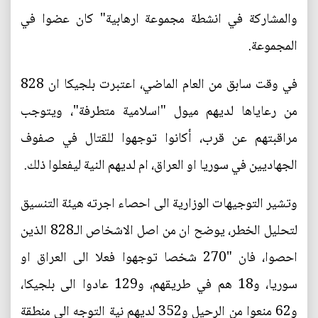
والمشاركة في انشطة مجموعة ارهابية" كان عضوا في
المجموعة.
في وقت سابق من العام الماضي، اعتبرت بلجيكا ان 828
من رعاياها لديهم ميول "اسلامية متطرفة"، ويتوجب
مراقبتهم عن قرب، أكانوا توجهوا للقتال في صفوف
الجهاديين في سوريا او العراق، ام لديهم النية ليفعلوا ذلك.
وتشير التوجيهات الوزارية الى احصاء اجرته هيئة التنسيق
لتحليل الخطر، يوضح ان من اصل الاشخاص الـ828 الذين
احصوا، فان "270 شخصا توجهوا فعلا الى العراق او
سوريا، و18 هم في طريقهم، و129 عادوا الى بلجيكا،
و62 منعوا من الرحيل و352 لديهم نية التوجه الى منطقة