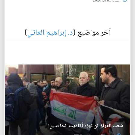
السبت 01 آب 2026
آخر مواضيع (
د. إبراهيم العاتي
)
شعب العراق لن تهزه أكاذيب الحاقدين!