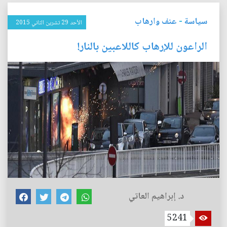
سياسة
-
عنف وارهاب
الأحد 29 تشرين الثاني 2015
الراعون للإرهاب كاللاعبين بالنار!
د. إبراهيم العاتي
5241