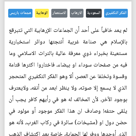
الفكر التكفيري
السعودية
الارهاب
الاستعمار
الوهابية
هجمات باريس
لم يعد خافياً على أحد أن الجماعات الإرهابية التي تتبرقع
بالإسلام هي صناعة غربية أنتجتها دوائر استخبارية
مستعينة بخبراء ذوي معرفة عالية بالتراث الاسلامي وما
فيه من صفحات سوداء او بيضاء، فاختاروا اكثرها قتامة
وقسوة وتخلفا عن العصر، ألا وهو الفكر التكفيري المتحجر
الذي لا يسمع إلا صوته، ولا ينظر ابعد من أنفه، ولايعترف
بوجود الآخر، لأن المخالف له هو في رأيهم كافر يجب أن
يلقى حتفه! وصادف ان هذا الفكر موجود أو مولود في
حضن دول او (مشيخات) سائرة في ركاب الغرب، لأنه هو
الذي أوجدها ووفر لها الحماية، خاصة بعد اكتشاف الذهب