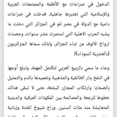
الدخول في صراعات مع الأنظمة والمجتمعات العربية
والإسلامية التي تعتبرها جاهلية، فدخلت في صراعات
دامية مع الدولة في مصر ثم في الجزائر التي دخلت ما
يشبه الحرب الاهلية التي استمرت عشر سنوات، وحصدت
ارواح الالوف من ابناء الجزائر، ولذلك سماها الجزائريون
(بالعشرية السوداء)!!
وجاء ما سمي بالربيع العربي لتكتمل المهمة، وتبلغ أوجها
في النفخ بنار الطائفية والمذهبية وتعميدها بالدم والتمثيل
بالضحايا وارتكاب المجازر البشعة، حتى لا تبقى هنالك
خطوط للرجعة والمصالحة بين المكونات العرقية والدينية
المتعايشة منذ مئات السنين. وراح شيوخ الفتنة وزبانية