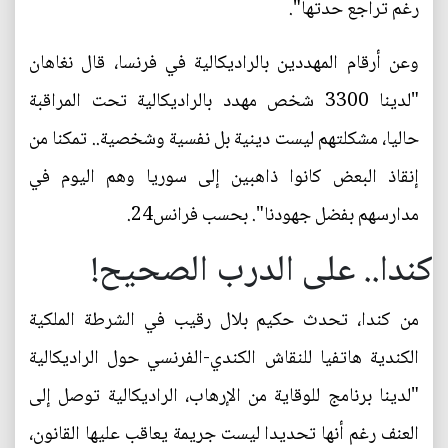
رغم تراجع حدتها".
وعن أرقام المهددين بالراديكالية في فرنسا، قال نغاهان
"لدينا 3300 شخص مهدد بالراديكالية تحت المراقبة
حاليا، مشكلتهم ليست دينية بل نفسية وشخصية.. تمكنا من
إنقاذ البعض كانوا ذاهبين إلى سوريا وهم اليوم في
مدارسهم بفضل جهودنا". بحسب فرانس24.
كندا.. على الدرب الصحيح!
من كندا، تحدث حكيم بلال رقيب في الشرطة الملكية
الكندية هاتفيا للنقاش الكندي-الفرنسي حول الراديكالية
"لدينا برنامج للوقاية من الإرهاب، الراديكالية توصل إلى
العنف رغم أنها تحديدا ليست جريمة يعاقب عليها القانون،