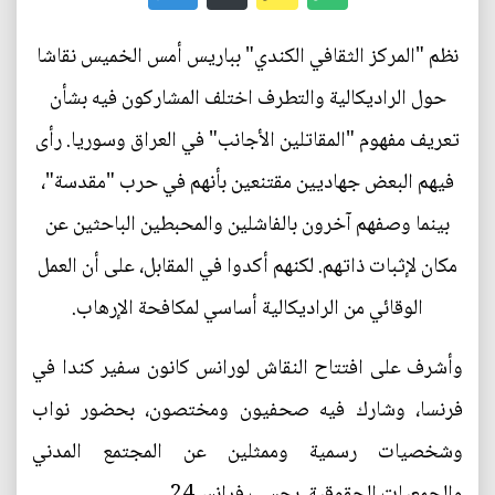
نظم "المركز الثقافي الكندي" بباريس أمس الخميس نقاشا
حول الراديكالية والتطرف اختلف المشاركون فيه بشأن
تعريف مفهوم "المقاتلين الأجانب" في العراق وسوريا. رأى
فيهم البعض جهاديين مقتنعين بأنهم في حرب "مقدسة"،
بينما وصفهم آخرون بالفاشلين والمحبطين الباحثين عن
مكان لإثبات ذاتهم. لكنهم أكدوا في المقابل، على أن العمل
الوقائي من الراديكالية أساسي لمكافحة الإرهاب.
وأشرف على افتتاح النقاش لورانس كانون سفير كندا في
فرنسا، وشارك فيه صحفيون ومختصون، بحضور نواب
وشخصيات رسمية وممثلين عن المجتمع المدني
والجمعيات الحقوقية. بحسب فرانس24.