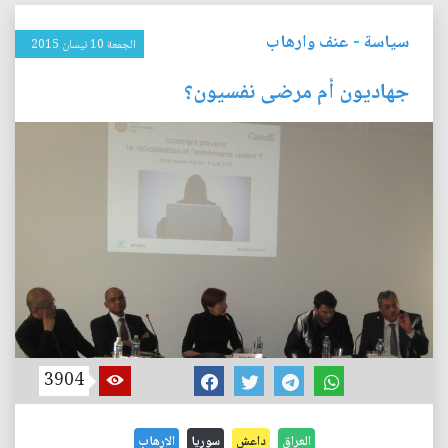
سياسة
-
عنف وارهاب
الجمعة 10 نيسان 2015
جهاديون أم مرضى نفسيون؟
3904
العراق
داعش
سوريا
الارهاب