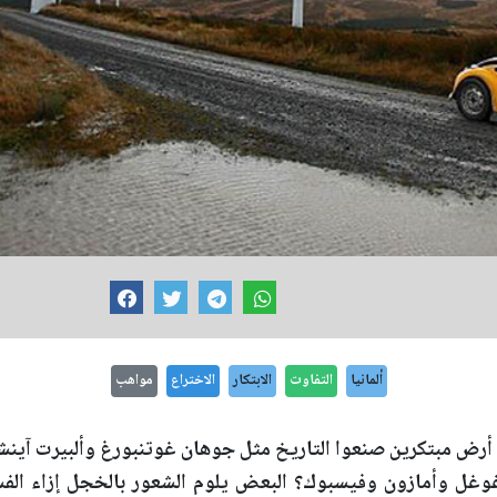
ألمانيا
التفاوت
الابتكار
الاختراع
مواهب
وهي أرض مبتكرين صنعوا التاريخ مثل جوهان غوتنبورغ وألبيرت آي
 غوغل وأمازون وفيسبوك؟ البعض يلوم الشعور بالخجل إزاء ال