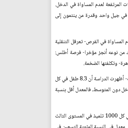
ات المرتفعة لعدم المساواة في الدخل.
 في جيل واحد وقدرة من ينتمون إلى
م المساواة في الفرص- تعرقل التنقلية
يد من نوعه أنجز مؤخرا- فرصة أطلس:
رة- وتكلفتها الضخمة.
وبناء على بيانات متعلقة بـ1.2 مليون مخترع وأسرهم- والتي تشمل التعليم ومعدلات الامتحانات والرواتب- أظهرت الدراسة أن 8.3 طفل في كل
ت الدخل دون المتوسط، فالمعدل أقل بنسبة
وهذا ليس لأن الأطفال المنتمين للأسر ذات الدخل المرتفع موهوبون أكثر. إذ حسب بحث فرصة أطلس، في كل 1000 تلميذ في المستوى الثالث
الدخل) الذين يحصلون على معدل في النسبة المئوية التسعين في