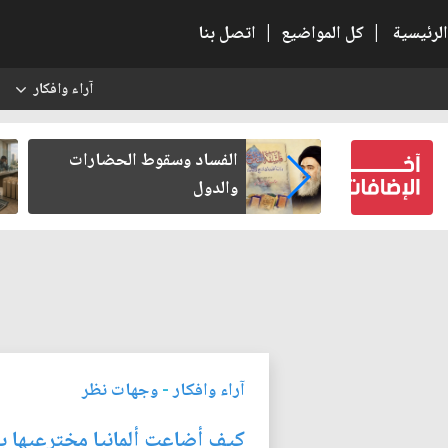
الرئيسية
|
كل المواضيع
|
اتصل بنا
آراء وافكار
س
بعين كتب لنفسه
الفساد وسقوط الحضارات
والدول
آراء وافكار
-
وجهات نظر
كيف أضاعت ألمانيا مخترعيها ب