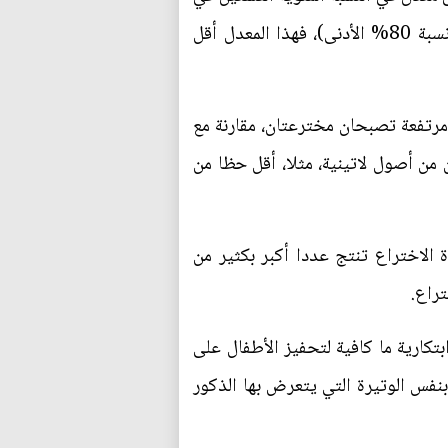
الرياضيات، سبعة منهم يصبحون مخترعين. وفيما يخص الأطفال المنتمين إلى الأسر الضعيفة الدخل (نسبة 80% الأدنى)، فهذا المعدل أقل
فتاتان في كل 1000 ممن تحصلن على معدلات مرتفعة تصبحان مخترعتان، مقارنة مع
ينحدرون من أصول لاتينية، مثلا، أقل حظا من
لاختراع تنتج عددا أكبر بكثير من
كارية ما كافية لتحفيز الأطفال على
نفس الوتيرة التي يتعرض بها الذكور