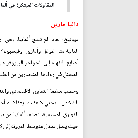
المقاولات المبتكرة في ألما
داليا مارين
ميونيخ- لماذا لم تنتج ألمانيا، وه
العالية مثل غوغل وأمازون وفيسبوك؟ ا
أصابع الاتهام إلى الحواجز البيروقراط
المتمثل في روادها المنحدرين من الطب
الفوارق المستمرة، تصنف ألمانيا من بي
حيث يصل معدل متوسط المرونة إلى 38%- ويبدو أنه في تراجع.