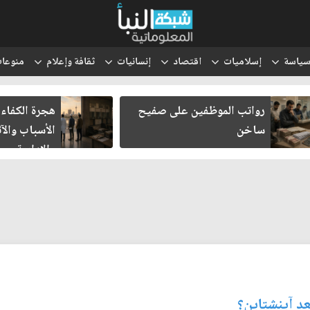
ياسة
إسلاميات
اقتصاد
إنسانيات
ثقافة وإعلام
منوعا
رواتب الموظفين على صفيح
هجرة الكفاءا
ساخن
الأسباب والآث
والإدارية
عد آينشتاين؟