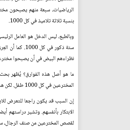
بنسبة ثلاثة تلاميذ في كل 1000.
ستة ذكور في كل 
نظراءهم البيض في أن يصبحوا مخترع
ما هو أصل هذه الفوارق؟ يُظهر بحث
المخترعين في كل 1000 طفل. لكن هذا ليس لأن أطفال المخترعين يرثون بطريقة ما أو بأخرى موهبة الاختراع.
إن السبب قد يكون راجعا للتعرض للاب
الابتكار بأنفسهم. وتشير دراستهم أي
لقصص المخترعين من صنف الرجال، سيت