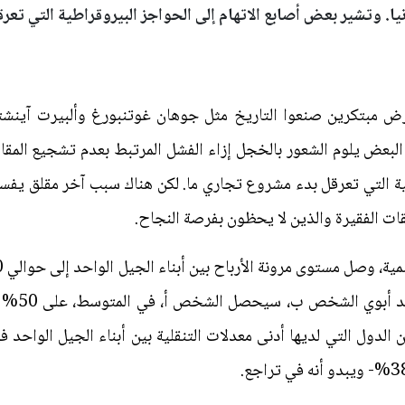
نيا. وتشير بعض أصابع الاتهام إلى الحواجز البيروقراطية التي تعرق
ي أرض مبتكرين صنعوا التاريخ مثل جوهان غوتنبورغ وألبيرت آينش
لبعض يلوم الشعور بالخجل إزاء الفشل المرتبط بعدم تشجيع المقاو
ية التي تعرقل بدء مشروع تجاري ما. لكن هناك سبب آخر مقلق يفسر 
قات الفقيرة والذين لا يحظون بفرصة النجاح.
الشخص أ ي
ن الدول التي لديها أدنى معدلات التنقلية بين أبناء الجيل الواحد ف