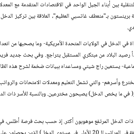
لتنقلية بين أبناء الجيل الواحد في الاقتصادات المتقدمة مع المعدل
ة برينستون بـ"منعطف غاتسبي العظيم"، العلاقة بين تركيز الدخل
دي.
واة في الدخل في الولايات المتحدة الأمريكية- وما يصحبها من انعدا
 بدأ رصيد البلاد من مبتكري المستقبل يتراجع. وفي بحث جديد فر
تماعية- يستعين راج شيتي ومساعداه ببيانات ضخمة لشرح هذه الظاه
 العليا من الأسر( في ما يخص الدخل) يصبحون مخترعين. وبالنسبة للأسر ذا
المنتمين للأسر المرتفعة الدخل (المصنفة في المراتب ال20 الأولى في مستوى 