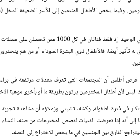
وبالطبع، ليس الدخل هو العامل الرئيسي الوحيد. إذ فقط 
1000. كما أن العِرق له تأثير أيضا، فالأطفال ذوي البشرة السوداء أو من هم 
ين.
 فرص أطلس أن المجتمعات التي تعرف معدلات مرتفعة في براءة ا
تكار في فترة الطفولة. وكشف تشيتي وزملاؤه أن مشاهدة تجربة ابت
ضا إلى أنه إذا تعرضت الفتيات لقصص المخترعات من صنف النساء ب
راجع الفارق بين الجنسين في ما يخص الاختراع إلى النصف.