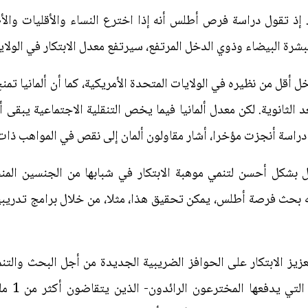
 إذ تقول دراسة فرص أطلس أنه إذا اخترع النساء والأقليات والأ
شرة البيضاء وذوي الدخل المرتفع، سيرتفع معدل الابتكار في الولاي
ل أقل من نظيره في الولايات المتحدة الأمريكية، كما أن ألمانيا تمنح
 الثانوية. لكن معدل ألمانيا فيما يخص التنقلية الاجتماعية يبقى
 دراسة أنجزت مؤخرا، أشار مقاولون ألمان إلى نقص في المواهب ذات 
مل بشكل أحسن لتنمي موهبة الابتكار في شبابها من الجنسين المن
ه بحث فرصة أطلس، يمكن تحقيق هذا، مثلا، من خلال برامج تدريب
تعزيز الابتكار على الحوافز الضريبية الجديدة من أجل البحث والت
بعض من ا