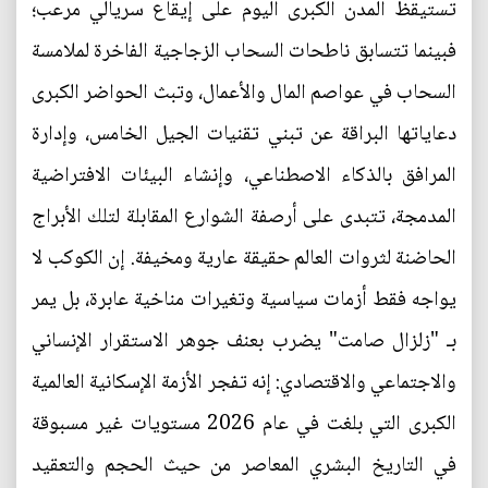
تستيقظ المدن الكبرى اليوم على إيقاع سريالي مرعب؛
فبينما تتسابق ناطحات السحاب الزجاجية الفاخرة لملامسة
السحاب في عواصم المال والأعمال، وتبث الحواضر الكبرى
دعاياتها البراقة عن تبني تقنيات الجيل الخامس، وإدارة
المرافق بالذكاء الاصطناعي، وإنشاء البيئات الافتراضية
المدمجة، تتبدى على أرصفة الشوارع المقابلة لتلك الأبراج
الحاضنة لثروات العالم حقيقة عارية ومخيفة. إن الكوكب لا
يواجه فقط أزمات سياسية وتغيرات مناخية عابرة، بل يمر
بـ "زلزال صامت" يضرب بعنف جوهر الاستقرار الإنساني
والاجتماعي والاقتصادي: إنه تفجر الأزمة الإسكانية العالمية
الكبرى التي بلغت في عام 2026 مستويات غير مسبوقة
في التاريخ البشري المعاصر من حيث الحجم والتعقيد