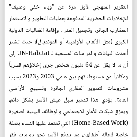
التقرير المنهجي لأول مرة عن "وباء خفي وعنيف"
للإخلاءات الحضرية المدفوعة بعمليات التطوير والاستثمار
المضارب الجائر، وتجميل المدن، وإقامة الفعاليات الدولية
الكبرى (مثل الألعاب الأولمبية أو المونديال)؛ حيث تشير
أحدث البيانات والدراسات المسحية لـ UN-Habitat إلى
أن ما لا يقل عن 64 مليون شخص جرى إخلاؤهم قسرياً
ومكانياً من مستوطناتهم بين عامي 2003 و2023 بسبب
مشروعات التطوير العقاري الجائرة وتسييج الأراضي
العامة. يؤدي هذا تدمير سبل عيش الأسر بشكل دائم،
ويمزق شبكات الأمان الاجتماعي والوظائف البيتية الصغيرة
(Home-Based Work) التي تعتمد عليها النساء بصفة
خاصة لإعالة أطفالهن، مما يدفع الأسر نحو دوامات فقر