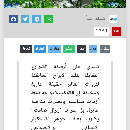
شبكة النبأ
1330
سكان
مدن
إعمار
السكن
عقارات
الفقراء
الايجار
تتبدى على أرصفة الشوارع
المقابلة لتلك الأبراج الحاضنة
لثروات العالم حقيقة عارية
ومخيفة. إن الكوكب لا يواجه فقط
أزمات سياسية وتغيرات مناخية
عابرة، بل يمر بـ "زلزال صامت"
يضرب بعنف جوهر الاستقرار
الإنساني والاجتماعي