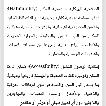
الصلاحية الهيكلية والصحية للسكن (Habitability):
توفير مساحة معيشية كافية وحيوية تمنع الاكتظاظ الخانق
وتضمن الخصوصية الإنسانية، وتوفر حماية مادية وهيكلية
للسكان من البرد القارس، والرطوبة، والحرارة الشديدة،
والأمطار، والرياح العاتية، وغيرها من مسببات الأمراض
والانهيارات الجسدية والمعمارية.
إمكانية الوصول الشامل (Accessibility): ضمان إتاحة
السكن وتوفيره للفئات الضعيفة والمهمشة تاريخياً وهيكلياً،
بما يشمل كبار السن، والأشخاص ذوي الإعاقات الحركية
والذهنية، والأطفال، والنساء المعيلات، والمهاجرين
واللاجئين دون أي تمييز طبقي أو عرقّي أو عقائدي.