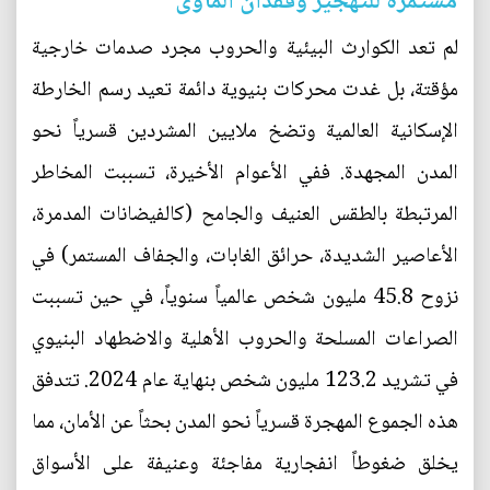
مستمرة للتهجير وفقدان المأوى
لم تعد الكوارث البيئية والحروب مجرد صدمات خارجية
مؤقتة، بل غدت محركات بنيوية دائمة تعيد رسم الخارطة
الإسكانية العالمية وتضخ ملايين المشردين قسرياً نحو
المدن المجهدة. ففي الأعوام الأخيرة، تسببت المخاطر
المرتبطة بالطقس العنيف والجامح (كالفيضانات المدمرة،
الأعاصير الشديدة، حرائق الغابات، والجفاف المستمر) في
نزوح 45.8 مليون شخص عالمياً سنوياً، في حين تسببت
الصراعات المسلحة والحروب الأهلية والاضطهاد البنيوي
في تشريد 123.2 مليون شخص بنهاية عام 2024. تتدفق
هذه الجموع المهجرة قسرياً نحو المدن بحثاً عن الأمان، مما
يخلق ضغوطاً انفجارية مفاجئة وعنيفة على الأسواق