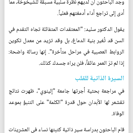
وجد الباحثون أن لديهم نظرة سلبية مسبقة للشيخوخة، مما
أدى إلى تراجع أداء أدمغتهم فعلياً.
يقول الدكتور سليد: "المعتقدات المتفائلة تجاه التقدم في
السن قد تُغير بنية الدماغ، بل وقد تزيد من معدل تكوين
الروابط العصبية في مراحل متأخرة". إنها رسالة واضحة:
إذا لم ترَ العمر عائقاً، فلن يراه جسدك كذلك.
السيرة الذاتية للقلب
في مراجعة بحثية أجرتها جامعة "إلينوي"، ظهرت نتائج
تقشعر لها الأبدان حول قدرة "الكلمة" على التنبؤ بموعد
الوفاة.
قام الباحثون بدراسة سير ذاتية كتبتها نساء في العشرينات