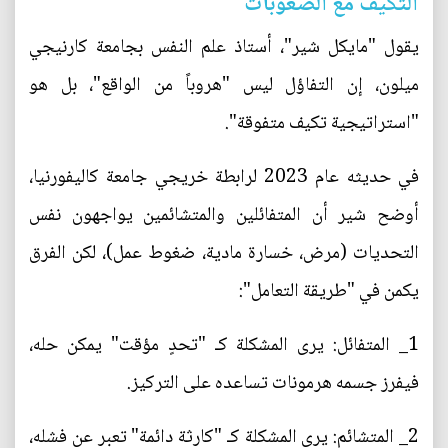
التكيف مع الصعوبات
يقول "مايكل شير"، أستاذ علم النفس بجامعة كارنيجي
ميلون، إن التفاؤل ليس "هروباً من الواقع"، بل هو
"استراتيجية تكيف متفوقة".
في حديثه عام 2023 لرابطة خريجي جامعة كاليفورنيا،
أوضح شير أن المتفائلين والمتشائمين يواجهون نفس
التحديات (مرض، خسارة مادية، ضغوط عمل)، لكن الفرق
يكمن في "طريقة التعامل":
1_ المتفائل: يرى المشكلة كـ "تحدٍ مؤقت" يمكن حله،
فيفرز جسمه هرمونات تساعده على التركيز.
2_ المتشائم: يرى المشكلة كـ "كارثة دائمة" تعبر عن فشله،