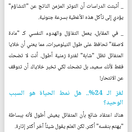
_ أثبتت الدراسات أن التوتر المزمن الناتج عن "التشاؤم"
يؤدي إلى تآكل هذه الأغطية بسرعة جنونية.
_ في المقابل، يعمل التفاؤل والهدوء النفسي كـ "مادة
لاصقة" تحافظ على طول التيلوميرات، مما يعني أن خلايا
المتفائل تظل "شابة" لفترة زمنية أطول. أنت لا تضحك
فقط لأنك سعيد، بل تضحك لكي تخبر خلاياك أن تتوقف
عن الانتحار!
لغز الـ 24%.. هل نمط الحياة هو السبب
الوحيد؟
هناك اعتقاد شائع بأن المتفائل يعيش أطول لأنه ببساطة
"يهتم بنفسه" أكثر. لكن العلم يقول شيئاً آخر أكثر إثارة.