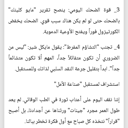
3_ قوة الضحك اليومي: ينصح تقرير "مايو كلينك"
بالضحك حتى لو لم يكن هناك سبب قوي. الضحك يخفض
الكورتيزول فوراً ويفتح الأوعية الدموية.
4_ تجنب "التشاؤم المفرط": يقول مايكل شير: "ليس من
الضروري أن تكون متفائلاً جداً، المهم ألا تكون متشائماً
جداً". ابدأ بتقليل جرعة النقد السلبي لذاتك وللمستقبل.
استشراف لمستقبل "صناعة الأمل"
إننا نقف اليوم على أعتاب ثورة في الطب الوقائي. لم يعد
طول العمر مجرد "جينات" ورثناها عن أجدادنا، بل أصبح
"قراراً" نتخذه كل صباح مع أول فكرة تخطر ببالنا.