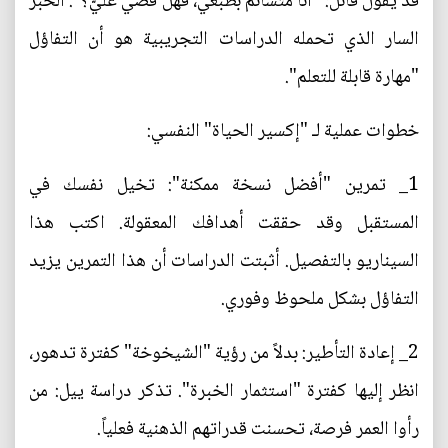
قد يقول قائل: "أنا متشائم بطبعي، فهل قُضي عليّ؟". الخبر
السار الذي تحمله الدراسات التجريبية هو أن التفاؤل
"مهارة قابلة للتعلم".
خطوات عملية لـ "إكسير الحياة" النفسي:
1_ تمرين "أفضل نسخة ممكنة": تخيل نفسك في
المستقبل وقد حققت أهدافك المعقولة. اكتب هذا
السيناريو بالتفصيل. أثبتت الدراسات أن هذا التمرين يزيد
التفاؤل بشكل ملحوظ وفوري.
2_ إعادة التأطير: بدلاً من رؤية "الشيخوخة" كفترة تدهور،
انظر إليها كفترة "استثمار الخبرة". تذكر دراسة ييل: من
رأوا العمر فرصة، تحسنت قدراتهم الذهنية فعلياً.