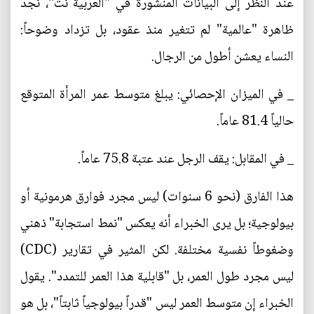
عند النظر إلى البيانات المنشورة في "العربية نت"، نجد
ظاهرة "عالمية" لم تتغير منذ عقود، بل تزداد وضوحاً:
النساء يعشن أطول من الرجال.
_ في الميزان الإحصائي: يبلغ متوسط عمر المرأة المتوقع
حالياً 81.4 عاماً.
_ في المقابل: يقف الرجل عند عتبة 75.8 عاماً.
هذا الفارق (نحو 6 سنوات) ليس مجرد فوارق هرمونية أو
بيولوجية؛ بل يرى الخبراء أنه يعكس "نمط استجابة" ذهني
وضغوطاً نفسية مختلفة. لكن المثير في تقارير (CDC)
ليس مجرد طول العمر، بل "قابلية هذا العمر للتمدد". يقول
الخبراء إن متوسط العمر ليس "قدراً بيولوجياً ثابتاً"، بل هو