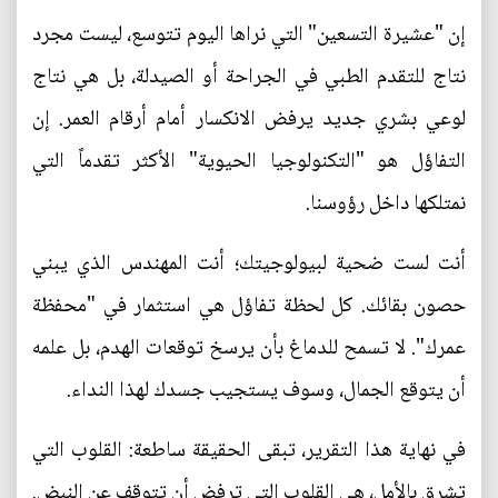
إن "عشيرة التسعين" التي نراها اليوم تتوسع، ليست مجرد
نتاج للتقدم الطبي في الجراحة أو الصيدلة، بل هي نتاج
لوعي بشري جديد يرفض الانكسار أمام أرقام العمر. إن
التفاؤل هو "التكنولوجيا الحيوية" الأكثر تقدماً التي
نمتلكها داخل رؤوسنا.
أنت لست ضحية لبيولوجيتك؛ أنت المهندس الذي يبني
حصون بقائك. كل لحظة تفاؤل هي استثمار في "محفظة
عمرك". لا تسمح للدماغ بأن يرسخ توقعات الهدم، بل علمه
أن يتوقع الجمال، وسوف يستجيب جسدك لهذا النداء.
في نهاية هذا التقرير، تبقى الحقيقة ساطعة: القلوب التي
تشرق بالأمل، هي القلوب التي ترفض أن تتوقف عن النبض.