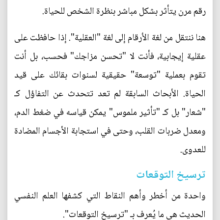
رقم مرن يتأثر بشكل مباشر بنظرة الشخص للحياة.
هنا ننتقل من لغة الأرقام إلى لغة "العقلية". إذا حافظت على
عقلية إيجابية، فأنت لا "تحسن مزاجك" فحسب، بل أنت
تقوم بعملية "توسعة" حقيقية لسنوات بقائك على قيد
الحياة. الأبحاث السابقة لم تعد تتحدث عن التفاؤل كـ
"شعار" بل كـ "تأثير ملموس" يمكن قياسه في ضغط الدم،
ومعدل ضربات القلب، وحتى في استجابة الأجسام المضادة
للعدوى.
ترسيخ التوقعات
واحدة من أخطر وأهم النقاط التي كشفها العلم النفسي
الحديث هي ما يُعرف بـ "ترسيخ التوقعات".