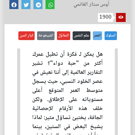
أوس ستار الغانمي
1900
السلوك
العمر
علم النفس
التفاؤل
الشيخوخة
كبار السن
هل يمكن لـ فكرة أن تطيل عمرك
أكثر من "حبة دواء"؟ تشير
التقارير العالمية إلى أننا نعيش في
عصر الخلود النسبي، حيث يسجل
متوسط العمر المتوقع أعلى
مستوياته على الإطلاق. ولكن
خلف هذه الأرقام الإحصائية
الجافة، يختبئ تساؤل مثير: لماذا
يشيخ البعض في الستين، بينما