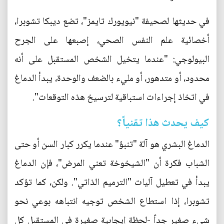
في حديثها لصحيفة "نيويورك تايمز"، تضع ديبكا تشوبرا،
أخصائية علم النفس الصحي، إصبعها على الجرح
البيولوجي: "عندما يتخيل الشخص المستقبل على أنه
محدود، أو متدهور، أو مليء بالضعف والوحدة، يبدأ الدماغ
في اتخاذ إجراءات استباقية لترسيخ هذه التوقعات".
كيف يحدث هذا تقنياً؟
الدماغ البشري هو آلة "تنبؤ" عندما يكرر كبار السن أو حتى
الشباب فكرة أن "الشيخوخة تعني المرض"، فإن الدماغ
يبدأ في تعطيل آليات "الترميم الذاتي". ولكن، كما تؤكد
تشوبرا، إذا استطاع الشخص توجيه انتباهه بوعي نحو
شيء صغير جداً -لحظة إيجابية صغيرة في المستقبل كل