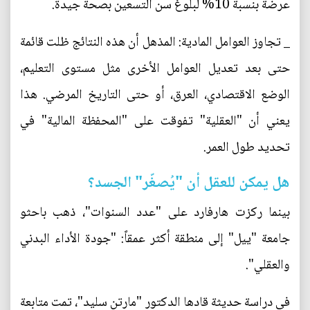
عرضة بنسبة 10% لبلوغ سن التسعين بصحة جيدة.
_ تجاوز العوامل المادية: المذهل أن هذه النتائج ظلت قائمة
حتى بعد تعديل العوامل الأخرى مثل مستوى التعليم،
الوضع الاقتصادي، العرق، أو حتى التاريخ المرضي. هذا
يعني أن "العقلية" تفوقت على "المحفظة المالية" في
تحديد طول العمر.
هل يمكن للعقل أن "يُصغّر" الجسد؟
بينما ركزت هارفارد على "عدد السنوات"، ذهب باحثو
جامعة "ييل" إلى منطقة أكثر عمقاً: "جودة الأداء البدني
والعقلي".
في دراسة حديثة قادها الدكتور "مارتن سليد"، تمت متابعة