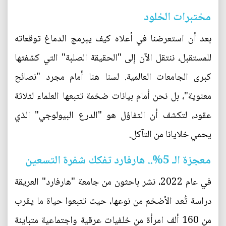
مختبرات الخلود
بعد أن استعرضنا في أعلاه كيف يبرمج الدماغ توقعاته
للمستقبل، ننتقل الآن إلى "الحقيقة الصلبة" التي كشفتها
كبرى الجامعات العالمية. لسنا هنا أمام مجرد "نصائح
معنوية"، بل نحن أمام بيانات ضخمة تتبعها العلماء لثلاثة
عقود، لتكشف أن التفاؤل هو "الدرع البيولوجي" الذي
يحمي خلايانا من التآكل.
معجزة الـ 5%.. هارفارد تفكك شفرة التسعين
في عام 2022، نشر باحثون من جامعة "هارفارد" العريقة
دراسة تُعد الأضخم من نوعها، حيث تتبعوا حياة ما يقرب
من 160 ألف امرأة من خلفيات عرقية واجتماعية متباينة