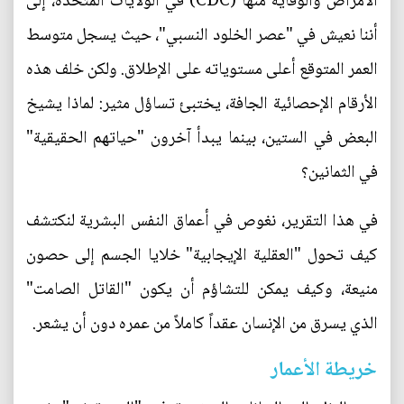
الأمراض والوقاية منها (CDC) في الولايات المتحدة، إلى
أننا نعيش في "عصر الخلود النسبي"، حيث يسجل متوسط
العمر المتوقع أعلى مستوياته على الإطلاق. ولكن خلف هذه
الأرقام الإحصائية الجافة، يختبئ تساؤل مثير: لماذا يشيخ
البعض في الستين، بينما يبدأ آخرون "حياتهم الحقيقية"
في الثمانين؟
في هذا التقرير، نغوص في أعماق النفس البشرية لنكتشف
كيف تحول "العقلية الإيجابية" خلايا الجسم إلى حصون
منيعة، وكيف يمكن للتشاؤم أن يكون "القاتل الصامت"
الذي يسرق من الإنسان عقداً كاملاً من عمره دون أن يشعر.
خريطة الأعمار