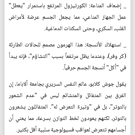
_ إضعاف المناعة: الكورتيزول المرتفع باستمرار "يعطل"
عمل الجهاز المناعي، مما يجعل الجسم عرضة لأمراض
القلب، السكري، وحتى السكتات الدماغية.
_ استهلاك الأنسجة: هذا الهرمون مصمم للحالات الطارئة
(كر وفر)، وعندما يظل مرتفعاً بسبب "التشاؤم"، فإنه يبدأ
في "أكل" أنسجة الجسم حرفياً.
يقول جوش كلابو، عالم النفس السريري بجامعة ألاباما، إن
الفرق بين المتفائل والمتشائم ليس في "عدم الشعور
بالتوتر"، بل في "وتيرة التعرض له". المتفائلون يشعرون
بالتوتر، لكنهم يعودون لخط التوازن بسرعة، مما يعني أن
أجسامهم تتعرض لعواقب فسيولوجية سلبية أقل بكثير.