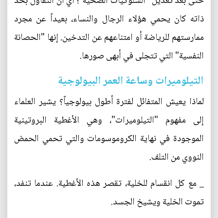
حتى بعد تعديل "السلوكيات الصحية"؛ أي أن التفاؤل بحد
ذاته كان يحمي هؤلاء الرجال والنساء، بعيداً عن مجرد
ممارستهم للرياضة أو امتناعهم عن التدخين. إنها "الحصانة
النفسية" التي تتجلى في أبهى صورها.
التيلوميرات وساعة العمر البيولوجية
لماذا يعيش المتفائل لفترة أطول بيولوجياً؟ يشير العلماء
إلى مفهوم "التيلوميرات"، وهي الأغطية البروتينية
الموجودة في نهاية الكروموسومات والتي تحمي الحمض
النووي من التلف.
_ مع كل انقسام للخلية، تقصر هذه الأغطية. عندما تنفد،
تموت الخلية ويشيخ الجسد.