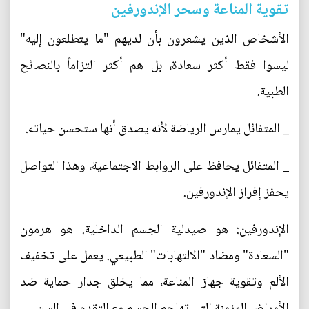
تقوية المناعة وسحر الإندورفين
الأشخاص الذين يشعرون بأن لديهم "ما يتطلعون إليه"
ليسوا فقط أكثر سعادة، بل هم أكثر التزاماً بالنصائح
الطبية.
_ المتفائل يمارس الرياضة لأنه يصدق أنها ستحسن حياته.
_ المتفائل يحافظ على الروابط الاجتماعية، وهذا التواصل
يحفز إفراز الإندورفين.
الإندورفين: هو صيدلية الجسم الداخلية. هو هرمون
"السعادة" ومضاد "الالتهابات" الطبيعي. يعمل على تخفيف
الألم وتقوية جهاز المناعة، مما يخلق جدار حماية ضد
الأمراض المزمنة التي تهاجم الجسم مع التقدم في السن.