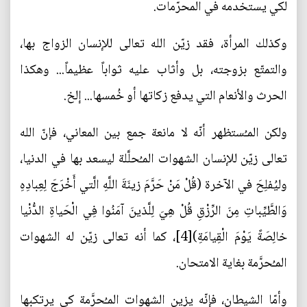
لكي يستخدمه في المحرّمات.
وكذلك المرأة، فقد زيّن الله تعالى للإنسان الزواج بها،
والتمتّع بزوجته، بل وأثاب عليه ثواباً عظيماً... وهكذا
الحرث والأنعام التي يدفع زكاتها أو خُمسها... إلخ.
ولكن المـُستظهر أنّه لا مانعة جمع بين المعاني، فإنّ الله
تعالى زيّن للإنسان الشهوات المـُحلَّلة ليسعد بها في الدنيا،
وليُفلِحَ في الآخرة (قُلْ مَنْ حَرَّمَ زينَةَ اللَّهِ الَّتي‏ أَخْرَجَ لِعِبادِهِ
وَالطَّيِّباتِ مِنَ الرِّزْقِ قُلْ هِيَ لِلَّذينَ آمَنُوا فِي الْحَياةِ الدُّنْيا
خالِصَةً يَوْمَ الْقِيامَةِ)[4]، كما أنه تعالى زيّن له الشهوات
المـُحرَّمة بغاية الامتحان.
وأمّا الشيطان، فإنّه يزين الشهوات المـُحرَّمة كي يرتكبها