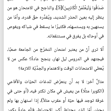
صَدَقُوا وَلَيَعْلَمَنَّ الْكَاذِبِينَ)[5]، والناجح في الامتحان هو من
ينظر إليه بعين الحذر الشديد، ويُقدِّره حقّ قدره، وأمّا من
يستهين به ويستسهله، فكثيرًا ما يسقط في شباكه ويغوص
في أوحاله بل يغرق في مستنقعاته.
ألا ترى أنّ من يعتبر امتحان التخرّج من الجامعة صعبًا،
فيجتهد في الدروس ليل نهار، ينجح عادةً؟ عكس من لا
يُعطي الامتحانات الوقت والاهتمام والجدِّيّة اللازمة؟
مثالٌ آخر: لا بد أن يتعرّض للدغات الحيّات والأفاعي
(الكوبرا مثلًا) من يعيش في مكان تكثر فيه، (أو حتى في
غرفة توجد فيها حيّة أو عقرب مثلاً)، إذا استهان بها ولم
يحذر، أمّا الذي يحتاط أكبر الاحتياط، فإنّه عادةً يكون