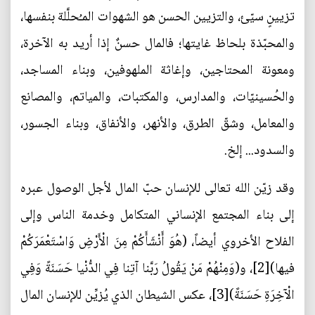
تزيينٍ سيّئ، والتزيين الحسن هو الشهوات المـُحلَّلة بنفسها،
والمحبّذة بلحاظ غايتها؛ فالمال حسنٌ إذا أريد به الآخرة،
ومعونة المحتاجين، وإغاثة الملهوفين، وبناء المساجد،
والحُسينيّات، والمدارس، والمكتبات، والمياتم، والمصانع
والمعامل، وشقّ الطرق، والأنهر، والأنفاق، وبناء الجسور،
والسدود... إلخ.
وقد زيّن الله تعالى للإنسان حبّ المال لأجل الوصول عبره
إلى بناء المجتمع الإنساني المتكامل وخدمة الناس وإلى
الفلاح الأخروي أيضاً، (هُوَ أَنْشَأَكُمْ مِنَ الْأَرْضِ وَاسْتَعْمَرَكُمْ
فيها)[2]، و(وَمِنْهُمْ مَنْ يَقُولُ رَبَّنا آتِنا فِي الدُّنْيا حَسَنَةً وَفِي
الْآخِرَةِ حَسَنَةً)[3]، عكس الشيطان الذي يُزيِّن للإنسان المال