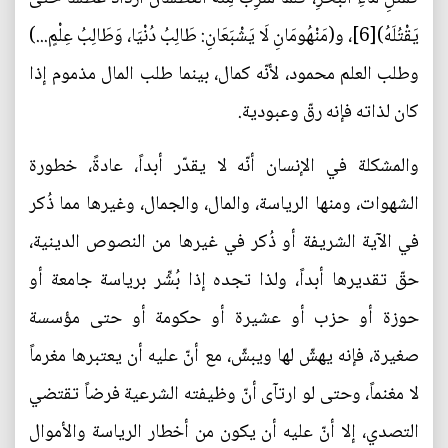
يَقْتُلَهُ)[6]، و(مَنْهُومَانِ لَا يَشْبَعَانِ: طَالِبُ دُنْيَا، وَطَالِبُ عِلْمٍ...)
وطلب العلم محمود، لأنّه كمال، بينما طلب المال مذموم إذا
كان لذاته فإنه رقّ وعبودية.
والمشكلة في الإنسان أنّه لا يقدّر أبداً، عادةً، خطورة
الشهوات، ومنها الرياسة، والمال، والجمال، وغيرها مما ذُكر
في الآية الشريفة أو ذُكر في غيرها من النصوص الدينية،
حقّ تقديرها أبداً، ولذا تجده إذا بُشِّر برياسة جامعة أو
حوزة أو حزب أو عشيرة أو حكومة أو حتى مؤسسة
صغيرة، فإنه يهشّ لها ويبشّ، مع أنّ عليه أن يعتبرها مغرماً
لا مغنماً، وحتى لو ارتآى أنّ وظيفته الشرعية فرضاً تقتضي
التصدي، إلا أنّ عليه أن يكون من أخطار الرياسة والأموال