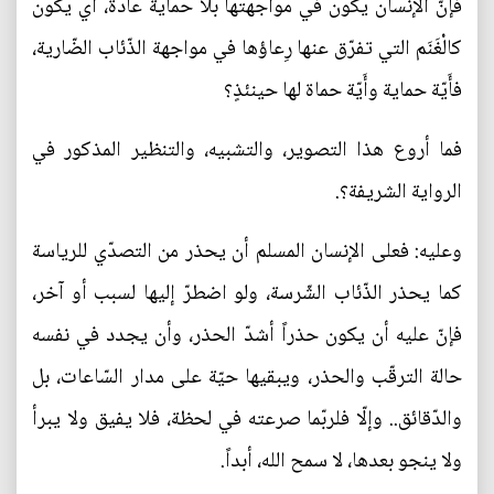
فإنّ الإنسان يكون في مواجهتها بلا حماية عادة، أي يكون
كالْغَنَم التي تفرّق عنها رِعاؤها في مواجهة الذّئاب الضّارية،
فأَيّة حماية وأَيّة حماة لها حينئذٍ؟
فما أروع هذا التصوير، والتشبيه، والتنظير المذكور في
الرواية الشريفة؟.
وعليه: فعلى الإنسان المسلم أن يحذر من التصدّي للرياسة
كما يحذر الذّئاب الشّرسة، ولو اضطرّ إليها لسبب أو آخر،
فإنّ عليه أن يكون حذراً أشدّ الحذر، وأن يجدد في نفسه
حالة الترقّب والحذر، ويبقيها حيّة على مدار السّاعات، بل
والدّقائق.. وإلّا فلربّما صرعته في لحظة، فلا يفيق ولا يبرأ
ولا ينجو بعدها، لا سمح الله، أبداً.