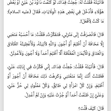
فَأَتَيْتُهُ فَقُلْتُ لَهُ: جُعِلْتُ فِدَاكَ، لَوْ كَلَّمْتَ دَاوُدَ بْنَ عَلِيٍّ أَوْ بَعْضَ
هَؤُلَاءِ فَأَدْخُلَ فِي بَعْضِ هَذِهِ الْوِلَايَاتِ، فَقَالَ (عليه السلام):
مَا كُنْتُ لِأَفْعَلَ!!.
قَالَ: فَانْصَرَفْتُ إِلَى مَنْزِلِي، فَتَفَكَّرْتُ، فَقُلْتُ: مَا أَحْسَبُهُ مَنَعَنِي‏
إِلَّا مَخَافَةَ أَنْ‏ أَظْلِمَ‏ أَوْ أَجُورَ، وَاللَّهِ لآَتِيَنَّهُ، وَلَأُعْطِيَنَّهُ الطَّلَاقَ
وَالْعَتَاقَ وَالْأَيْمَانَ الْمُغَلَّظَةَ أَلَّا أَظْلِمَ أَحَداً وَلَا أَجُورَ، وَلَأَعْدِلَنَّ.
قَالَ: فَأَتَيْتُهُ فَقُلْتُ: جُعِلْتُ فِدَاكَ، إِنِّي فَكَّرْتُ فِي إِبَائِكَ عَلَيَّ،
فَظَنَنْتُ أَنَّكَ إِنَّمَا مَنَعْتَنِي وَكَرِهْتَ ذَلِكَ مَخَافَةَ أَنْ أَجُورَ أَوْ
أَظْلِمَ، وَإِنَّ كُلَّ امْرَأَةٍ لِي طَالِقٌ، وَكُلَّ مَمْلُوكٍ لِي حُرٌّ عَلَيَّ،
وَعَلَيَّ إِنْ ظَلَمْتُ أَحَداً أَوْ جُرْتُ عَلَيْهِ وَإِنْ لَمْ أَعْدِلْ.
قَالَ: كَيْفَ قُلْتَ؟