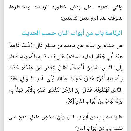
ولكي نتعرف على بعض خطورة الرياسة ومخاطرها،
لنتوقف عند الروايتين التاليتين:
الرئاسة باب من أبواب النار، حسب الحديث
عن هشام بن سالم عن محمد بن مسلم قال: (كُنْتُ قَاعِداً
عِنْدَ أَبِي جَعْفَرٍ (عليه السلام) عَلَى بَابِ دَارِهِ بِالْمَدِينَةِ، فَنَظَرَ
إِلَى النَّاسِ يَمُرُّونَ‏ أَفْوَاجاً، فَقَالَ‏ لِبَعْضِ‏ مَنْ عِنْدَهُ: حَدَثَ
بِالْمَدِينَةِ أَمْرٌ؟ فَقَالَ: جُعِلْتُ فِدَاكَ، وُلِّيَ الْمَدِينَةَ وَالٍ، فَغَدَا
النَّاسُ يُهَنِّئُونَهُ. فَقَالَ: إِنَّ الرَّجُلَ لَيُغْدَى عَلَيْهِ بِالْأَمْرِ يُهَنَّأُ بِهِ،
وَإِنَّهُ لَبَابٌ مِنْ أَبْوَابِ النَّارِ)[8].
فالرئاسة باب من أبواب النار، وأيُّ شخصٍ عاقلٍ يفتح على
نفسه باباً من أبواب النار؟