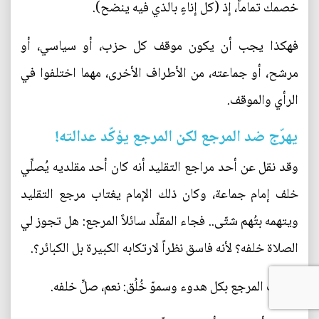
خصمك تماماً، إذ (كل إناءٍ بالذي فيه ينضح).
فهكذا يجب أن يكون موقف كل حزب، أو سياسي، أو
مرشح، أو جماعته، من الأطراف الأخرى، مهما اختلفوا في
الرأي والموقف.
يهرّج ضد المرجع لكن المرجع يؤكّد عدالته!
وقد نقل عن أحد مراجع التقليد أنه كان أحد مقلديه يُصلِّي
خلف إمام جماعة، وكان ذلك الإمام يغتاب مرجع التقليد
ويتهمه بتُهم شتّى.. فجاء المقلِّد سائلاً المرجع: هل تجوز لي
الصلاة خلفه؟ لأنه فاسق نظراً لارتكابه الكبيرة بل الكبائر؟.
فأجاب المرجع بكل هدوء وسموّ خُلُق: نعم، صلِّ خلفه.