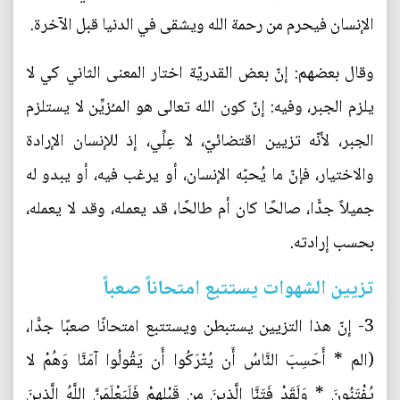
الإنسان فيحرم من رحمة الله ويشقى في الدنيا قبل الآخرة.
وقال بعضهم: إنّ بعض القدريّة اختار المعنى الثاني كي لا
يلزم الجبر، وفيه: إنّ كون الله تعالى هو المـُزيِّن لا يستلزم
الجبر، لأنّه تزيين اقتضائيّ، لا عِلِّي، إذ للإنسان الإرادة
والاختيار، فإنّ ما يُحبّه الإنسان، أو يرغب فيه، أو يبدو له
جميلاً جدًّا، صالحًا كان أم طالحًا، قد يعمله، وقد لا يعمله،
بحسب إرادته.
تزيين الشهوات يستتبع امتحاناً صعباً
3- إنّ هذا التزيين يستبطن ويستتبع امتحانًا صعبًا جدًّا،
(الم * أَحَسِبَ النَّاسُ أَن يُتْرَكُوا أَن يَقُولُوا آمَنَّا وَهُمْ لا
يُفْتَنُونَ * وَلَقَدْ فَتَنَّا الَّذِينَ مِن قَبْلِهِمْ فَلَيَعْلَمَنَّ اللَّهُ الَّذِينَ