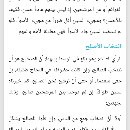
القوائم أو من المرشحين، إذ ليس بينهم عادةً حسن، فكيف
بالأحسن؟ ومجيء السيئ أقل ضرراً من مجيء الأسوأ، فلو
لم ننتخب السيئ جاء الأسوأ، فهي معادلة الأهم والمهم.
انتخاب الأصلح
الرأي الثالث: وهو يقع في الوسط بينهما: أنَّ الصحيح هو أن
ننتخب الصالح، وإن كانت حظوظه في النجاح ضئيلة، بل
حتى منعدمة، أو حتى أنَّ نرشح نحن الصالح، كما خبرناه
سنين طوالاً، إن لم يوجد بين المرشحين صالح، وذلك
لجهتين:
أولاً: أنَّ انتخاب جمعٍ من الناس، وإن قلّوا، للصالح يشكّل
رسالةً للفاسدين، فكلما ازداد المنتخبون له، ازدادت الرسالة