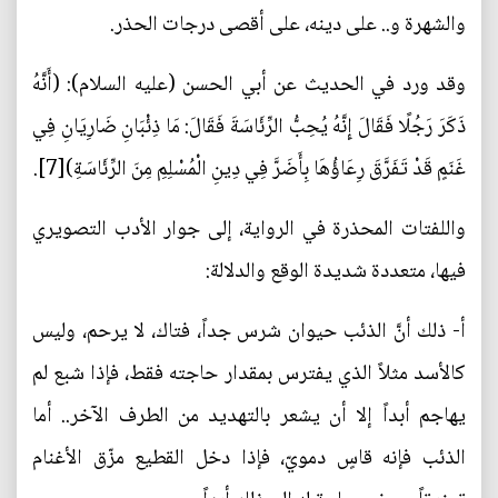
والشهرة و.. على دينه، على أقصى درجات الحذر.
وقد ورد في الحديث عن أبي الحسن (عليه السلام): (أَنَّهُ
ذَكَرَ رَجُلًا فَقَالَ إِنَّهُ يُحِبُّ الرِّئَاسَةَ فَقَالَ: مَا ذِئْبَانِ‏ ضَارِيَانِ‏ فِي‏
غَنَمٍ‏ قَدْ تَفَرَّقَ رِعَاؤُهَا بِأَضَرَّ فِي دِينِ الْمُسْلِمِ مِنَ الرِّئَاسَةِ)[7].
واللفتات المحذرة في الرواية، إلى جوار الأدب التصويري
فيها، متعددة شديدة الوقع والدلالة:
أ- ذلك أنَّ الذئب حيوان شرس جداً، فتاك، لا يرحم، وليس
كالأسد مثلاً الذي يفترس بمقدار حاجته فقط، فإذا شبع لم
يهاجم أبداً إلا أن يشعر بالتهديد من الطرف الآخر.. أما
الذئب فإنه قاسٍ دمويّ، فإذا دخل القطيع مزّق الأغنام