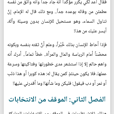
فقال أعد لكي يكرر مؤكِّداً أنَّهُ جاد جداً وأنه واثق من نفسه
مطمئن من وفائه بوعده جداً.. ومع ذلك قال له الإمام، إنَّ
تناول السماء، وهو مستحيل للإنسان بدون وسيلة وآلة،
أيسر عليك من هذا!
فإذا أحاط الإنسان بذلك خُبْراً، وعلم أنَّ ثقته بنفسه وبكونه
محصّناً أمام الرياسة والمال والمرأة.. خطأ تماماً.. أدرك أنه
واهم حالم إلا إذا استشعر مدى خطورتها وفتاكيتها وسرعة
عملها، فلا يكون حينئذٍ كمن يقال له: هذه كوبرا أو هذا ذئب
أو نمر أو دب فيقول: فليكن وما شأنها! وما أقدرني عليها!
الفصل الثاني: الموقف من الانتخابات
هنالك ثلاث نظريات في الموقف من الانتخابات: المتاركة،