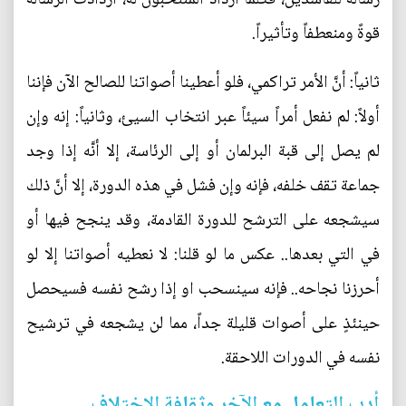
قوةً ومنعطفاً وتأثيراً.
ثانياً: أنَّ الأمر تراكمي، فلو أعطينا أصواتنا للصالح الآن فإننا
أولاً: لم نفعل أمراً سيئاً عبر انتخاب السيئ، وثانياً: إنه وإن
لم يصل إلى قبة البرلمان أو إلى الرئاسة، إلا أنَّه إذا وجد
جماعة تقف خلفه، فإنه وإن فشل في هذه الدورة، إلا أنَّ ذلك
سيشجعه على الترشح للدورة القادمة، وقد ينجح فيها أو
في التي بعدها.. عكس ما لو قلنا: لا نعطيه أصواتنا إلا لو
أحرزنا نجاحه.. فإنه سينسحب او إذا رشح نفسه فسيحصل
حينئذٍ على أصوات قليلة جداً، مما لن يشجعه في ترشيح
نفسه في الدورات اللاحقة.
أدب التعامل مع الآخر وثقافة الاختلاف