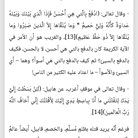
- وقال تعالى: (ادْفَعْ بِالَّتي‏ هِيَ أَحْسَنُ فَإِذَا الَّذي بَيْنَكَ وَبَيْنَهُ
عَداوَةٌ كَأَنَّهُ وَلِيٌّ حَميمٌ * وَما يُلَقَّاها إِلاَّ الَّذينَ صَبَرُوا وَما
يُلَقَّاها إِلاَّ ذُو حَظٍّ عَظيمٍ)[13]، والغريب هو أن الأمر في
الآية الكريمة كان بالدفع بالتي هي أحسن، لا بالحسن، فكيف
بالدفع بالسيئ؟ ثم كيف بالدفع بالتي هي أسوأ؟ وهما – أي
السيئ والأسوأ – ما اعتاد عليه الكثير من الناس!
- وقال تعالى في موقفٍ أغرب، عن هابيل: (لَئِنْ بَسَطْتَ إِلَيَّ
يَدَكَ لِتَقْتُلَني‏ ما أَنَا بِباسِطٍ يَدِيَ إِلَيْكَ لِأَقْتُلَكَ إِنِّي أَخافُ اللَّهَ
رَبَّ الْعالَمينَ)[14].
فرغم أنَّه يريد قتله بظلمٍ مُسلَّم، والخصم، قابيل، أيضاً عالمٌ