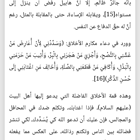
بأنَّه جائرٌ ظالم، إلا أنَّ هابيل رفض أن ينزل إلى
مستواه[15]، ويقابله الإساءة، حتى بالمقابلة بالمثل، رغم
أنَّ له حقّ الدفاع عن النفس.
وورد في دعاء مكارم الأخلاق: (وَسَدِّدْنِي لِأَنْ أُعَارِضَ مَنْ
غَشَّنِي بِالنُّصْحِ، وَأَجْزِيَ مَنْ هَجَرَنِي بِالْبِرِّ، وَأُثِيبَ مَنْ حَرَمَنِي
بِالْبَذْلِ، وَأُكَافِيَ مَنْ قَطَعَنِي بِالصِّلَةِ، وَأُخَالِفَ مَنِ اغْتَابَنِي إِلَى
حُسْنِ الذِّكْرِ)[16].
وهذه قمة الأخلاق الفاضلة التي يدعو إليها أهل البيت
(عليهم السلام)، فإذا اغتابك، وتكلم ضدك في المحافل
والمجالس، فإن عليك أن تدعو الله كي يُسَدِّدك، لكي تنشر
فضائله بين الناس وتكتم رذائله، على العكس مما يفعله