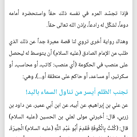
فإذا تجسّد المرء في نفسه ذلك حقاً واستحضره أمامه
دوماً، لشكّل له رادعاً، بإذن الله تعالى حقاً.
وهناك رواية أخرى تروي لنا قصة معبرة جداً عن ذلك الذي
طلب من الإمام الصادق (عليه السلام) أن يتوسط له ليحصل
على منصب في الحكومة (أي منصب: كاتب، أو محاسب، أو
سكرتير، أو مساعد، أو حاكم على منطقة أو...)، وهي:
تجنب الظلم أيسر من تناول السماء باليد!
عن علي بن إبراهيم، عن أبيه، عن ابن أبي عمير، عن داود بن
زربي، قال: أخبرني مولى لعلي بن الحسين (عليه السلام)
قال: (كُنْتُ بِالْكُوفَةِ فَقَدِمَ أَبُو عَبْدِ اللَّهِ (عليه السلام) الْحِيرَةَ،