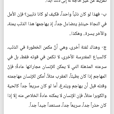
تمزيقاً من غير حاجة له إلى ذلك أبداً.
ب- فهذا لو كان ذئباً واحداً، فكيف لو كانا ذئبين؟ فإن الأمل
في النجاة حينئذٍ يتضاءل جداً، إذ يهاجمها هذا الذئب يمنة،
والآخر يسرة.. وهكذا..
ج- وهناك لفتة أخرى، وهي أنَّ مكمن الخطورة في الذئب،
كالسباع المفترسة الأخرى، لا تكمن في قوته فقط، بل في
سرعته المذهلة التي لا يمكن للإنسان مجاراتها عادةً؛ فإنّ
المهاجم إذا كان بطيئاً، العقرب مثلاً، أمكن للإنسان مهاجمته
وقتله قبل أن يهاجم ويلدغ، أما لو كان سريعاً جداً كالحية
والكوبرا مثلاً، فإن الإنسان لا يمكنه عادةً الخلاص منه إلا إذا
كان حذراً جداً، سريعاً جداً، مستعداً جيداً جداً.