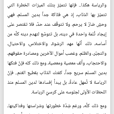
والرياسة هكذا.. فإنها تتميّز بتلك الميزات الخطرة التي
تتميّز بها الذئاب، إذ هي فتّاكة جداً بدين المسلم، فهي
وحشٍ ضارّ لا يرحم، ولا تتوقّف عند حدّ، فلا تقتصر على
إيجاد ثُلمة واحدة في دينه، بل تتوسّع لتهدم دينه كلّه من
أساسه، ذلك أنّها مهد الرشوة، والاختلاس، والاحتيال،
والتجبّر، والظلم، وغصب أموال الآخرين ومصادرة حقوقهم،
والاحتجاب، وألف معصية ومعصية، ومع ذلك كله فإنّ فتكها
بدين المسلم سريع جداً، كفتك الذئاب بقطيع الغنم.. فإنّ
الرياسة لا تُمهل عادةً، بل يبدأ إفسادها لدين المسلم منذ
اللحظات الأولى لجلوسه على كرسيّ الرياسة.
ومع ذلك كلّه، ورغم شِدّة خطورتها وشراستها وفتاكيتها،