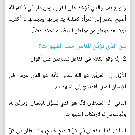
وتوقع به... والذي يُؤخذ على الغرب، ومن دار في فلكه، أنّه
أصبح ينظر إلى المرأة كسلعة يتاجر بها وبجمالها لا أكثر...
فهذا هو موطن من مواطن التبصّر والحذر أيضاً.
من الذي يزيّن للناس حب الشهوات؟
2- إنّه وقع الكلام في الفاعل للتنزيين على أقوال:
الأوّل: إنّ المزيِّن هو الله تعالى، لأنّه هو الذي غرس في
الإنسان الميل الغريزيّ إلى الشهوات.
الثاني: إنّه الشيطان، لأنّه هو الذي يُسوِّل للإنسان، ويُزيِّن له،
ويُوسوس له لارتكاب الشهوات.
الثالث: إنّه الله تعالى في كلّ تزيينٍ حَسَنٍ، والشيطان في كلّ