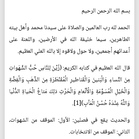
بسم الله الرحمن الرحيم
الحمد لله رب العالمين والصلاة على سيدنا محمد وأهل بيته
الطاهرين، سيما خليفة الله في الأرضين، واللعنة على
أعدائهم أجمعين، ولا حول ولاقوه إلا بالله العلي العظيم.
قال الله العظيم في كتابه الكريم: (زُيِّنَ لِلنَّاسِ حُبُّ الشَّهَواتِ
مِنَ النِّساءِ وَالْبَنينَ وَالْقَناطيرِ الْمُقَنْطَرَةِ مِنَ الذَّهَبِ وَالْفِضَّةِ
وَالْخَيْلِ الْمُسَوَّمَةِ وَالْأَنْعامِ وَالْحَرْثِ ذلِكَ مَتاعُ الْحَياةِ الدُّنْيا
وَاللَّهُ عِنْدَهُ حُسْنُ الْمَآبِ)[1].
والحديث يقع في فصلين: الأول: الموقف من الشهوات،
الثاني: الموقف من الانتخابات.