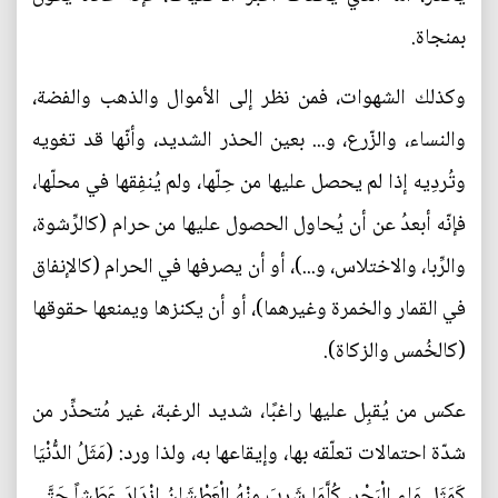
بمنجاة.
وكذلك الشهوات، فمن نظر إلى الأموال والذهب والفضة،
والنساء، والزّرع، و... بعين الحذر الشديد، وأنّها قد تغويه
وتُردِيه إذا لم يحصل عليها من حِلّها، ولم يُنفِقها في محلّها،
فإنّه أبعدُ عن أن يُحاول الحصول عليها من حرام (كالرِّشوة،
والرِّبا، والاختلاس، و...)، أو أن يصرفها في الحرام (كالإنفاق
في القمار والخمرة وغيرهما)، أو أن يكنزها ويمنعها حقوقها
(كالخُمس والزكاة).
عكس من يُقبِل عليها راغبًا، شديد الرغبة، غير مُتحذِّر من
شدّة احتمالات تعلّقه بها، وإيقاعها به، ولذا ورد: (مَثَلُ الدُّنْيَا
كَمَثَلِ مَاءِ الْبَحْرِ، كُلَّمَا شَرِبَ مِنْهُ الْعَطْشَانُ ازْدَادَ عَطَشاً حَتَّى