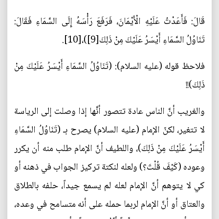
قَالَ: فَأَعَدْتُ عَلَيْهِ الْأَيْمَانَ، فَرَفَعَ رَأْسَهُ إِلَى السَّمَاءِ فَقَالَ:
تَنَاوُلُ السَّمَاءِ أَيْسَرُ عَلَيْكَ مِنْ ذَلِكَ[9])،[10].
فلاحظ قوله (عليه السلام): (تَنَاوُلُ السَّمَاءِ أَيْسَرُ عَلَيْكَ مِنْ
ذَلِكَ)!!
والغريب أنَّ الناس عادة تتصور أنَّها إذا وصلت إلى الرياسة
لا تتغير، لكنّ الإمام (عليه السلام) يصرح بـ (تَنَاوُلُ السَّمَاءِ
أَيْسَرُ عَلَيْكَ مِنْ ذَلِكَ)، واللطيف أنَّ الإمام طلب منه أن يكرر
وعوده (كَيْفَ قُلْتَ؟) ولعله لنكتة تركيز الجواب في ذهنه أو
كي لا يتوهم أنَّ الإمام لعله لم يسمع جيداً، حلفه بالطلاق
والعتاق أو أنَّ الإمام لربما حمله على أنه متسامح في وعده،