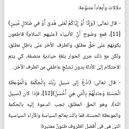
دلالات وأبعاداً متنوّعة:
- قال تعالى: (وَإِنَّا أَوْ إِيَّاكُمْ لَعَلى‏ هُدىً أَوْ في‏ ضَلالٍ مُبينٍ)
[11]، فمع وضوح أنَّ الأنبياء (عليهم السلام) قاطعون
بكونهم على حقٍّ مطلق، والطرف الآخر على باطلٍ مطلق،
ولكن مع ذلك جرى الحوار بلغةٍ حياديةٍ منصفة، كي يتم
الاحتكام إلى الأدلة بدون تشنّجٍ عاطفي من الطرف الآخر.
- قال تعالى: (ادْعُ إِلى‏ سَبيلِ رَبِّكَ بِالْحِكْمَةِ وَالْمَوْعِظَةِ
الْحَسَنَةِ وَجادِلْهُمْ بِالَّتي‏ هِيَ أَحْسَنُ)[12]، فإذا كان (سبيل
الله)، وهو الحقّ المطلق، تجب الدعوة إليه بالحكمة
والموعظة الحسنة، فما بالك بعالم السياسة والآراء السياسية
التي هي في أفضل الظروف ظنونٌ معتبرة!