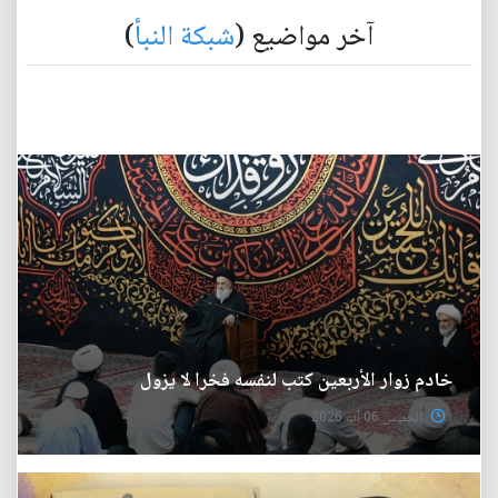
آخر مواضيع (
شبكة النبأ
)
خادم زوار الأربعين كتب لنفسه فخرا لا يزول
الخميس 06 آب 2026