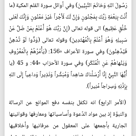
رَسُولَ اللهِ وَخاتَمَ النَّبِيِّينَ) وفي أوائل سورة القلم المكية (ما
أَنْتَ بِنِعْمَةِ رَبِّكَ بِمَجْنُونٍ وَإِنَّ لَكَ لَأَجْراً غَيْرَ مَمْنُونٍ وَإِنَّكَ لَعَلى
خُلُقٍ عَظِيمٍ) الى قوله تعالى (إِنَّ رَبَّكَ هُوَ أَعْلَمُ بِمَنْ ضَلَّ عَنْ
سَبِيلِهِ وَهُوَ أَعْلَمُ بِالْمُهْتَدِينَ) وقوله تعالى (وَدُّوا لَوْ تُدْهِنُ
فَيُدْهِنُونَ) وفي سورة الأعراف «156: (يَأْمُرُهُمْ بِالْمَعْرُوفِ
وَيَنْهاهُمْ عَنِ الْمُنْكَرِ) وفي سورة الأحزاب «44: و 45 (يا
أَيُّهَا النَّبِيُّ إِنَّا أَرْسَلْناكَ شاهِداً وَمُبَشِّراً وَنَذِيراً وَداعِياً إِلَى اللهِ
بِإِذْنِهِ وَسِراجاً مُنِيراً).
(الأمر الرابع) انه تكفل بنفسه دفع الموانع عن الرسالة
والنبوّة إذ بين مواد الدّعوة وأساسياتها ومعارفها وقوانينها
الجارية بأجمعها على المعقول من عرفانيها وأخلاقيها