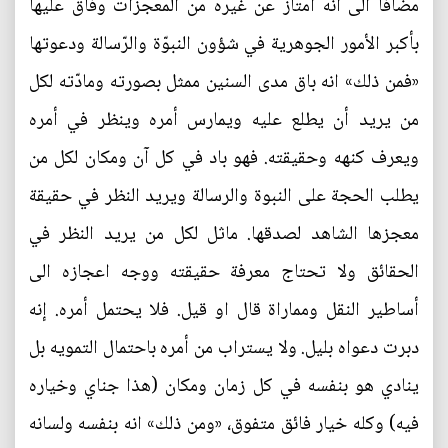
مضافا الى انه امتاز عن غيره من المعجزات وفاق عليها
بأكبر الأمور الجوهرية في شؤون النبوّة والرّسالة ودعوتها
«فمن ذلك» انه باق مدى السنين ممثل بصورته ومادّته لكل
من يريد أن يطلع عليه ويمارس أمره وينظر في أمره
ويعرف كنهه وحقيقته. فهو باد في كل آن ومكان لكل من
يطلب الحجة على النبوة والرسالة ويريد النظر في حقيقة
معجزها الشاهد لصدقها. ماثل لكل من يريد النظر في
الحقائق ولا تحتاج معرفة حقيقته ووجه اعجازه الى
أساطير النقل ومماراة قال او قيل. فلا يحتمل أمره. إنه
دبرت دعواه بليل. ولا يستراب من أمره باحتمال التمويه بل
ينادي هو بنفسه في كل زمان ومكان (هذا جناي وخياره
فيه) وكله خيار فائق متفوق، «ومن ذلك» انه بنفسه ولسانه