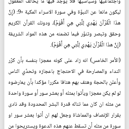
واجتماعيها وسياسيها فلا يوجد فيها ما يخالف المعقول
ليكون مانعا عن النبوّة وفي سورة الاسراء المكية «9: (إِنَّ
هذَا الْقُرْآنَ يَهْدِي لِلَّتِي هِيَ أَقْوَمُ)، ودونك القرآن الكريم
وحقق وتبصر وتنوّر فيما تضمنه من هذه المواد الشريفة
(إِنَّ هذَا الْقُرْآنَ يَهْدِي لِلَّتِي هِيَ أَقْوَمُ).
(الأمر الخامس) انه زاد على كونه معجزا بنفسه بأن كرّر
النداء والمصارحة في الاحتجاج باعجازه وتحدّي الناس
وأعلن بالحجة وهتف بهم هتافا مكررا مؤكدا بأن يعارضوه
لو لم يكن معجزا ويأتوا بمثله أو بعشر سور أو سورة واحدة
من مثله ان كان مما تناله قدرة البشر المحدودة وقد نادى
بقرار الإنصاف والمماشاة وجعل لهم ان أتوا بعشر سور او
سورة من مثله أن تسقط عنهم هذه الدعوة ويستريحوا من