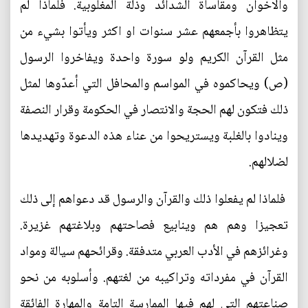
والاخوان ومقاساة الشدائد وذلة المغلوبية. فلماذا لم
يتظاهروا بأجمعهم عشر سنوات او اكثر ويأتوا بشيء من
مثل القرآن الكريم ولو سورة واحدة ويفاخروا الرسول
(ص) ويحاكموه في المواسم والمحافل التي أعدّوها لمثل
ذلك فتكون لهم الحجة والانتصار في الحكومة وقرار النصفة
وينادوا بالغلبة ويستريحوا من عناء هذه الدعوة وتهديدها
لضلالهم.
فلماذا لم يفعلوا ذلك والقرآن والرسول قد دعواهم إلى ذلك
تعجيزا وهم هم وينابيع فصاحتهم وبلاغتهم غزيرة.
وغرائزهم في الأدب العربي متدفقة. وقرائحهم سيالة ومواد
القرآن في مفرداته وتراكيبه من لغتهم. وأسلوبه من نحو
صناعتهم التي لهم فيها الممارسة التامة والمهارة الفائقة