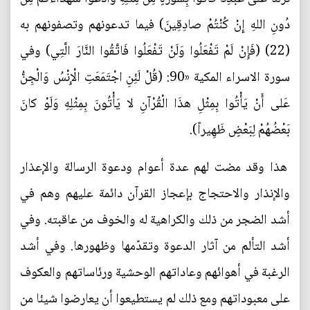
دُونِ اللهِ إِنْ كُنْتُمْ صادِقِينَ) فيما تدعونهم وتصفونهم به
(22) (فَإِنْ لَمْ تَفْعَلُوا وَلَنْ تَفْعَلُوا فَاتَّقُوا النَّارَ الَّتِي) وفي
سورة الاسراء المكية «90: (قُلْ لَئِنِ اجْتَمَعَتِ الْإِنْسُ وَالْجِنُّ
عَلى أَنْ يَأْتُوا بِمِثْلِ هذَا الْقُرْآنِ لا يَأْتُونَ بِمِثْلِهِ وَلَوْ كانَ
بَعْضُهُمْ لِبَعْضٍ ظَهِيراً).
هذا وقد مضت لهم عدة أعوام ودعوة الرسالة والإعذار
والإنذار والاحتجاج بإعجاز القرآن دائمة عليهم وهم في
أشد الضجر من ذلك والكراهية له والخوف من عاقبته. وفي
أشد التألم من آثار الدعوة وتقدّمها وظهورها. وفي أشد
الرغبة في أهوائهم وعاداتهم الوحشية ورئاساتهم والعكوف
على معبوداتهم ومع ذلك لم يستطيعوا أن يعارضوا شيئا من