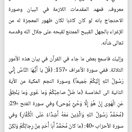
معروف. فمهد المقدمات اللازمة في البيان وصورة
الاحتجاج بانه لو كان كاذبا لكان ظهور المعجزة له من
الإغراء بالجهل القبيح الممتنع لقبحه على جلال الله وقدسه
تعالى شأنه.
وإليك فاسمع بعض ما جاء في القرآن في بيان هذه الأمور
الثلاثة. ففي سورة الأعراف «157: (قُلْ يا أَيُّهَا النَّاسُ إِنِّي
رَسُولُ اللهِ إِلَيْكُمْ جَمِيعاً) وسورة النجم المكية من الآية
الثانية الى الخامسة (ما ضَلَّ صاحِبُكُمْ وَما غَوى وَما يَنْطِقُ
عَنِ الْهَوى إِنْ هُوَ إِلَّا وَحْيٌ يُوحى) وفي سورة الفتح «29:
(مُحَمَّدٌ رَسُولُ اللهِ وَالَّذِينَ مَعَهُ أَشِدَّاءُ عَلَى الْكُفَّارِ) وفي
سورة الأحزاب «40: (ما كانَ مُحَمَّدٌ أَبا أَحَدٍ مِنْ رِجالِكُمْ وَلكِنْ