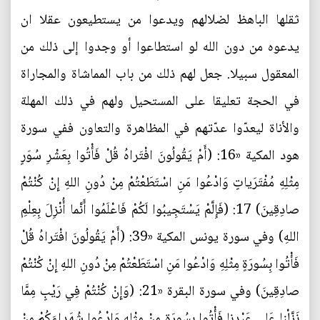
ثقلها الباهظ لضلالهم ويدعوا من يستطيعون عقلا ان
يدعوه من دون الله لو استطاعوا أو وجدوا إلى ذلك من
المعقول سبيلا. جعل لهم ذلك من باب المماشاة والمجاراة
في الحجة تعليقا على المستحيل ولهم في ذلك المهلة
والأناة ليعدّوا عدّتهم في المظاهرة والتعاون ففي سورة
هود المكية «16: (أَمْ يَقُولُونَ افْتَراهُ قُلْ فَأْتُوا بِعَشْرِ سُوَرٍ
مِثْلِهِ مُفْتَرَياتٍ وَادْعُوا مَنِ اسْتَطَعْتُمْ مِنْ دُونِ اللهِ إِنْ كُنْتُمْ
صادِقِينَ) 17: (فَإِلَّمْ يَسْتَجِيبُوا لَكُمْ فَاعْلَمُوا أَنَّما أُنْزِلَ بِعِلْمِ
اللهِ) وفي سورة يونس المكية «39: (أَمْ يَقُولُونَ افْتَراهُ قُلْ
فَأْتُوا بِسُورَةٍ مِثْلِهِ وَادْعُوا مَنِ اسْتَطَعْتُمْ مِنْ دُونِ اللهِ إِنْ كُنْتُمْ
صادِقِينَ) وفي سورة البقرة «21: (وَإِنْ كُنْتُمْ فِي رَيْبٍ مِمَّا
نَزَّلْنا عَلى عَبْدِنا فَأْتُوا بِسُورَةٍ مِنْ مِثْلِهِ وَادْعُوا شُهَداءَكُمْ مِنْ