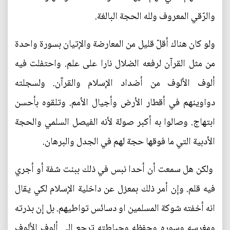
والرّقي المعروف ولله الحجة البالغة.
ولو كان هناك أقلّ قليل من المعارضة والإتيان بسورة واحدة
من مثل القرآن لرفعه الضلال نارا على علم. واحتفلت فيه
ألوف الألوف من أضداد الإسلام والقرآن. ولسجلته
دواوينهم في أقطار الأرض وأجيال الأمم. وتلقوه بأحسن
ابتهاج. وصالوا به أكبر صولة لأنه الفيصل السلمي والحجة
الأدبية التي ما فوقها حجة لهم في الجدل والبرهان.
ولكن هل سمعت أن أحدا نبس في ذلك ببنت شفة أو أجري
فيه قلم. وإن أمر ذلك بمعزل عن داخلية الإسلام لكي يقال
انه أخفته شوكة المسلمين او دسائس تواطيهم. بل إن بذرته
ومغرسه وسوره وحفظه وحياطته ترجع إلى ألوف الألوف