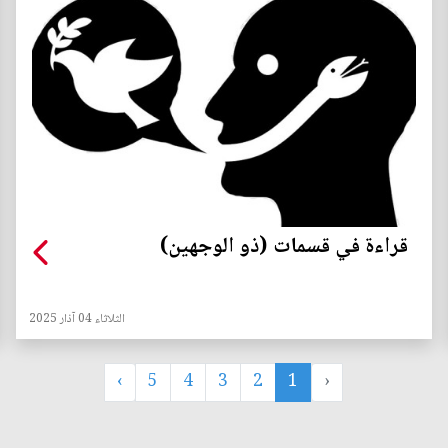
قراءة في قسمات (ذو الوجهين)
الثلاثاء 04 آذار 2025
›
5
4
3
2
1
‹