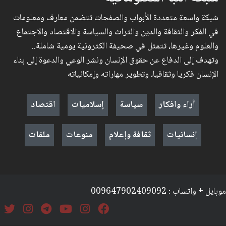
شبكة واسعة متعددة الأبواب والصفحات تتضمن معارف ومعلومات
في الفكر والثقافة والدين والتراث والسياسة والاقتصاد والاجتماع
والعلوم وغيرها، تتمثل في صحيفة الكترونية يومية شاملة..
وتهدف إلى الدفاع عن حقوق الإنسان ونشر الوعي والدعوة إلى بناء
الإنسان فكريا وثقافيا، وتطوير مهاراته وإمكانياته
آراء وافكار
سياسة
إسلاميات
اقتصاد
إنسانيات
ثقافة وإعلام
منوعات
ملفات
موبايل + واتساب : 009647902409092