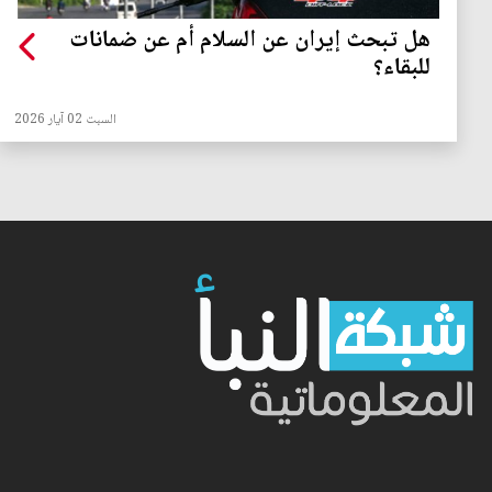
هل تبحث إيران عن السلام أم عن ضمانات
للبقاء؟
السبت 02 آيار 2026