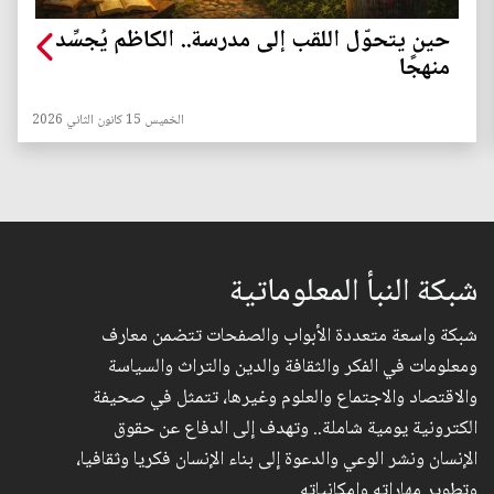
حين يتحوّل اللقب إلى مدرسة.. الكاظم يُجسِّد
منهجًا
الخميس 15 كانون الثاني 2026
شبكة النبأ المعلوماتية
شبكة واسعة متعددة الأبواب والصفحات تتضمن معارف
ومعلومات في الفكر والثقافة والدين والتراث والسياسة
والاقتصاد والاجتماع والعلوم وغيرها، تتمثل في صحيفة
الكترونية يومية شاملة.. وتهدف إلى الدفاع عن حقوق
الإنسان ونشر الوعي والدعوة إلى بناء الإنسان فكريا وثقافيا،
وتطوير مهاراته وإمكانياته