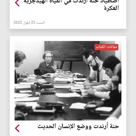
اصطياد حنة أرندت في المياه الهيدجرية
العكرة
السبت 25 ايلول 2021
مقالات الكتاب
حنة أرندت ووضع الإنسان الحديث