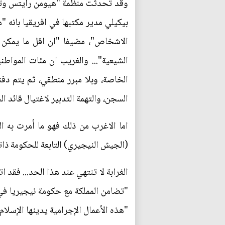
وقد تحدثت منظمة "هيومن رايتس وتش" ا
بيكيلي مدير مكتبها في افريقيا بانه 
الاشخاص"، مضيفا "ان اقل ما يمكن 
الشيعية"... والغريب ان مئات المواط
الخاصة، وبلا مبرر منطقي، ثم يتم دف
السجن، والتهمة التدبير لاغتيال قائد 
اما الاغرب من ذلك فهو ما أمرت به ا
(الجيش النيجيري) التابعة للحكومة ذات
الغرابة لا تنتهي عند هذا الحد... فقد
"تضامن المملكة مع حكومة نيجيريا في 
"هذه الأعمال الإجرامية يدينها الإسلا