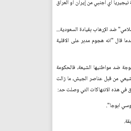
 نيجيريا أي أجنبي من إيران او العراق
امي" ضد الإرهاب بقيادة السعودية...
ا قال "انه هجوم مدبر على الاقلية
لموجة ضد مواطنيها الشيعة، فالحكومة
ميا لكشف ملابسات مقتل أكثر من (300) مواطن نيجيري شيعي من قبل عناصر الجيش، ما زالت
 في هذه الانتهاكات التي وصلت حد:
وسي ابوجا".
قة.