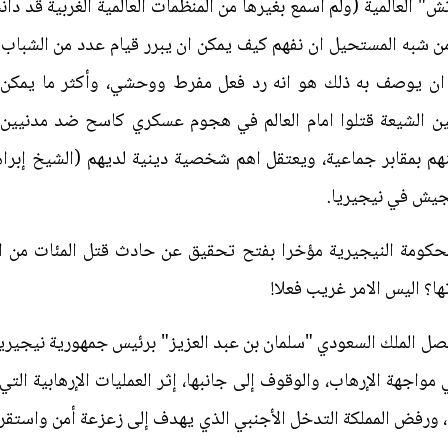
لعالمية (ولم اسمع بغيرها من المنظمات العالمية الغربية قد دان
"من شبه المستحيل ان نفهم كيف يمكن ان يبرر قيام عدد من الشباب
ان يوصف به ذلك هو انه رد فعل مفرط ووحشي، وأكثر ما يمكن ان
نين الشيعة قتلوا امام العالم في هجوم عسكري كاسح ضد مدنيين 
نهم بمقابر جماعية، ويعتقل اهم شخصية دينية لديهم (الشيخ إبر
الجيش في نيجيريا.
لحكومة النيجيرية مؤخرا بفتح تحقيق عن حادث قتل المئات من الش
ها؟ اليس الامر غريب فعلا!
 اتصل الملك السعودي "سلمان بن عبد العزيز" برئيس جمهورية نيجير
مواجهة الإرهاب، والوقوف إلى جانبها، إثر العمليات الإرهابية الت
م، ورفض المملكة التدخل الأجنبي الذي يهدف إلى زعزعة أمن واستقرا