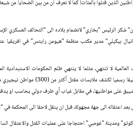
اطنين الذين قتلوا بالمئات! كما لا نعرف ان من بين الضحايا من شيعة
ن" شكر الرئيس "بخاري" لانضمام بلاده الى "التحالف العسكري الإسل
انيال بيكيلي" مدير مكتب منظمة "هيومن رايتس" في افريقيا عندم
 العالمية لا تنتهي، مثلما لا ينتهي ظلم الحكومات الاستبدادية ا
النيجيرية التي أعلنت انها فتحت تحقيقا رس
ضييق على مواطنيها، في مقابل غياب أي طرف دولي يحاسب او يدقق
 بعد اعتقاله الى جهة مجهولة، قبل ان ينقل لاحقا الى المحكمة في "
تو" ومدينة "غومبي" احتجاجا على عمليات القتل والاعتقال الساب