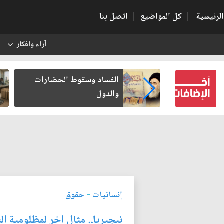
الرئيسية
|
كل المواضيع
|
اتصل بنا
آراء وافكار
س
عين كتب لنفسه
الفساد وسقوط الحضارات
والدول
إنسانيات
-
حقوق
نيجيريا.. مثال اخر لمظلومية ال