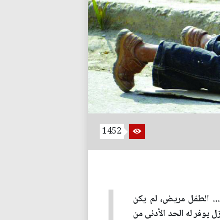
1452
ي... الطفل مريض، لم يكن
 يوفر له الحد الأدنى من