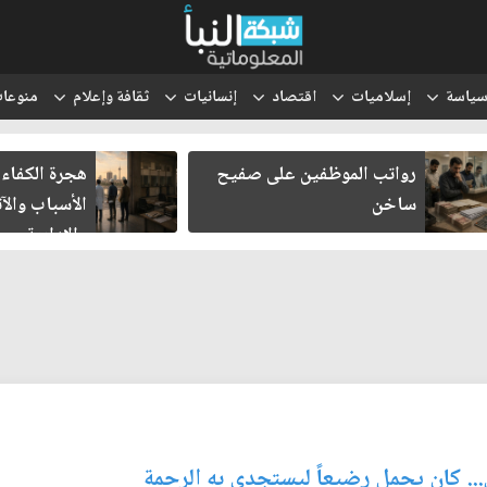
ياسة
إسلاميات
اقتصاد
إنسانيات
ثقافة وإعلام
منوعا
رواتب الموظفين على صفيح
هجرة الكفاءا
ساخن
الأسباب والآث
والإدارية
.. كان يحمل رضيعاً ليستجدي به الرحمة