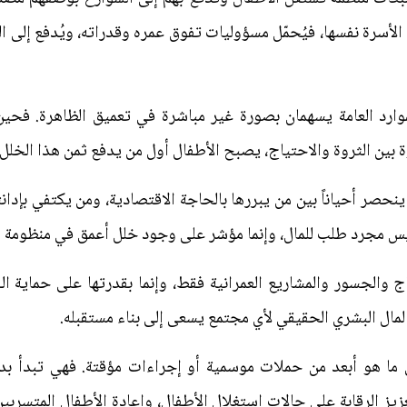
لأسرة نفسها، فيُحمّل مسؤوليات تفوق عمره وقدراته، ويُدفع إلى الع
لموارد العامة يسهمان بصورة غير مباشرة في تعميق الظاهرة. فحين
ين الثروة والاحتياج، يصبح الأطفال أول من يدفع ثمن هذا الخلل.
صر أحياناً بين من يبررها بالحاجة الاقتصادية، ومن يكتفي بإدانتها
يس مجرد طلب للمال، وإنما مؤشر على وجود خلل أعمق في منظومة الر
ج والجسور والمشاريع العمرانية فقط، وإنما بقدرتها على حماية ال
لمال البشري الحقيقي لأي مجتمع يسعى إلى بناء مستقبله.
 ما هو أبعد من حملات موسمية أو إجراءات مؤقتة. فهي تبدأ بدعم 
زيز الرقابة على حالات استغلال الأطفال، وإعادة الأطفال المتسربي