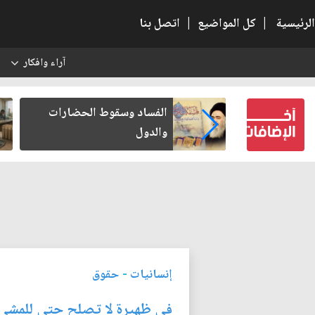
الرئيسية
|
كل المواضيع
|
اتصل بنا
آراء وافكار
س
بعين كتب لنفسه
الفساد وسقوط الحضارات
والدول
إنسانيات
-
حقوق
في ظهيرةٍ لا تصلح حتى للمشي.