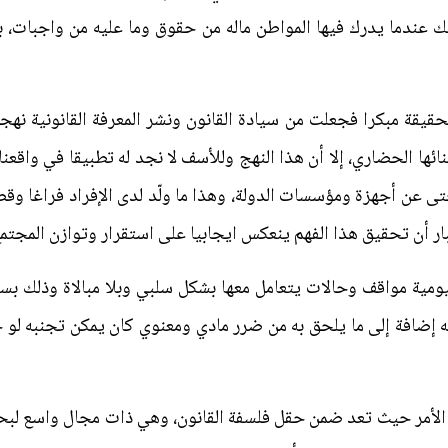
لك عندما يدرك فيها المواطن ماله من حقوق وما عليه من واجبات، 
قة مبكرا فجعلت من سيادة القانون ونشر المعرفة القانونية نهجا
ها الحضاري، إلا أن هذا النهج وللأسف لا نجد له تطبيقا في واقعنا الع
حتى عن أجهزة ومؤسسات الدولة، وهذا ما ولّد لدى الإفراد فراغا وق
بار أن تحقيق هذا الفهم ينعكس ايجابيا على استقرار وتوازن المجتمع
ومية مواقف وحالات يتعامل معها بشكل سلبي وبلا مبالاة وذلك بسبب
ه إضافة إلى ما يلحق به من ضرر مادي ومعنوي كان يمكن تجنبه لو
ي الأمر حيث تعد ضمن حقل فلسفة القانون، وهي ذات مجال واسع لب