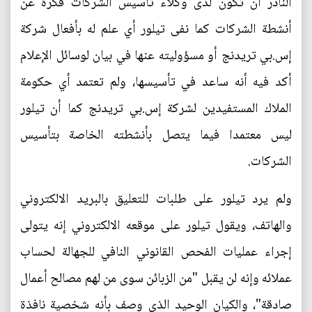
النادر أن تكون لدى وكلاء تأسيس الشركات فكرة عن
أنشطة الشركات كما نفى تيلور أي علم له بأفعال شركة
إس.بي تريدنج أو مسؤوليته عنها في بيان لوسائل الإعلام
أكد فيه أنه ساعد في تأسيسها، ولم تعتمد أي حكومة
الملاك المستفيدين لشركة إس.بي تريدنج كما أن تيلور
ليس معتمدا فيما يتصل بأنشطته الخاصة بتأسيس
الشركات.
ولم يرد تيلور على طلبات للتعليق بالبريد الالكتروني
والهاتف، ويقول تيلور على موقعه الالكتروني إنه يتولى
إجراء عمليات الفحص القانوني النافي للجهالة لحساب
عملائه وإنه لن يقبل "من الزبائن سوى من لهم مصالح أعمال
صادقة"، والكيان الوحيد الذي وصف بأنه شخصية نافذة