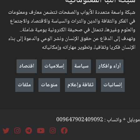
شبكة النبأ المعلوماتية
شبكة واسعة متعددة الأبواب والصفحات تتضمن معارف ومعلومات
في الفكر والثقافة والدين والتراث والسياسة والاقتصاد والاجتماع
والعلوم وغيرها، تتمثل في صحيفة الكترونية يومية شاملة..
وتهدف إلى الدفاع عن حقوق الإنسان ونشر الوعي والدعوة إلى بناء
الإنسان فكريا وثقافيا، وتطوير مهاراته وإمكانياته
آراء وافكار
سياسة
إسلاميات
اقتصاد
إنسانيات
ثقافة وإعلام
منوعات
ملفات
موبايل + واتساب : 009647902409092