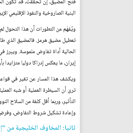
فتح المضيق، إن تحققت، قد تكون الح
البنية الصاروخية والنفوذ الإقليمي الإي
ويُفهَم من التطورات أن هذا التحول ل
تعطيل مضيق هرمز. فالمضيق الذي طالما
الحالية أداة تفاوض ملموسة. ويبرز ف
إيران، ما يعكس إدراكا دوليا متزايدا ب
ويكشف هذا المسار عن تغير في قواعد 
ترى أن السيطرة العملية أو شبه العمل
التأثير، وربما أقل كلفة من السلاح ال
وإعادة تشكيل شروط التفاوض، وفرض نوع
ثانيا: المخاوف الخليجية من “إدا