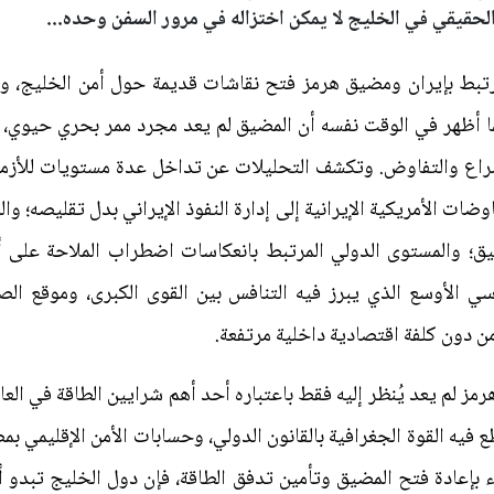
الحقيقي في الخليج لا يمكن اختزاله في مرور السفن وحده...
تبط بإيران ومضيق هرمز فتح نقاشات قديمة حول أمن الخليج، وحري
كما أظهر في الوقت نفسه أن المضيق لم يعد مجرد ممر بحري حيوي، 
صراع والتفاوض. وتكشف التحليلات عن تداخل عدة مستويات للأزمة:
ات الأمريكية الإيرانية إلى إدارة النفوذ الإيراني بدل تقليصه؛ و
يق؛ والمستوى الدولي المرتبط بانعكاسات اضطراب الملاحة على أس
ي الأوسع الذي يبرز فيه التنافس بين القوى الكبرى، وموقع الصي
دون كلفة اقتصادية داخلية مرتفعة.
 لم يعد يُنظر إليه فقط باعتباره أحد أهم شرايين الطاقة في العال
ع فيه القوة الجغرافية بالقانون الدولي، وحسابات الأمن الإقليمي بم
إعادة فتح المضيق وتأمين تدفق الطاقة، فإن دول الخليج تبدو أك