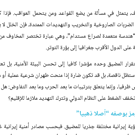
ف، يتمثل في مسألة من يضع القواعد ومن يتحمل العواقب. فإذا 
ر الضربات الصاروخية والتخريب والتهديدات الممتدة، فإن الخلل ل
 “هندسة متعمدة لصراع مستدام”، وهي عبارة تختصر المخاوف من أ
على الدول الأقرب جغرافيا إلى بؤرة التوتر.
رار المضيق وحده مؤشرا كافيا إلى تحسن البيئة الأمنية، بل تعت
ني ستظل ناقصة، بل قد تكون ضارة إذا منحت طهران شرعية عملية أو م
رفيا، وإنما يتعلق بترتيبات ما بعد الحرب وما بعد التفاوض: هل
تخفف الضغط على النظام الدولي وتترك التهديد ملازما للإقليم؟
هرمز بوصفه “أصلا ذهبيا”
ة إيرانية مختلفة جذريا للمضيق. فبحسب مصادر أمنية إيرانية غير 