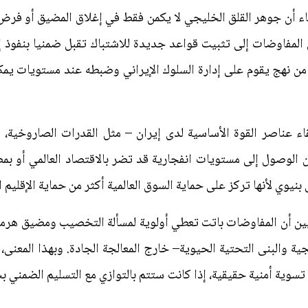
انباء أن جوهر القلق الخليجي لا يكمن فقط في إغلاق المضيق أو فرض
 المفاوضات إلى تثبيت قواعد جديدة للاشتباك تقبل ضمنيا بنفوذ إي
من نهج يقوم على إدارة السلوك الإيراني وضبطه عند مستويات يمكن 
قاء عناصر القوة الأساسية لدى إيران – مثل القدرات الصاروخية،
 الوصول إلى مستويات انفجارية قد تضر بالاقتصاد العالمي أو بمصا
نيوي لأنها تركز على حماية السوق العالمية أكثر من حماية الإقليم 
ن أن المفاوضات باتت تعطي أولوية لمسألة التخصيب ومضيق هرمز،
جية والبنى التحتية الحيوية– خارج المعالجة الجادة. وبهذا المعنى
، تسوية أمنية حقيقية، إذا كانت ستتم بالتوازي مع التسليم الضمني