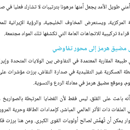
مني طويل الأمد يجعل أمنها مرهونا بترتيبات لا تشارك فعليا في صن
 المركزية، ويستعرض المخاوف الخليجية، والرؤية الإيرانية للمض
م قراءة تركيبية للاتجاهات العامة التي تكشفها تلك المواد مجتمعة.
حول مضيق هرمز إلى محور تفاوضي
عة المقاربة المعتمدة في التفاوض بين الولايات المتحدة وإيران
أنشطة العسكرية غير التقليدية في صدارة النقاش، برزت مؤشرات على
، وموقع مضيق هرمز في معادلة الردع والتسوية.
 باعث على القلق، ليس فقط لأن القضايا المرتبطة بالصواريخ 
الملفات ذات الأثر العالمي المباشر، كإمدادات الطاقة وحرية المر
وار يمكن أن تُهمَّش لصالح أولويات القوى الكبرى. ومن هنا برزت ف