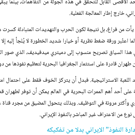
د الأقصى القابل للتحقق في هذه الجولة من التفاهمات، بينما يب
راني، خارج إطار المعالجة الفعلية.
م يأت من فراغ، بل نتيجة لكون الحرب والتهديدات المتبادلة كسر
 اعتُبر ورقة ضغط نظرية أو خيارا شديد الخطورة لا يُلجأ إليه إل
ي هذا السياق تصريح منسوب إلى دميتري ميدفيديف، الذي صور الم
أن طهران قادرة على استثمار الجغرافيا البحرية لتعظيم نفوذها من دون
اللعبة الاستراتيجية. فبدل أن يتركز الخوف فقط على احتمال امتل
ية على أحد أهم الممرات البحرية في العالم يمكن أن توفر لطهران 
نووي وأكثر مرونة في التوظيف. وبذلك يتحول المضيق من مجرد قناة عب
 من الاعتراف غير المباشر بالنفوذ الإيراني.
رة النفوذ” الإيراني بدلا من تفكيكه