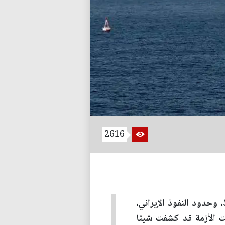
2616
حدود النفوذ الإيراني،
نت الأزمة قد كشفت شيئا