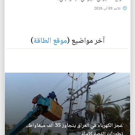
الأحد 09 آب 2026
آخر مواضيع (
موقع الطاقة
)
عجز الكهرباء في العراق يتجاوز 35 ألف ميغاواط..
تطورات القصة كاملة