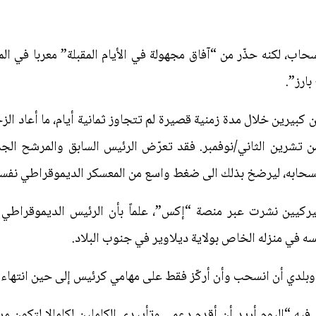
نسحاب، لكنه حذّر من “آفاق مجهولة في الأيام المقبلة” معربا في ا
ارز”.
 كبيرين خلال مدة زمنية قصيرة لم تتجاوز ثمانية أيام، ما أعاد ال
ميركيين نشرت عبر منصة “إكس”، علماً بأن الرئيس الديموقراطي ل
وبلدي أن انسحب وأن أركّز فقط على مهامي كرئيس إلى حين انتهاء 
يه “اليوم أريد أن أقدم دعمي وتأييدي الكاملين لكامالا لتكون مر