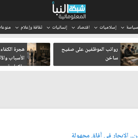
ياسة
إسلاميات
اقتصاد
إنسانيات
ثقافة وإعلام
منوعا
رواتب الموظفين على صفيح
هجرة الكفاءا
ساخن
الأسباب والآث
والإدارية
.. الابحار في آفاق مجهولة