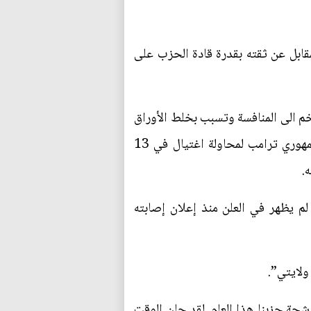
لمقابل عن ثقته بقدرة قادة الحزب على
زخم الى المنافسة وتسبب بخلط الأوراق
قبل الانتخابات المقررة في الخامس من تشرين الثاني/نوفمبر. فقد تعرّض الرئيس السابق والمرشح الجمهوري ترامب لمحاولة اغتيال في 13
م يظهر في العلن منذ إعلان إصابته
ولايتي”.
شحة حزبنا هذا العام. لقد حان الوقت