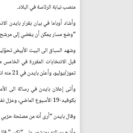
منصب نيابة الرئاسة في البلاد.
وأشاد أوباما في بيان بقرار بايدن الا
“وضع مسار يمكن أن يفضي إلى مرشح ب
وشهد السباق الى البيت الأبيض تحوّلين
تموز/يوليو، وأعلن بايدن في 21 منه انسحابه، ليرضخ بذلك الى ضغط واسع من المعسكر الديموقراطي نفسه.
وأتى إعلان بايدن في رسالة الى الأ
بكوفيد-19 الأسبوع الماضي، وعزل نفسه في منزله الخاص بولاية ديلاوير في جنوب البلاد.
وقال بايدن “أرى أنه من مصلحة حزبي 
وأتبع رسالته بمنشور على “إكس” قال ف