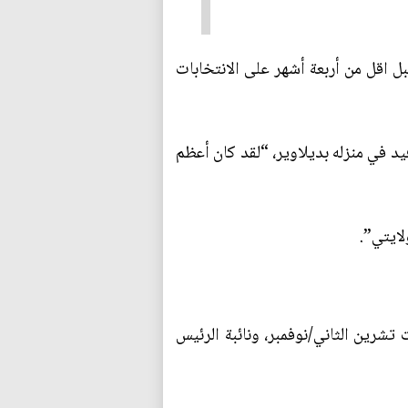
 الرئاسي لعام 2024، في إعلان مفاجئ يأتي قبل اقل من أربعة أشهر على الانتخابات
افى من وباء كوفيد في منزله بديلاوير، “لقد كان أعظم
ايتي”.
تشرين الثاني/نوفمبر، ونائبة الرئيس