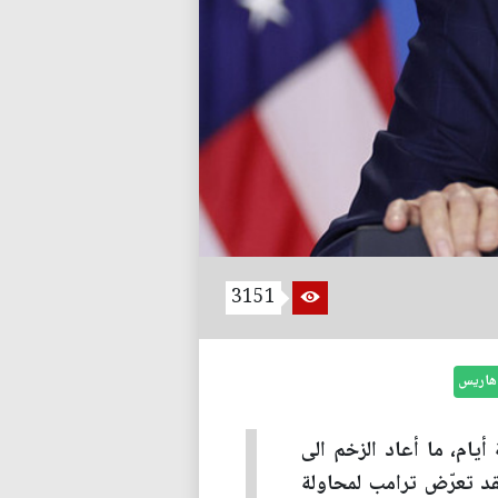
3151
 هاريس
يام، ما أعاد الزخم الى
قد تعرّض ترامب لمحاولة