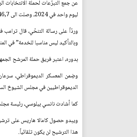
عن جمع التبرّعات لحملة الانتخابات ا
ليوم واحد في 2024، وصلت الى 46,7 مليون دولار.
وردّاً على رسالة التنحّي، قال ترامب
وبالتأكيد ليس مناسبا للخدمة” في الم
بدوره، اعتبر فريق حملة المرشح الجمه
وضِمن المعسكر الديموقراطي، سرعان 
الديموقراطيين في مجلس الشيوخ السنا
كما أشادت نانسي بيلوسي، رئيسة مجلس ا
ويبدو حصول كامالا هاريس على ترشي
هذا الترشيح لن يكون تلقائياً.