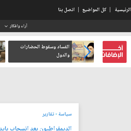
الرئيسية
|
كل المواضيع
|
اتصل بنا
آراء وافكار
س
بعين كتب لنفسه
الفساد وسقوط الحضارات
والدول
سياسة
-
تقارير
الديمقراطيون بعد انسحاب بايدن