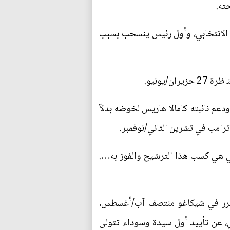
ته.
 الانتخابي، وأول رئيس ينسحب بسبب
يونيو.
دعم نائبته كامالا هاريس لخوضه بدلاً
 ترامب في تشرين الثاني/نوفمبر.
ئيس ونيّتي هي كسب هذا الترشيح والفوز به….
مقرر في شيكاغو منتصف آب/أغسطس،
ي، عن تأييد أول سيدة وسوداء تتولى