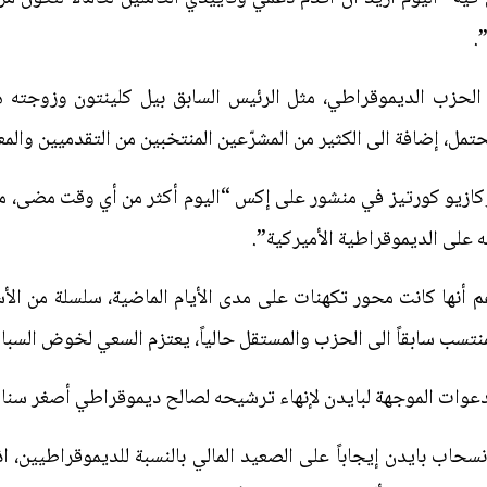
.
الحزب الديموقراطي، مثل الرئيس السابق بيل كلينتون وزوجته هيل
مل، إضافة الى الكثير من المشرّعين المنتخبين من التقدميين والمع
وكازيو كورتيز في منشور على إكس “اليوم أكثر من أي وقت مضى، من 
ه على الديموقراطية الأميركية”.
م أنها كانت محور تكهنات على مدى الأيام الماضية، سلسلة من ال
لمنتسب سابقاً الى الحزب والمستقل حالياً، يعتزم السعي لخوض السبا
الدعوات الموجهة لبايدن لإنهاء ترشيحه لصالح ديموقراطي أصغر سنا.
سحاب بايدن إيجاباً على الصعيد المالي بالنسبة للديموقراطيين، 