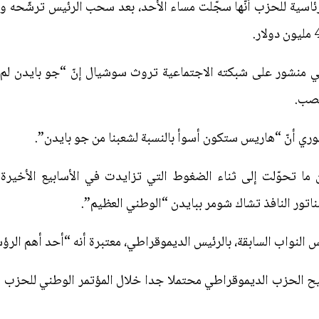
لرئاسية للحزب أنّها سجّلت مساء الأحد، بعد سحب الرئيس ترشّحه و
 في منشور على شبكته الاجتماعية تروث سوشيال إنّ “جو بايدن لم
نصب.
وري أنّ “هاريس ستكون أسوأ بالنسبة لشعبنا من جو بايدن”.
ما تحوّلت إلى ثناء الضغوط التي تزايدت في الأسابيع الأخيرة
تور النافذ تشاك شومر ببايدن “الوطني العظيم”.
لنواب السابقة، بالرئيس الديموقراطي، معتبرة أنه “أحد أهم الرؤس
ح الحزب الديموقراطي محتملا جدا خلال المؤتمر الوطني للحزب