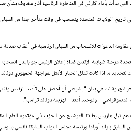
لتي بدأت بأداء كارثي في المناظرة الرئاسية أثار مخاوف بشأن صح
 تاريخ الولايات المتحدة ينسحب في وقت متأخر جدا من السباق
مة الدعوات للانسحاب من السباق الرئاسية في أعقاب صدمة مناظرة 27 حزيران/
حدة مرحلة ضبابية الإثنين غداة إعلان الرئيس جو بايدن انسحابه و
لتحديد ما اذا كانت تمثّل الخيار الأمثل لمواجهة الجمهوري دونالد
بالغة 59 عاماً نيتها الترشح، وقالت في بيان “يشرفني أن أحصل على تأييد الر
لديموقراطي – وتوحيد أمتنا – لهزيمة دونالد ترامب”.
دعم نيل هاريس بطاقة الترشيح عن الحزب في مؤتمره العام ال
السابق باراك أوباما ورئيسة مجلس النواب السابقة نانسي بيلوس