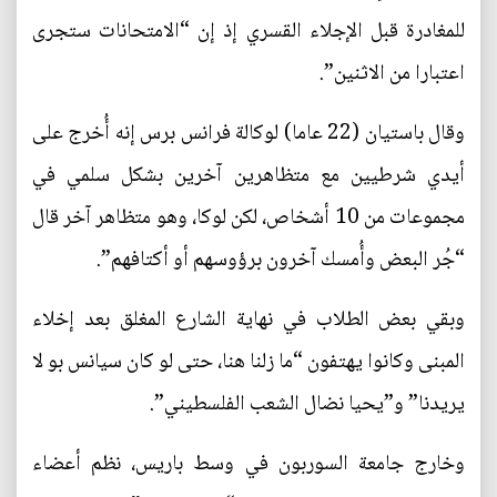
للمغادرة قبل الإجلاء القسري إذ إن “الامتحانات ستجرى
اعتبارا من الاثنين”.
وقال باستيان (22 عاما) لوكالة فرانس برس إنه أُخرج على
أيدي شرطيين مع متظاهرين آخرين بشكل سلمي في
مجموعات من 10 أشخاص، لكن لوكا، وهو متظاهر آخر قال
“جُر البعض وأُمسك آخرون برؤوسهم أو أكتافهم”.
وبقي بعض الطلاب في نهاية الشارع المغلق بعد إخلاء
المبنى وكانوا يهتفون “ما زلنا هنا، حتى لو كان سيانس بو لا
يريدنا” و”يحيا نضال الشعب الفلسطيني”.
وخارج جامعة السوربون في وسط باريس، نظم أعضاء