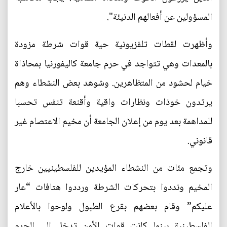
المسؤولين عن أفعالهم الدنيئة".
وأظهرت لقطات تلفزيونية حية قوات شرطة مزودة
بالمعدات وهي تتواجد في حرم جامعة كاليفورنيا بمحاذاة
خيام لحشود من المتظاهرين. وشوهد بعض النشطاء وهم
يرتدون خوذات ونظارات واقية وأقنعة تنفس تحسبا
للمداهمة بعد يوم من إعلان الجامعة أن مخيم الاعتصام غير
قانوني.
وتجمع مئات من النشطاء المؤيدين للفلسطينيين خارج
المخيم ونددوا بتحركات الشرطة ورددوا هتافات “عار
عليكم” وقام بعضهم بقرع الطبول ولوحوا بالأعلام
الفلسطينية بينما كانت قوات الأمن تدخل إلى الحرم