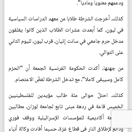
ودعمهم معنويا وماديا”.
كذلك، أخرجت الشرطة طلابا من معهد الدراسات السياسية
في ليون، كما أبعدت عشرات الطلاب الذين كانوا يغلقون
مدخل حرم جامعي في سانت إتيان، قرب ليون، لليوم الثاني
على التوالي.
من جهتها، أكدت الحكومة الفرنسية الجمعة أن “الحزم
كامل وسيبقى كاملا”، مع تدخل الشرطة لفضّ الاعتصام.
كذلك، احتلّ حوالى مئة طالب مؤيدين للفلسطينيين
الخميس قاعة في ردهة مبنى تابع لجامعة لوزان، مطالبين
بمقاطعة أكاديمية للمؤسسات الإسرائيلية ووقف فوري
ودائم لإطلاق النار في قطاع غزة، حسبما أفادت وكالة أنباء