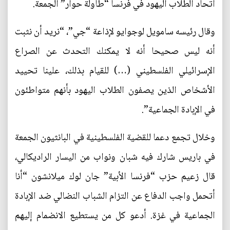
اتحاد الطلاب اليهود في فرنسا “طاولة حوار” الجمعة.
وقال رئيسه سامويل لوجوايو لإذاعة “جي”، “نريد أن نثبت
أنه ليس صحيحا أنه لا يمكنك التحدث عن الصراع
الإسرائيلي الفلسطيني (…) للقيام بذلك، علينا تحييد
الأشخاص الذين يصفون الطلاب اليهود بأنهم متواطئون
في الإبادة الجماعية”.
وخلال تجمع دعما للقضية الفلسطينية في البانثيون الجمعة
في باريس شارك فيه شبان ونواب من اليسار الراديكالي،
قال زعيم حزب “فرنسا الأبية” جان لوك ميلانشون “أنا
أتحمل واجب الدفاع عن التزام الشباب النضالي ضد الإبادة
الجماعية في غزة. أدعو كل من يستطيع الانضمام إليهم