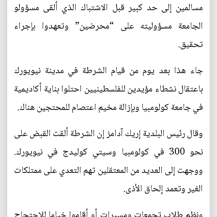
مسالمين إلى حد كبير قبل الاشتباك الذي ألقى مسؤولو
الجامعة مسؤوليته على “محرضين” وتعهدوا بإجراء
تحقيق.
جاء هذا بعد يوم من قيام الشرطة في مدينة نيويورك
باعتقال نشطاء مؤيدين للفلسطينيين احتلوا بناية أكاديمية
في جامعة كولومبيا وبإزالة مخيم اعتصام للمحتجين هناك.
وقال رئيس البلدية إريك آدامز إن الشرطة ألقت القبض على
نحو 300 في كولومبيا وسيتي كوليدج في نيويورك.
ووجهت إلى العديد من المعتقلين تهم التعدي على ممتلكات
الغير وتعمد إلحاق الأذى.
ونظم طلاب تجمعات ومسيرات أو أقاموا خياما للاحتجاج