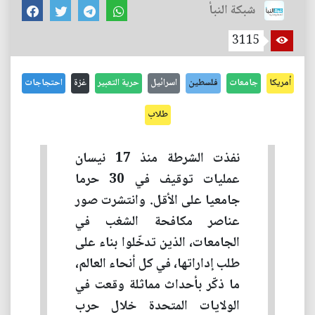
شبكة النبأ
3115
أمريكا
جامعات
فلسطين
اسرائيل
حرية التعبير
غزة
احتجاجات
طلاب
نفذت الشرطة منذ 17 نيسان
عمليات توقيف في 30 حرما
جامعيا على الأقل. وانتشرت صور
عناصر مكافحة الشغب في
الجامعات، الذين تدخّلوا بناء على
طلب إداراتها، في كل أنحاء العالم،
ما ذكّر بأحداث مماثلة وقعت في
الولايات المتحدة خلال حرب