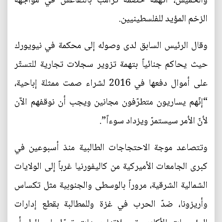
والخميس، اتهمه خصمه ترامب بالتقاعس في مواجهة
الزخم المؤيد للفلسطينيين.
وقال الرئيس السابق لدى وصوله إلى محكمة في نيويورك
حيث يحاكم جنائياً بتهمة تزوير سجلات تجارية للتستّر
على أموال دفعها في 2016 لشراء صمت ممثلة إباحية،
“إنّهم يساريون متطرّفون مجانين ويجب أن نوقفهم الآن
لأنّ الأمر سيستمرّ ويزداد سوءاً”.
وتتصاعد موجة الاحتجاجات الطالبية منذ أسبوعين في
كبرى الجامعات الأميركية من كاليفورنيا غرباً إلى الولايات
الشمالية الشرقية، مروراً بالوسطى والجنوبية مثل تكساس
وأريزونا، ضدّ الحرب في غزة وللمطالبة بقطع إدارات