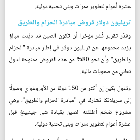
عشرة أعوام لتطوير ممرات وبنى تحتية دولية.
تريليون دولار قروض مبادرة الحزام والطريق
وقدّر تقرير نُشر مؤخرا أن تكون الصين قد ديّنت مبالغ
يزيد مجموعها عن تريليون دولار في إطار مبادرة "الحزام
والطريق" وأن نحو 80% من هذه القروض ممنوحة لدول
تعاني من صعوبات مالية.
وتقول بكين إن أكثر من 150 دولة من الأوروغواي وصولًا
إلى سريلانكا تشارك في "مبادرة الحزام والطريق"، وهي
مشروع ضخم أطلقته الصين بقيادة شي جينبينغ قبل
عشرة أعوام لتطوير ممرات وبنى تحتية دولية.