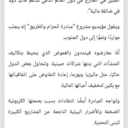
الصين في الخارج في دول العالم النامي تدعم حاليًا دولًا
في ضائقة مالية".
ويقول مؤيديو مشروع "مبادرة الحزام والطريق" إنه يجلب
مواردًا ونموًا إلى دول الجنوب.
أمّا معارضوه فينددون بالغموض الذي يحيط بتكاليف
المنشآت التي بنتها شركات صينية. وتحاول بعض الدول
حاليًا، مثل ماليزيا وبورما، إعادة التفاوض على اتفاقياتها
مع بكين لتخفيف أعبائها المالية.
وتواجه المبادرة أيضًا انتقادات بسبب بصمتها الكربونية
الضخمة والأضرار البيئية الناجمة عن المشاريع الكبيرة
للبنى التحتية.