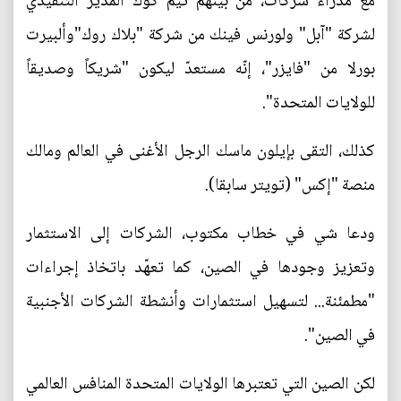
مع مدراء شركات، من بينهم تيم كوك المدير التنفيذي
لشركة "آبل" ولورنس فينك من شركة "بلاك روك"وألبيرت
بورلا من "فايزر"، إنّه مستعدّ ليكون "شريكاً وصديقاً
للولايات المتحدة".
كذلك، التقى بإيلون ماسك الرجل الأغنى في العالم ومالك
منصة "إكس" (تويتر سابقا).
ودعا شي في خطاب مكتوب، الشركات إلى الاستثمار
وتعزيز وجودها في الصين، كما تعهّد باتخاذ إجراءات
"مطمئنة... لتسهيل استثمارات وأنشطة الشركات الأجنبية
في الصين".
لكن الصين التي تعتبرها الولايات المتحدة المنافس العالمي