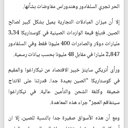
الحر تجري السلفادور وهندوراس مفاوضات بشأنها.
إلا أن ميزان المبادلات التجارية يميل بشكل كبير لصالح
الصين. فتبلغ قيمة الواردات الصينية في كوستاريكا 3,34
مليارات دولار والصادرات 400 مليونا فقط وفي السلفادور
2,847 مليارا في مقابل 48 مليونا بحسب بيانات رسمية.
ورأى أنريكي ساينز خبير الاقتصاد من نيكاراغوا والمقيم
في كوستاريكا "الصين بعيدة جدا. قدرتنا على الانتاج
ضعيفة وكلفة الشحن والتأمين عالية. في نيكاراغوا
سيتفاقم العجز" جراء هذه المعاهدة.
ومع أن هذه الأسواق صغيرة جدا بالنسبة للصين، إلا ان