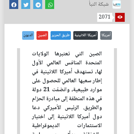
شبكة النبأ
2071
أمريكا
أمريكا اللاتينية
طريق الحرير
الصين
الديون
الصين التي تعتبرها الولايات
المتحدة المنافس العالمي الأول
لها، تستهدف أميركا اللاتينية في
إطار سعيها العالمي للحصول على
موارد طبيعية، وانضمّت 21 دولة
في هذه المنطقة إلى مبادرة الحزام
والطريق. الرئيس الأميركي دعا
دول أميركا اللاتينية إلى اختيار
الاستثمارات الديموقراطية