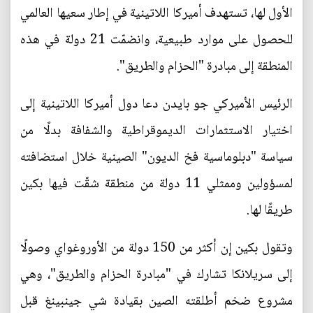
الأول لها، تستهدف أميركا اللاتينية في إطار سعيها العالمي
للحصول على موارد طبيعية، وانضمّت 21 دولة في هذه
المنطقة إلى مبادرة "الحزام والطريق".
الرئيس الأميركي جو بايدن دعا دول أميركا اللاتينية إلى
اختيار الاستثمارات الديموقراطية والشفافة بدلًا من
سياسة "دبلوماسية فخ الديون" الصينية خلال استضافته
لمسؤولين وممثلي 11 دولة من منطقة شقّت فيها بكين
طريقًا لها.
وتقول بكين إن أكثر من 150 دولة من الأوروغواي وصولًا
إلى سريلانكا تشارك في "مبادرة الحزام والطريق"، وهي
مشروع ضخم أطلقته الصين بقيادة شي جينبينغ قبل