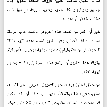
مذاك الحين، منحت الصين قروضًا ضخمة لتمويل بناء
جسور وموانئ وسكك حديد وطرق سريعة في دول ذات
دخل منخفض أو متوسط.
غير أن أكثر من نصف هذه القروض دخلت حاليًا مرحلة
سداد المبلغ الأصلي، وفق تقرير نشره معهد "إيد داتا"
للبحوث في جامعة وليام إند ماري بولاية فرجينيا الأميركية.
وتوقع هذا التقرير أن ترتفع هذه النسبة إلى 75% بحلول
نهاية العقد.
من خلال تحليل بيانات حول التمويل الصيني لنحو 21 ألف
مشروع في 165 دولة، قدّر معهد "إيد داتا" أن تكون بكين
قد منحت مساعدات وقروض "تقرب من 80 مليار دولار