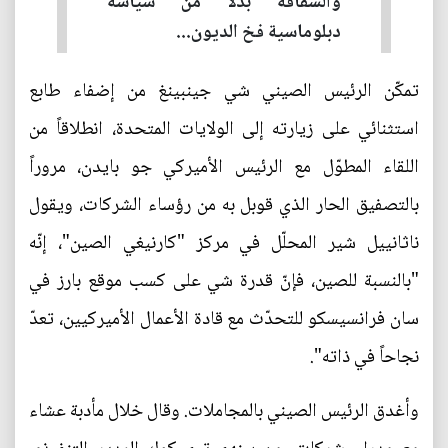
والشفافة بدلًا من سياسة
دبلوماسية فخ الديون...
تمكّن الرئيس الصيني شي جينبينغ من إضفاء طابع
استثنائي على زيارته إلى الولايات المتحدة، انطلاقاً من
اللقاء المطوّل مع الرئيس الأميركي جو بايدن، مروراً
بالتصفيق الحار الذي قوبل به من رؤساء الشركات، ويقول
ناثانييل شير المحلّل في مركز "كارنيغي الصين"، إنّه
"بالنسبة للصين، فإنّ قدرة شي على كسب موقع بارز في
سان فرانسيسكو للتحدّث مع قادة الأعمال الأميركيين، تعدّ
نجاحاً في ذاته".
وأغدق الرئيس الصيني بالمجاملات. وقال خلال مأدبة عشاء