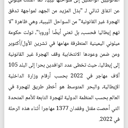
القانونيين الواصلين إلى سواحلها ليبيا، كما أعلنت ميلوني
عن اتفاق ثنائي لـ "بذل المزيد من الجهد لمواجهة تدفق
الهجرة غير القانونية" من السواحل الليبية، وهي ظاهرة "لا
تهم إيطاليا فحسب، بل تعني أيضًا أوروبا"، تولت حكومة
ميلوني اليمينية المتطرفة مهامها في تشرين الأول/أكتوبر
ومن ضمن وعودها الانتخابية وقف الهجرة غير القانونية
إلى إيطاليا، حيث تخطى عدد الوافدين بحرا إلى البلد 105
آلاف مهاجر في 2022 بحسب أرقام وزارة الداخلية
الإيطالية، والبحر المتوسط هو أخطر طريق للهجرة في
العالم بحسب المنظمة الدولية للهجرة التابعة للأمم المتحدة
التي أحصت مقتل وفقدان 1377 مهاجرا أثناء هذه الرحلة
في 2022.