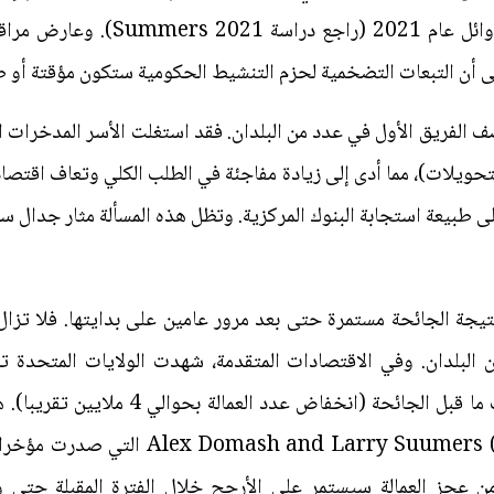
ف الفريق الأول في عدد من البلدان. فقد استغلت الأسر المدخرات ا
لتحويلات)، مما أدى إلى زيادة مفاجئة في الطلب الكلي وتعاف اقتص
ى طبيعة استجابة البنوك المركزية. وتظل هذه المسألة مثار جدال س
تيجة الجائحة مستمرة حتى بعد مرور عامين على بدايتها. فلا تزال
البلدان. وفي الاقتصادات المتقدمة، شهدت الولايات المتحدة ت
المشاركة بحوالي 1,5% عن مستويات ما قبل ا
في هذا الشأن. تتناول دراسة umers (2022
 من عجز العمالة سيستمر على الأرجح خلال الفترة المقبلة حتى و