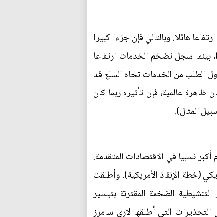
فاعا هائلا. وبالتالي فإن جزءا كبيرا
)، بينما سجل تضخم الخدمات ارتفاعا
ل الطلب من الخدمات تجاه السلع قد
 ظاهرة عالمية، فإن تأثيره ربما كان
يل المثال).
وكان الدعم المقدم أكبر نسبيا في الاقتصادات المتقدمة.
 من تدابير التنشيط المالي بقيمة 1,9 تريليون دولار أمريكي (خطة الإنقاذ الأمريكية). وأطلقت
Team Persist" تحذيرات حيال التدابير التنشيطية الضخمة المقترنة بتيسير
 التحذيرات التي أطلقها لاري سامرز