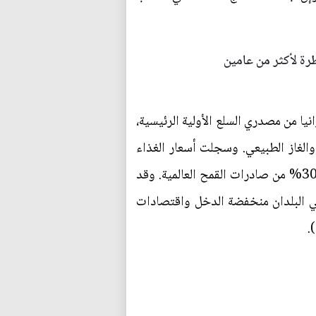
رة لأكثر من عامين
نيا من مصدري السلع الأولية الرئيسية،
والغاز الطبيعي. وسجلت أسعار الغذاء
ارتفاعا مفاجئا أيضا. فقد ارتفعت أسعار القمح إلى مستويات غير مسبوقة – حيث تمثل أوكرانيا وروسيا 30% من صادرات القمح العالمية. وقد
في البلدان منخفضة الدخل واقتصادات