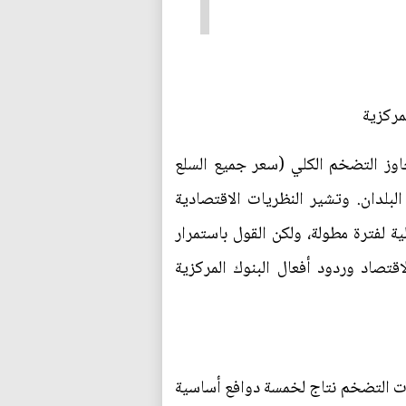
مركزية
 الأخيرة في معدلات التضخم حول العالم مفاجأة للكثيرين. وحتى منتصف عام 2022، تجاوز التضخم الكلي (سعر جميع السلع
بلدان. وتشير النظريات الاقتصادية
 لفترة مطولة، ولكن القول باستمرار
تصاد وردود أفعال البنوك المركزية
ات التضخم نتاج لخمسة دوافع أساسية