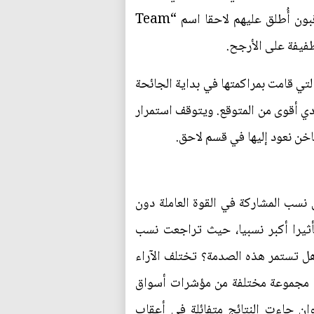
وأوليفييه بلانشار بشأن التضخم في أوائل عام 2021 (راجع دراسة Summers 2021). وعارض مراقبون أُطلق عليهم لاحقا اسم “Team
لتي قامت بمراكمتها في بداية الجائحة
ادي أقوى من المتوقع. ويتوقف استمرار
اخن نعود إليها في قسم لاحق.
 نسب المشاركة في القوة العاملة دون
أثيرا أكبر نسبيا، حيث تراجعت نسب
لجائحة (انخفاض عدد العمالة بحوالي 4 ملايين تقريبا). هل تستمر هذه الصدمة؟ تختلف الآراء
Alex Domash and Larry Su) التي صدرت مؤخرا مجموعة مختلفة من مؤشرات أسواق
إن جاءت النتائج متفائلة في أعقاب