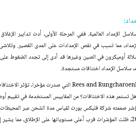
داد:
سل الإمداد العالمية. ففي المرحلة الأولى، أدت تدابير الإغلاق
داد، مما تسبب في نقص الإمدادات على المدى القصير. وتلاشى ا
بسلالة أوميكرون في الصين وغيرها قد أدى إلى تجدد الضغوط على 
ف سلاسل الإمداد اختناقات مستجدة.
وحسب تقييم دراسة Rees and Rungcharoenkitkul (2021) التي ص
هل تستمر هذه الاختناقات؟ من المقاييس المستخدمة في تقييم أوضاع
Indicator). وحتى نهاية إبريل 2022، ظلت المؤشرات قرب أعلى مستوياتها على الإطلا