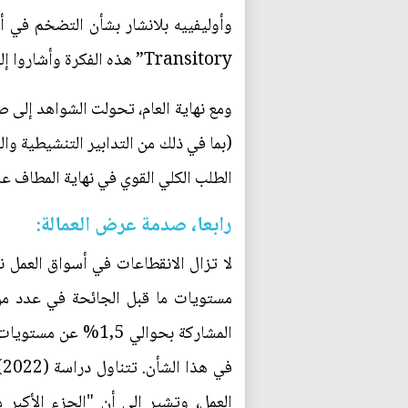
Transitory” هذه الفكرة وأشاروا إلى أن التبعات التضخمية لحزم التنشيط الحكومية ستكون مؤقتة أو طفيفة على الأرجح.
ومع نهاية العام، تحولت الشواهد إلى ص
(بما في ذلك من التدابير التنشيطية وا
الطلب الكلي القوي في نهاية المطاف عل
رابعا، صدمة عرض العمالة:
لا تزال الانقطاعات في أسواق العمل ن
مستويات ما قبل الجائحة في عدد من 
العمل، وتشير إلى أن "الجزء الأكبر