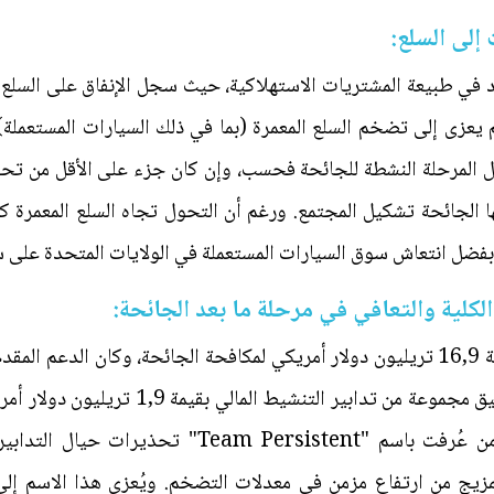
إلى السلع:
في طبيعة المشتريات الاستهلاكية، حيث سجل الإنفاق على السلع ارت
م يعزى إلى تضخم السلع المعمرة (بما في ذلك السيارات المستعملة
ل المرحلة النشطة للجائحة فحسب، وإن كان جزء على الأقل من تحو
الجائحة تشكيل المجتمع. ورغم أن التحول تجاه السلع المعمرة كان
فضل انتعاش سوق السيارات المستعملة في الولايات المتحدة على سب
الكلية والتعافي في مرحلة ما بعد الجائحة:
تم الإعلان عالميا عن تدابير مالية بقيمة 16,9 تريليون دولار أمريكي لمكافحة الجائحة، 
ففي الولايات المتحدة وحدها، تم تطبيق مجموعة
مجموعة مناصرة لفكرة التضخم المزمن عُرفت باسم "ent
لمزيج من ارتفاع مزمن في معدلات التضخم. ويُعزى هذا الاسم إلى