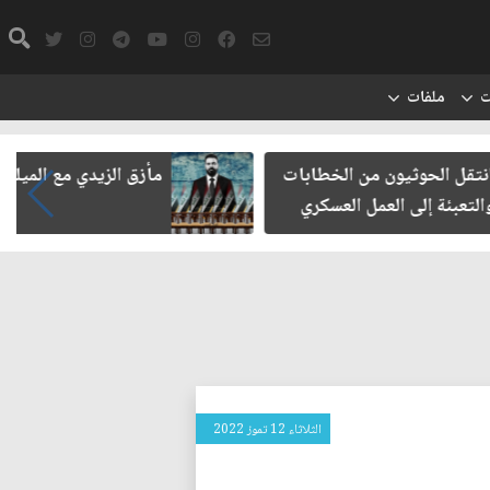
ت
ملفات
يون من الخطابات
مأزق الزيدي مع الميليشيات
 العمل العسكري
الثلاثاء 12 تموز 2022