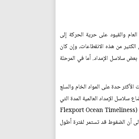
 العام والقيود على حرية الحركة إلى
لكثير من هذه الانقطاعات، وإن كان
بعض سلاسل الإمداد. أما في المرحلة
درت مؤخرا، تؤثر الاختناقات الأكثر حدة على المواد الخام والسلع
 سلاسل الإمداد العالمية المدة التي
يستغرقها شحن السلع بحرا مقيسة بمؤشر صممته شركة فليكس بورت لقياس مدة الشحن عبر المحيطات (Flexport Ocean Timeliness
ق، مما يشير إلى أن الضغوط قد تستمر لفترة أطول