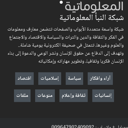
شبكة النبأ المعلوماتية
شبكة واسعة متعددة الأبواب والصفحات تتضمن معارف ومعلومات
في الفكر والثقافة والدين والتراث والسياسة والاقتصاد والاجتماع
والعلوم وغيرها، تتمثل في صحيفة الكترونية يومية شاملة..
وتهدف إلى الدفاع عن حقوق الإنسان ونشر الوعي والدعوة إلى بناء
الإنسان فكريا وثقافيا، وتطوير مهاراته وإمكانياته
آراء وافكار
سياسة
إسلاميات
اقتصاد
إنسانيات
ثقافة وإعلام
منوعات
ملفات
موبايل + واتساب : 009647902409092