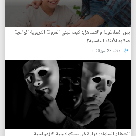
بين السلطوية والتساهل: كيف تبني المرونة التربوية الواعية
صلابة الأبناء النفسية؟
الثلاثاء 28 تموز 2026
انشطار السلوك: قراءة في سيكولوجية الازدواجية