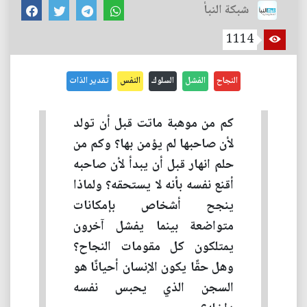
شبكة النبأ
1114
النجاح
الفشل
السلوك
النفس
تقدير الذات
كم من موهبة ماتت قبل أن تولد
لأن صاحبها لم يؤمن بها؟ وكم من
حلم انهار قبل أن يبدأ لأن صاحبه
أقنع نفسه بأنه لا يستحقه؟ ولماذا
ينجح أشخاص بإمكانات
متواضعة بينما يفشل آخرون
يمتلكون كل مقومات النجاح؟
وهل حقًا يكون الإنسان أحيانًا هو
السجن الذي يحبس نفسه