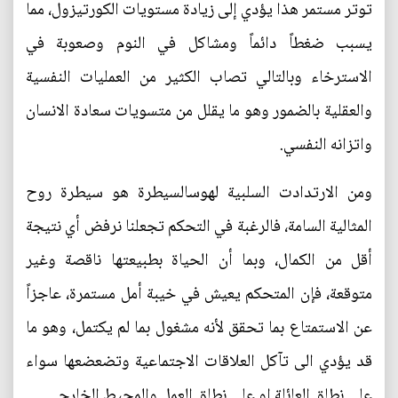
توتر مستمر هذا يؤدي إلى زيادة مستويات الكورتيزول، مما
يسبب ضغطاً دائماً ومشاكل في النوم وصعوبة في
الاسترخاء وبالتالي تصاب الكثير من العمليات النفسية
والعقلية بالضمور وهو ما يقلل من متسويات سعادة الانسان
واتزانه النفسي.
ومن الارتدادت السلبية لهوسالسيطرة هو سيطرة روح
المثالية السامة، فالرغبة في التحكم تجعلنا نرفض أي نتيجة
أقل من الكمال، وبما أن الحياة بطبيعتها ناقصة وغير
متوقعة، فإن المتحكم يعيش في خيبة أمل مستمرة، عاجزاً
عن الاستمتاع بما تحقق لأنه مشغول بما لم يكتمل، وهو ما
قد يؤدي الى تآكل العلاقات الاجتماعية وتضعضعها سواء
على نطاق العائلة او على نطاق العمل والمحيط الخارجي.