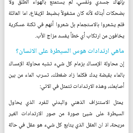
بإنهاك جسدي ونفسي، لم يستمتع بالهواء الطلق ولا
بضحكات أبنائه لأنه كان مشغولاً بـضبط الإيقاع، اما العائلة
فلم يشعروا بالاستجمام بل شعروا أنهم في ثكنة عسكرية
يخافون من ارتكاب أي خطأ يفسد مزاج الأب.
ماهي ارتدادات هوس السيطرة على الانسان؟
إن محاولة الإمساك بزمام كل شيء تشبه محاولة الإمساك
بالماء بقبضة يدك فكلما زاد ضغطك، تسرب الماء من بين
أصابعك، وهذه الارتدادات تتمثل في الاتي:
يمثل الاستنزاف الذهني والبدني للفرد الذي يحاول
السيطرة على شيئ صورة من صور الارتدادات الغير
مريحة، اذ ان العقل الذي يتابع كل شيء هو عقل في حالة