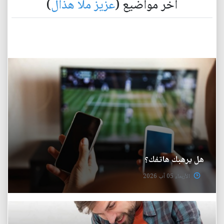
آخر مواضيع (
عزيز ملا هذال
)
هل يرهبك هاتفك؟
الأربعاء 05 آب 2026