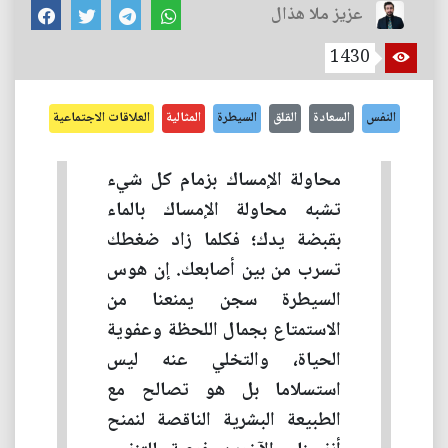
عزيز ملا هذال
1430
النفس
السعادة
القلق
السيطرة
المثالية
العلاقات الاجتماعية
محاولة الإمساك بزمام كل شيء
تشبه محاولة الإمساك بالماء
بقبضة يدك؛ فكلما زاد ضغطك
تسرب من بين أصابعك. إن هوس
السيطرة سجن يمنعنا من
الاستمتاع بجمال اللحظة وعفوية
الحياة، والتخلي عنه ليس
استسلاما بل هو تصالح مع
الطبيعة البشرية الناقصة لنمنح